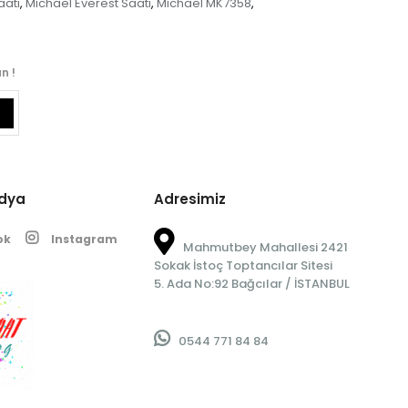
aati
Michael Everest Saati
Michael MK7358
,
,
,
n !
edya
Adresimiz
ok
Instagram
Mahmutbey Mahallesi 2421
Sokak İstoç Toptancılar Sitesi
5. Ada No:92 Bağcılar / İSTANBUL
0544 771 84 84