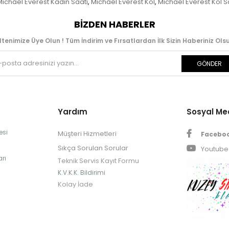
Michael Everest Kadın Saati
Michael Everest Kol
Michael Everest Kol S
,
,
BIZDEN HABERLER
ltenimize Üye Olun ! Tüm İndirim ve Fırsatlardan İlk Sizin Haberiniz Olsu
GÖNDER
Yardım
Sosyal M
esi
Müşteri Hizmetleri
Facebo
Sıkça Sorulan Sorular
Youtube
rı
Teknik Servis Kayıt Formu
K.V.K.K. Bildirimi
Kolay İade