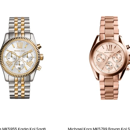
s MK5955 Kadın Kol Saati
Michael Kors MK5799 Bayan Kol S