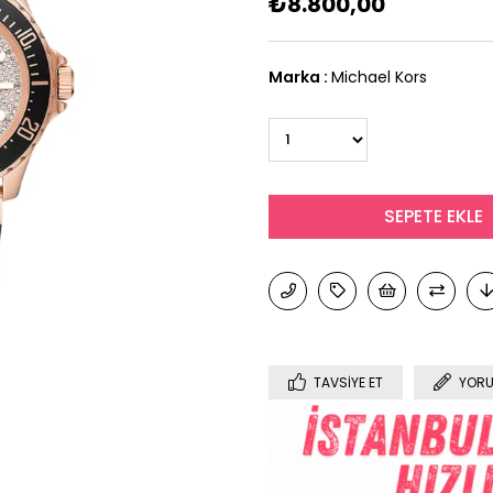
₺8.800,00
Marka
:
Michael Kors
TAVSIYE ET
YORU