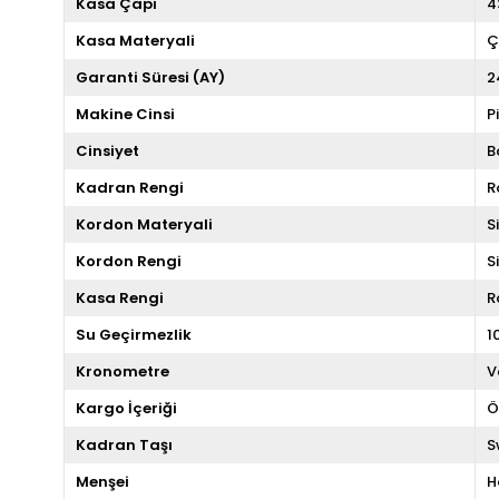
Kasa Çapı
4
Kasa Materyali
Ç
Garanti Süresi (AY)
2
Makine Cinsi
P
Cinsiyet
B
Kadran Rengi
R
Kordon Materyali
S
Kordon Rengi
S
Kasa Rengi
R
Su Geçirmezlik
1
Kronometre
V
Kargo İçeriği
Ö
Kadran Taşı
S
Menşei
H