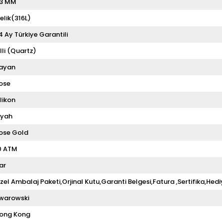
3 MM
elik(316L)
4 Ay Türkiye Garantili
illi (Quartz)
ayan
ose
ilikon
iyah
ose Gold
0 ATM
ar
zel Ambalaj Paketi,Orjinal Kutu,Garanti Belgesi,Fatura ,Sertifika,Hedi
warowski
ong Kong