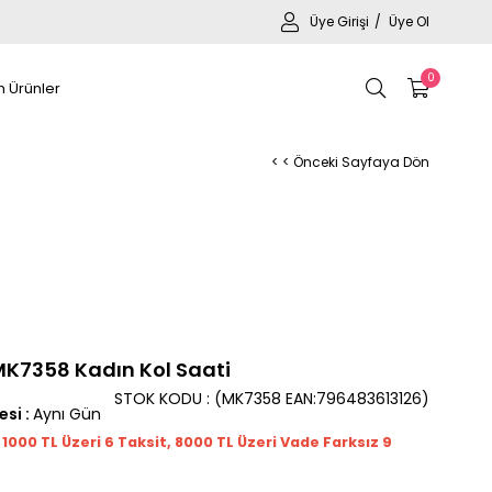
Üye Girişi
Üye Ol
0
 Ürünler
< < Önceki Sayfaya Dön
MK7358 Kadın Kol Saati
STOK KODU
(MK7358 EAN:796483613126)
esi
:
Aynı Gün
t 1000
TL
Üzeri 6 Taksit, 8000 TL Üzeri Vade Farksız 9