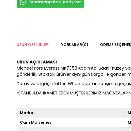
Whatsapp İle Sipariş ver
ÜRÜN ÖZELLIKLERI
YORUMLAR
(0)
ÖDEME SEÇENEK
ÜRÜN AÇIKLAMASI
Michael Kors Everest MK7358 Kadın Kol Saati Kuzey Saat Fa
gönderilir. Stoktaki ürünler aynı gün kargo ile gönderi
Detay ve bilgi için lütfen Whatsapptan iletişime geçiniz
İSTANBULDA İKAMET EDEN MÜŞTERİLERİMİZ MAĞAZALARIMIZ
Marka
M
Cam Malzemesi
M