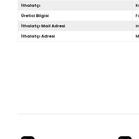
İthalatçı
K
Üretici Bilgisi
F
İthalatçı Mail Adresi
i
İthalatçı Adresi
M