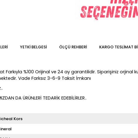
LERI
YETKİ BELGESİ
ÖLÇÜ REHBERI
KARGO TESLIMAT BI
rkıyla %100 Orijinal ve 24 ay garantilidir. Siparişiniz orjinal ku
lmektedir. Vade Farksız 3-6-9 Taksit İmkanı
..
DAN DA ÜRÜNLERİ TEDARİK EDEBİLİRLER..
icheal Kors
ineral