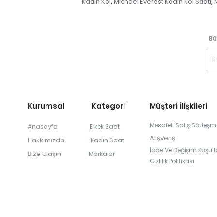
Kadın Kol
Michael Everest Kadın Kol Saati
,
,
Bü
Kurumsal Kategori
Müşteri İlişkileri
Mesafeli Satış Sözleşm
Anasayfa
Erkek Saat
Alışveriş
Hakkımızda
Kadın Saat
İade Ve Değişim Koşulla
Bize Ulaşın
Markalar
Gizlilik Politikası