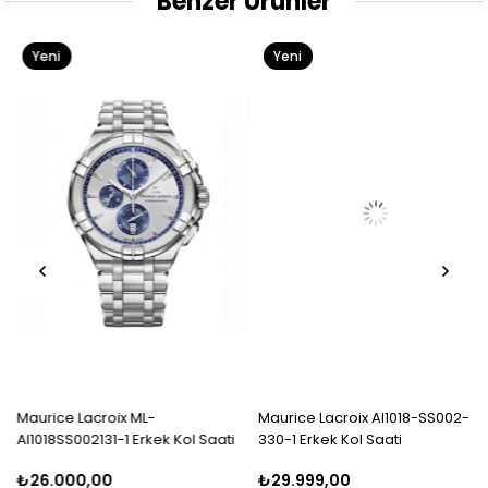
Benzer Ürünler
Yeni
Yeni
Ürün
Ürün
Maurice Lacroix ML-
Maurice Lacroix AI1018-SS002-
AI1018SS002131-1 Erkek Kol Saati
330-1 Erkek Kol Saati
₺26.000,00
₺29.999,00