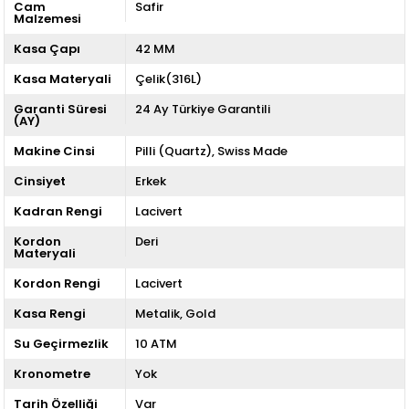
Cam
Safir
Malzemesi
Kasa Çapı
42 MM
Kasa Materyali
Çelik(316L)
Garanti Süresi
24 Ay Türkiye Garantili
(AY)
Makine Cinsi
Pilli (Quartz)
Swiss Made
Cinsiyet
Erkek
Kadran Rengi
Lacivert
Kordon
Deri
Materyali
Kordon Rengi
Lacivert
Kasa Rengi
Metalik
Gold
Su Geçirmezlik
10 ATM
Kronometre
Yok
Tarih Özelliği
Var