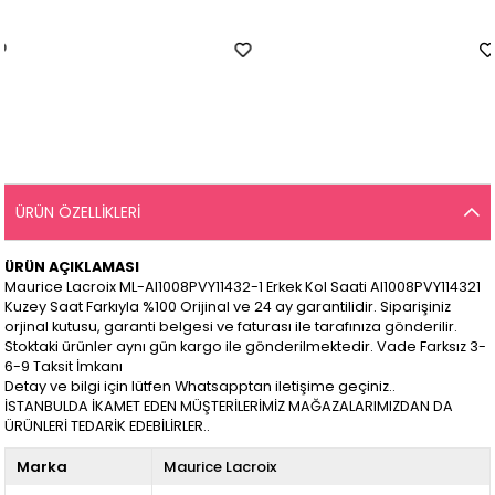
ÜRÜN ÖZELLIKLERI
ÜRÜN AÇIKLAMASI
Maurice Lacroix ML-AI1008PVY11432-1 Erkek Kol Saati AI1008PVY114321
Kuzey Saat Farkıyla %100 Orijinal ve 24 ay garantilidir. Siparişiniz
orjinal kutusu, garanti belgesi ve faturası ile tarafınıza gönderilir.
Stoktaki ürünler aynı gün kargo ile gönderilmektedir. Vade Farksız 3-
6-9 Taksit İmkanı
Detay ve bilgi için lütfen Whatsapptan iletişime geçiniz..
İSTANBULDA İKAMET EDEN MÜŞTERİLERİMİZ MAĞAZALARIMIZDAN DA
ÜRÜNLERİ TEDARİK EDEBİLİRLER..
Marka
Maurice Lacroix