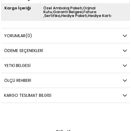
Kargo İçeriği
Özel Ambalaj Paketi,Orjinal
Kutu,Garanti Belgesi,Fatura
,Sertifika,Hediye Paketi,Hediye Kartı
YORUMLAR
(0)
ÖDEME SEÇENEKLERI
YETKİ BELGESİ
ÖLÇÜ REHBERI
KARGO TESLIMAT BILGISI