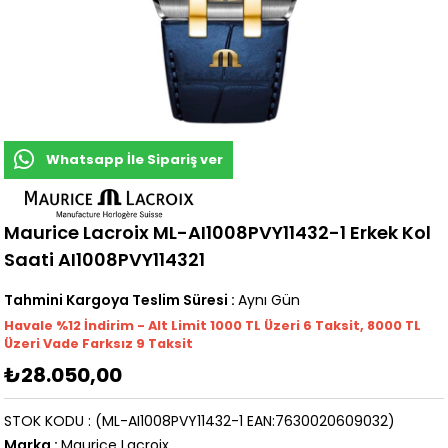
Whatsapp İle Sipariş ver
Maurice Lacroix ML-AI1008PVY11432-1 Erkek Kol
Saati AI1008PVY114321
Tahmini Kargoya Teslim Süresi
:
Aynı Gün
Havale %12 İndirim - Alt Limit 1000
TL
Üzeri 6 Taksit, 8000 TL
Üzeri Vade Farksız 9 Taksit
₺28.050,00
STOK KODU
(ML-AI1008PVY11432-1 EAN:7630020609032)
Marka
:
Maurice Lacroix