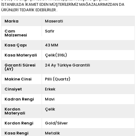
İSTANBULDA İKAMET EDEN MÜŞTERİLERİMİZ MAĞAZALARIMIZDAN DA
ÜRÜNLERİ TEDARİK EDEBİLİRLER..
Marka
Maserati
Cam
Safir
Malzemesi
Kasa Çapı
43 MM
Kasa Materyali
Çelik(316L)
Garanti Süresi
24 Ay Türkiye Garantili
(AY)
Makine Cinsi
Pilli (Quartz)
Cinsiyet
Erkek
Kadran Rengi
Mavi
Kordon
Çelik
Materyali
Kordon Rengi
Gold/Silver
Kasa Rengi
Metalik