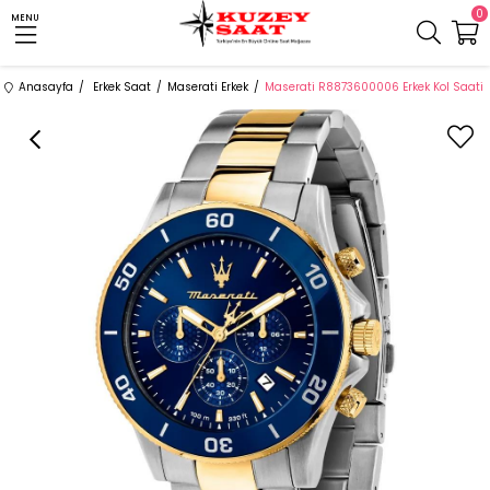
0
MENU
Anasayfa
Erkek Saat
Maserati Erkek
Maserati R8873600006 Erkek Kol Saati