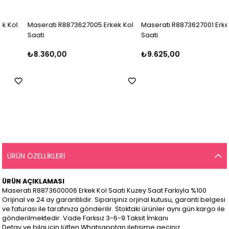
Maserati R8873627005 Erkek Kol
Maserati R8873627001 Erkek Kol
Saati
Saati
₺8.360,00
₺9.625,00
ÜRÜN ÖZELLIKLERI
ÜRÜN AÇIKLAMASI
Maserati R8873600006 Erkek Kol Saati Kuzey Saat Farkıyla %100
Orijinal ve 24 ay garantilidir. Siparişiniz orjinal kutusu, garanti belgesi
ve faturası ile tarafınıza gönderilir. Stoktaki ürünler aynı gün kargo ile
gönderilmektedir. Vade Farksız 3-6-9 Taksit İmkanı
Detay ve bilgi için lütfen Whatsapptan iletişime geçiniz..