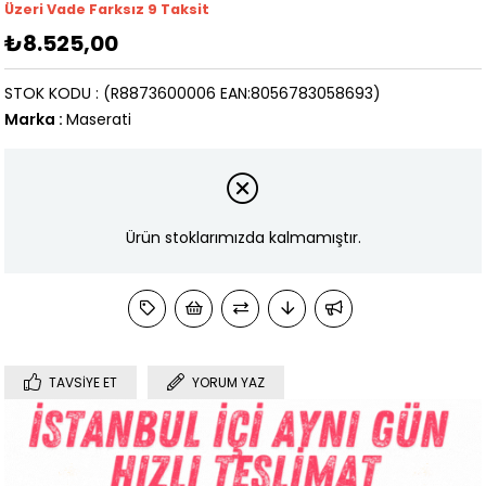
Üzeri Vade Farksız 9 Taksit
₺8.525,00
STOK KODU
(R8873600006 EAN:8056783058693)
Marka
:
Maserati
Ürün stoklarımızda kalmamıştır.
TAVSIYE ET
YORUM YAZ