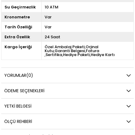
Su Geçirmezlik
10 ATM
Kronometre
Var
Tarih Özelliği
Var
Extra Özellik
24 Saat
Kargo İçeriği
Özel Ambalaj Paketi,Orjinal
Kutu,Garanti Belgesi,Fatura
,Sertifika,Hediye Paketi,Hediye Kartı
YORUMLAR
(0)
ÖDEME SEÇENEKLERI
YETKİ BELGESİ
ÖLÇÜ REHBERI