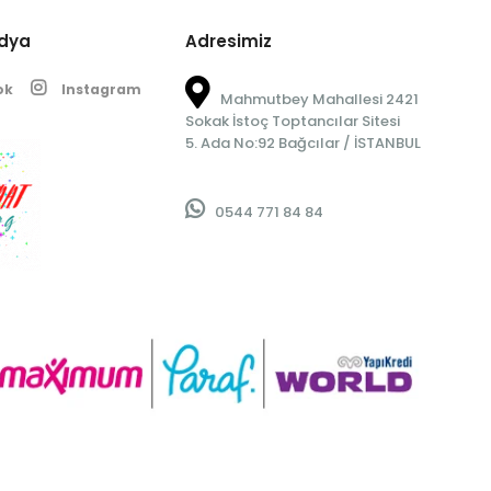
edya
Adresimiz
ok
Instagram
Mahmutbey Mahallesi 2421
Sokak İstoç Toptancılar Sitesi
5. Ada No:92 Bağcılar / İSTANBUL
0544 771 84 84