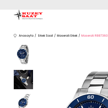
Anasayfa
Erkek Saat
Maserati Erkek
Maserati R8873600