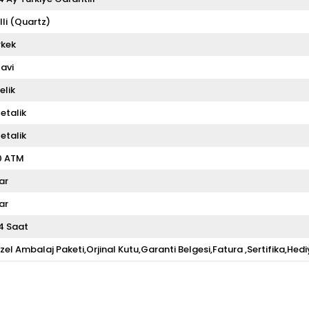
illi (Quartz)
rkek
avi
elik
etalik
etalik
0 ATM
ar
ar
4 Saat
zel Ambalaj Paketi,Orjinal Kutu,Garanti Belgesi,Fatura ,Sertifika,Hedi