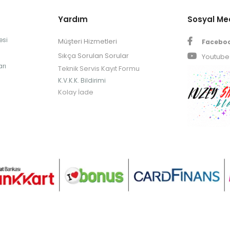
Yardım
Sosyal M
esi
Müşteri Hizmetleri
Facebo
Sıkça Sorulan Sorular
Youtube
rı
Teknik Servis Kayıt Formu
K.V.K.K. Bildirimi
Kolay İade