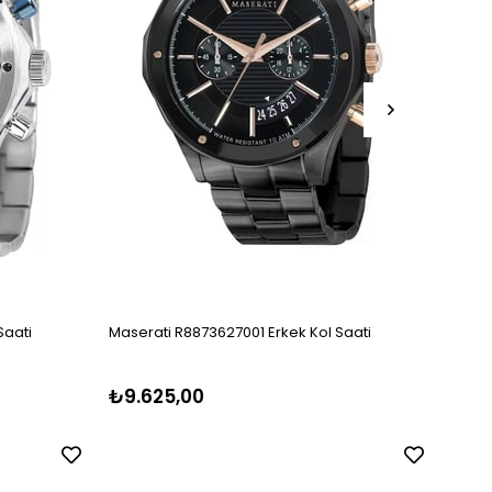
Saati
Maserati R8873627001 Erkek Kol Saati
Maser
₺9.625,00
₺9.