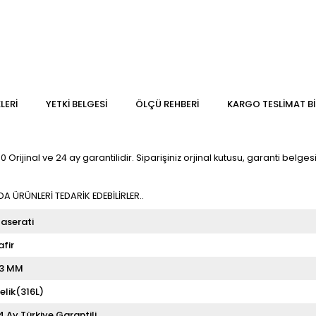
LERI
YETKİ BELGESİ
ÖLÇÜ REHBERI
KARGO TESLIMAT BI
ijinal ve 24 ay garantilidir. Siparişiniz orjinal kutusu, garanti belgesi 
 ÜRÜNLERİ TEDARİK EDEBİLİRLER..
aserati
afir
3 MM
elik(316L)
4 Ay Türkiye Garantili