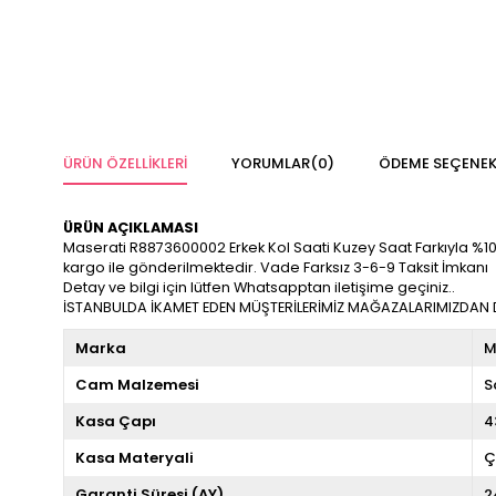
ÜRÜN ÖZELLIKLERI
YORUMLAR
(0)
ÖDEME SEÇENEK
ÜRÜN AÇIKLAMASI
Maserati R8873600002 Erkek Kol Saati Kuzey Saat Farkıyla %100 Or
kargo ile gönderilmektedir. Vade Farksız 3-6-9 Taksit İmkanı
Detay ve bilgi için lütfen Whatsapptan iletişime geçiniz..
İSTANBULDA İKAMET EDEN MÜŞTERİLERİMİZ MAĞAZALARIMIZDAN DA
Marka
M
Cam Malzemesi
S
Kasa Çapı
4
Kasa Materyali
Ç
Garanti Süresi (AY)
2