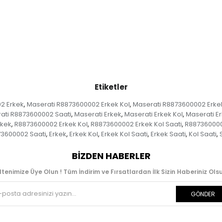
Etiketler
2 Erkek
Maserati R8873600002 Erkek Kol
Maserati R8873600002 Erkek
,
,
ati R8873600002 Saati
Maserati Erkek
Maserati Erkek Kol
Maserati Er
,
,
,
rkek
R8873600002 Erkek Kol
R8873600002 Erkek Kol Saati
R887360000
,
,
,
3600002 Saati
Erkek
Erkek Kol
Erkek Kol Saati
Erkek Saati
Kol Saati
,
,
,
,
,
,
BIZDEN HABERLER
ltenimize Üye Olun ! Tüm İndirim ve Fırsatlardan İlk Sizin Haberiniz Olsu
GÖNDER