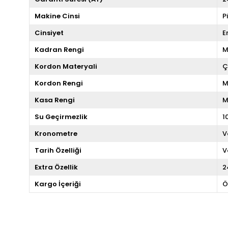
Makine Cinsi
P
Cinsiyet
E
Kadran Rengi
M
Kordon Materyali
Ç
Kordon Rengi
M
Kasa Rengi
M
Su Geçirmezlik
1
Kronometre
V
Tarih Özelliği
V
Extra Özellik
2
Kargo İçeriği
Ö