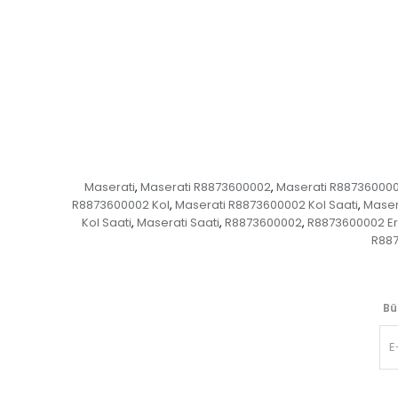
Maserati
Maserati R8873600002
Maserati R887360000
,
,
R8873600002 Kol
Maserati R8873600002 Kol Saati
Maser
,
,
Kol Saati
Maserati Saati
R8873600002
R8873600002 E
,
,
,
R887
Bü