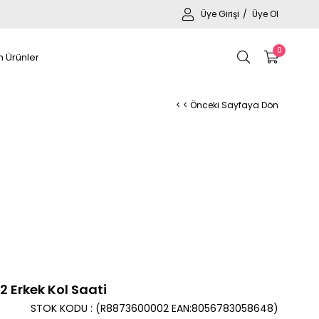
Üye Girişi
Üye Ol
0
 Ürünler
< < Önceki Sayfaya Dön
 Erkek Kol Saati
STOK KODU
(R8873600002 EAN:8056783058648)