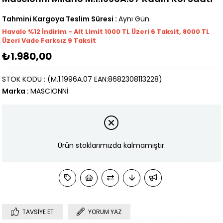
Tahmini Kargoya Teslim Süresi
:
Aynı Gün
Havale %12 İndirim - Alt Limit 1000
TL
Üzeri 6 Taksit, 8000 TL
Üzeri Vade Farksız 9 Taksit
₺1.980,00
STOK KODU
(M.1.1996A.07 EAN:8682308113228)
Marka
:
MASCİONNİ
Ürün stoklarımızda kalmamıştır.
TAVSIYE ET
YORUM YAZ