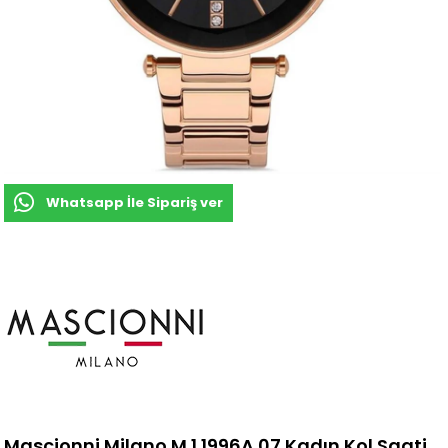
Whatsapp İle Sipariş ver
Mascionni Milano M.1.1996A.07 Kadın Kol Saati