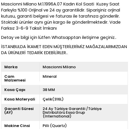
Mascionni Milano M.1.1996A.07 Kadın Kol Saati Kuzey Saat
Farkıyla %100 Orijinal ve 24 ay garantilidir. Siparişiniz orjinal
kutusu, garanti belgesi ve faturası ile tarafınıza gönderilir.
Stoktaki ürünler aynı gün kargo ile gönderilmektedir. Vade
Farksız 3-6-9 Taksit İmkanı
Detay ve bilgi için lütfen Whatsapptan iletişime geçiniz..
İSTANBULDA İKAMET EDEN MÜŞTERİLERİMİZ MAĞAZALARIMIZDAN
DA ÜRÜNLERİ TEDARİK EDEBİLİRLER..
Marka
Mascionni Milano
Cam
Mineral
Malzemesi
Kasa Çapı
38 MM
Kasa Materyali
Çelik(316L)
Garanti Süresi
24 Ay Türkiye Garantili /Türkiye
(AY)
Distribütörü Essa Grup
(International)
Makine Cinsi
Pilli (Quartz)