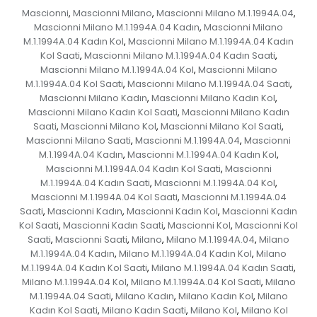
Mascionni
Mascionni Milano
Mascionni Milano M.1.1994A.04
,
,
,
Mascionni Milano M.1.1994A.04 Kadın
Mascionni Milano
,
M.1.1994A.04 Kadın Kol
Mascionni Milano M.1.1994A.04 Kadın
,
Kol Saati
Mascionni Milano M.1.1994A.04 Kadın Saati
,
,
Mascionni Milano M.1.1994A.04 Kol
Mascionni Milano
,
M.1.1994A.04 Kol Saati
Mascionni Milano M.1.1994A.04 Saati
,
,
Mascionni Milano Kadın
Mascionni Milano Kadın Kol
,
,
Mascionni Milano Kadın Kol Saati
Mascionni Milano Kadın
,
Saati
Mascionni Milano Kol
Mascionni Milano Kol Saati
,
,
,
Mascionni Milano Saati
Mascionni M.1.1994A.04
Mascionni
,
,
M.1.1994A.04 Kadın
Mascionni M.1.1994A.04 Kadın Kol
,
,
Mascionni M.1.1994A.04 Kadın Kol Saati
Mascionni
,
M.1.1994A.04 Kadın Saati
Mascionni M.1.1994A.04 Kol
,
,
Mascionni M.1.1994A.04 Kol Saati
Mascionni M.1.1994A.04
,
Saati
Mascionni Kadın
Mascionni Kadın Kol
Mascionni Kadın
,
,
,
Kol Saati
Mascionni Kadın Saati
Mascionni Kol
Mascionni Kol
,
,
,
Saati
Mascionni Saati
Milano
Milano M.1.1994A.04
Milano
,
,
,
,
M.1.1994A.04 Kadın
Milano M.1.1994A.04 Kadın Kol
Milano
,
,
M.1.1994A.04 Kadın Kol Saati
Milano M.1.1994A.04 Kadın Saati
,
,
Milano M.1.1994A.04 Kol
Milano M.1.1994A.04 Kol Saati
Milano
,
,
M.1.1994A.04 Saati
Milano Kadın
Milano Kadın Kol
Milano
,
,
,
Kadın Kol Saati
Milano Kadın Saati
Milano Kol
Milano Kol
,
,
,