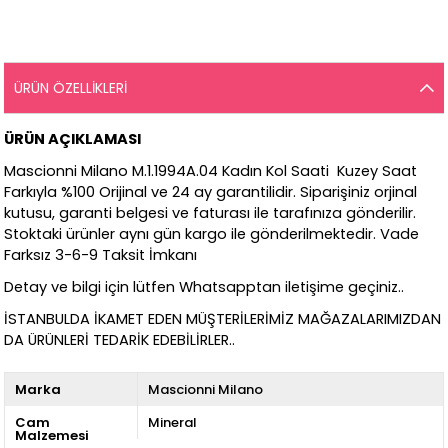
ÜRÜN ÖZELLIKLERI
ÜRÜN AÇIKLAMASI
Mascionni Milano M.1.1994A.04 Kadın Kol Saati Kuzey Saat
Farkıyla %100 Orijinal ve 24 ay garantilidir. Siparişiniz orjinal
kutusu, garanti belgesi ve faturası ile tarafınıza gönderilir.
Stoktaki ürünler aynı gün kargo ile gönderilmektedir. Vade
Farksız 3-6-9 Taksit İmkanı
Detay ve bilgi için lütfen Whatsapptan iletişime geçiniz..
İSTANBULDA İKAMET EDEN MÜŞTERİLERİMİZ MAĞAZALARIMIZDAN
DA ÜRÜNLERİ TEDARİK EDEBİLİRLER..
Marka
Mascionni Milano
Cam
Mineral
Malzemesi