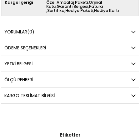
Kargo İçeriği
Özel Ambalaj Paketi,Orjinal
Kutu,Garanti Belgesi,Fatura
,Sertifika,Hediye Paketi,Hediye Kartı
YORUMLAR
(0)
ÖDEME SEÇENEKLERI
YETKİ BELGESİ
ÖLÇÜ REHBERI
KARGO TESLIMAT BILGISI
Etiketler