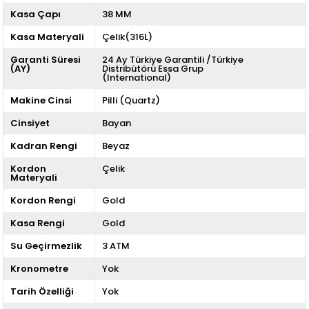
Kasa Çapı
38 MM
Kasa Materyali
Çelik(316L)
Garanti Süresi
24 Ay Türkiye Garantili /Türkiye
(AY)
Distribütörü Essa Grup
(International)
Makine Cinsi
Pilli (Quartz)
Cinsiyet
Bayan
Kadran Rengi
Beyaz
Kordon
Çelik
Materyali
Kordon Rengi
Gold
Kasa Rengi
Gold
Su Geçirmezlik
3 ATM
Kronometre
Yok
Tarih Özelliği
Yok