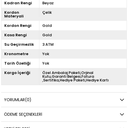
Kadran Rengi
Beyaz
Kordon
Çelik
Materyali
Kordon Rengi
Gold
Kasa Rengi
Gold
Su Geçirmezlik
3 ATM
Kronometre
Yok
Tarih Özelliği
Yok
Kargo İçeriği
Özel Ambalaj Paketi,Orjinal
Kutu,Garanti Belgesi,Fatura
,Sertifika,Hediye Paketi,Hediye Kartı
YORUMLAR
(0)
ÖDEME SEÇENEKLERI