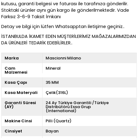
kutusu, garanti belgesi ve faturası ile tarafınıza gönderilir.
Stoktaki ürünler aynı gün kargo ile gönderilmektedir. Vade
Farksız 3-6-9 Taksit İmkanı
Detay ve bilgi için lütfen Whatsapptan iletişime geçiniz..
İSTANBULDA İKAMET EDEN MÜŞTERİLERİMİZ MAĞAZALARIMIZDAN
DA ÜRÜNLERİ TEDARİK EDEBİLİRLER..
Marka
Mascionni Milano
Cam
Mineral
Malzemesi
Kasa Çapı
35 MM
Kasa Materyali
Çelik(316L)
Garanti Süresi
24 Ay Türkiye Garantili /Türkiye
(AY)
Distribütörü Essa Grup
(International)
Makine Cinsi
Pilli (Quartz)
Cinsiyet
Bayan