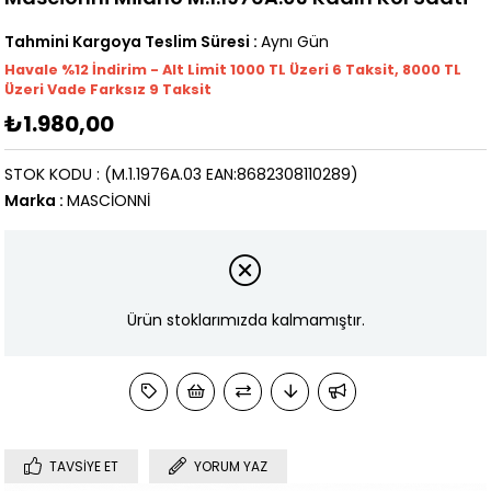
Tahmini Kargoya Teslim Süresi
:
Aynı Gün
Havale %12 İndirim - Alt Limit 1000
TL
Üzeri 6 Taksit, 8000 TL
Üzeri Vade Farksız 9 Taksit
₺1.980,00
STOK KODU
(M.1.1976A.03 EAN:8682308110289)
Marka
:
MASCİONNİ
Ürün stoklarımızda kalmamıştır.
TAVSIYE ET
YORUM YAZ