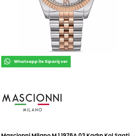
Whatsapp İle Sipariş ver
Mascionni Milano M.1.1976A.03 Kadın Kol Saati