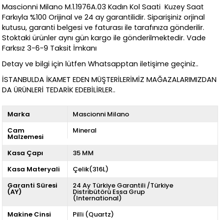
Mascionni Milano M.1.1976A.03 Kadın Kol Saati Kuzey Saat
Farkıyla %100 Orijinal ve 24 ay garantilidir. Siparişiniz orjinal
kutusu, garanti belgesi ve faturası ile tarafınıza gönderilir.
Stoktaki ürünler aynı gün kargo ile gönderilmektedir. Vade
Farksız 3-6-9 Taksit İmkanı
Detay ve bilgi için lütfen Whatsapptan iletişime geçiniz..
İSTANBULDA İKAMET EDEN MÜŞTERİLERİMİZ MAĞAZALARIMIZDAN
DA ÜRÜNLERİ TEDARİK EDEBİLİRLER..
Marka
Mascionni Milano
Cam
Mineral
Malzemesi
Kasa Çapı
35 MM
Kasa Materyali
Çelik(316L)
Garanti Süresi
24 Ay Türkiye Garantili /Türkiye
(AY)
Distribütörü Essa Grup
(International)
Makine Cinsi
Pilli (Quartz)