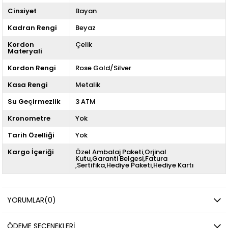
Cinsiyet
Bayan
Kadran Rengi
Beyaz
Kordon
Çelik
Materyali
Kordon Rengi
Rose Gold/Silver
Kasa Rengi
Metalik
Su Geçirmezlik
3 ATM
Kronometre
Yok
Tarih Özelliği
Yok
Kargo İçeriği
Özel Ambalaj Paketi,Orjinal
Kutu,Garanti Belgesi,Fatura
,Sertifika,Hediye Paketi,Hediye Kartı
YORUMLAR
(0)
ÖDEME SEÇENEKLERI