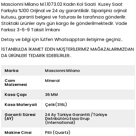
Mascionni Milano M.1.1073.02 Kadın Kol Saati Kuzey Saat
Farkıyla %100 Orijinal ve 24 ay garantilidir. Siparişiniz orjinal
kutusu, garanti belgesi ve faturası ile tarafınıza gönderilir.
Stoktaki ürünler aynı gün kargo ile gönderilmektedir. Vade
Farksız 3-6-9 Taksit İmkanı
Detay ve bilgi için lütfen Whatsapptan iletişime geçiniz..
İSTANBULDA İKAMET EDEN MÜŞTERİLERİMİZ MAĞAZALARIMIZDAN
DA ÜRÜNLERİ TEDARİK EDEBİLİRLER..
Marka
Mascionni Milano
Cam
Mineral
Malzemesi
Kasa Çapı
36 MM
Kasa Materyali
Çelik(316L)
Garanti Süresi
24 Ay Türkiye Garantili /Türkiye
(AY)
Distribütörü Essa Grup
(International)
Makine Cinsi
Pilli (Quartz)