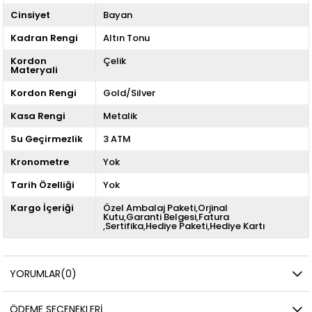
Cinsiyet
Bayan
Kadran Rengi
Altın Tonu
Kordon
Çelik
Materyali
Kordon Rengi
Gold/Silver
Kasa Rengi
Metalik
Su Geçirmezlik
3 ATM
Kronometre
Yok
Tarih Özelliği
Yok
Kargo İçeriği
Özel Ambalaj Paketi,Orjinal
Kutu,Garanti Belgesi,Fatura
,Sertifika,Hediye Paketi,Hediye Kartı
YORUMLAR
(0)
ÖDEME SEÇENEKLERI