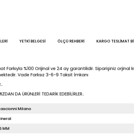
LERI
YETKİ BELGESİ
ÖLÇÜ REHBERI
KARGO TESLIMAT BI
Farkıyla %100 Orijinal ve 24 ay garantilidir. Siparişiniz orjinal k
lmektedir. Vade Farksız 3-6-9 Taksit İmkanı
..
DAN DA ÜRÜNLERİ TEDARİK EDEBİLİRLER..
ascionni Milano
ineral
6 MM