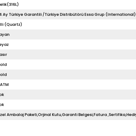
elik(316L)
4 Ay Türkiye Garantili /Türkiye Distribütörü Essa Grup (International)
illi (Quartz)
ayan
eyaz
asır
old
old
 ATM
ok
ok
zel Ambalaj Paketi,Orjinal Kutu,Garanti Belgesi,Fatura ,Sertifika,Hedi