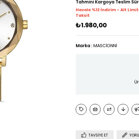
Tahmini Kargoya Teslim Sür
Havale %12 İndirim - Alt Limi
Taksit
₺1.980,00
Marka
:
MASCİONNİ
Ür
TAVSIYE ET
YORU