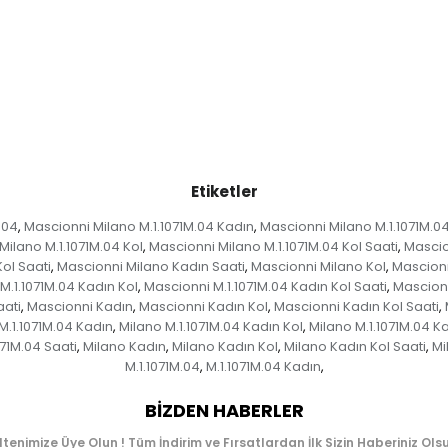
Etiketler
.04
Mascionni Milano M.1.1071M.04 Kadın
Mascionni Milano M.1.1071M.04
,
,
Milano M.1.1071M.04 Kol
Mascionni Milano M.1.1071M.04 Kol Saati
Mascio
,
,
ol Saati
Mascionni Milano Kadın Saati
Mascionni Milano Kol
Mascionn
,
,
,
M.1.1071M.04 Kadın Kol
Mascionni M.1.1071M.04 Kadın Kol Saati
Mascionn
,
,
aati
Mascionni Kadın
Mascionni Kadın Kol
Mascionni Kadın Kol Saati
,
,
,
,
M.1.1071M.04 Kadın
Milano M.1.1071M.04 Kadın Kol
Milano M.1.1071M.04 Ka
,
,
071M.04 Saati
Milano Kadın
Milano Kadın Kol
Milano Kadın Kol Saati
Mi
,
,
,
,
M.1.1071M.04
M.1.1071M.04 Kadın
,
,
BIZDEN HABERLER
ltenimize Üye Olun ! Tüm İndirim ve Fırsatlardan İlk Sizin Haberiniz Olsu