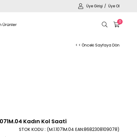
Üye Girişi
Üye Ol
0
 Ürünler
< < Önceki Sayfaya Dön
1071M.04 Kadın Kol Saati
STOK KODU
(M.1.1071M.04 EAN:8682308109078)