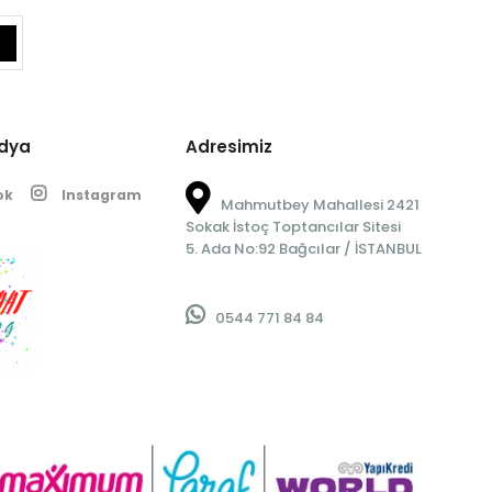
edya
Adresimiz
ok
Instagram
Mahmutbey Mahallesi 2421
Sokak İstoç Toptancılar Sitesi
5. Ada No:92 Bağcılar / İSTANBUL
0544 771 84 84