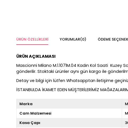
ÜRÜN ÖZELLIKLERI
YORUMLAR
(0)
ÖDEME SEÇENEK
ÜRÜN AÇIKLAMASI
Mascionni Milano M.1.1071M.04 Kadın Kol Saati Kuzey Saat 
gönderilir. Stoktaki ürünler aynı gün kargo ile gönderi
Detay ve bilgi için lütfen Whatsapptan iletişime geçiniz
İSTANBULDA İKAMET EDEN MÜŞTERİLERİMİZ MAĞAZALARIMIZ
Marka
M
Cam Malzemesi
M
Kasa Çapı
3