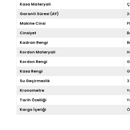
Kasa Materyali
Ç
Garanti Süresi (AY)
2
Makine Cinsi
P
Cinsiyet
B
Kadran Rengi
B
Kordon Materyali
H
Kordon Rengi
G
Kasa Rengi
G
Su Geçirmezlik
3
Kronometre
Y
Tarih Özelliği
Y
Kargo İçeriği
Ö