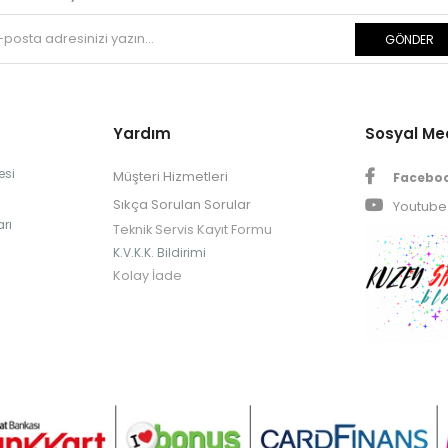
GÖNDER
Yardım
Sosyal M
esi
Müşteri Hizmetleri
Facebo
Sıkça Sorulan Sorular
Youtube
rı
Teknik Servis Kayıt Formu
K.V.K.K. Bildirimi
Kolay İade