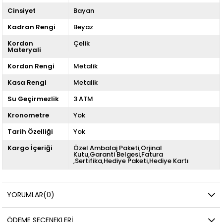
Cinsiyet
Bayan
Kadran Rengi
Beyaz
Kordon
Çelik
Materyali
Kordon Rengi
Metalik
Kasa Rengi
Metalik
Su Geçirmezlik
3 ATM
Kronometre
Yok
Tarih Özelliği
Yok
Kargo İçeriği
Özel Ambalaj Paketi,Orjinal
Kutu,Garanti Belgesi,Fatura
,Sertifika,Hediye Paketi,Hediye Kartı
YORUMLAR
(0)
ÖDEME SEÇENEKLERI