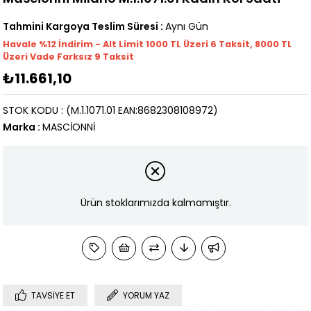
Tahmini Kargoya Teslim Süresi
:
Aynı Gün
Havale %12 İndirim - Alt Limit 1000
TL
Üzeri 6 Taksit, 8000 TL
Üzeri Vade Farksız 9 Taksit
₺11.661,10
STOK KODU
(M.1.1071.01 EAN:8682308108972)
Marka
:
MASCİONNİ
Ürün stoklarımızda kalmamıştır.
TAVSIYE ET
YORUM YAZ