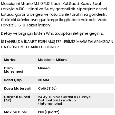
Mascionni Milano M.1.1071.01 Kadın Kol Saati Kuzey Saat
Farkıyla %100 Orijinal ve 24 ay garantilidir. Siparişiniz orjinal
kutusu, garanti belgesi ve faturası ile tarafınıza gönderilir.
Stoktaki ürünler aynı gün kargo ile gönderilmektedir. Vade
Farksız 3-6-9 Taksit İmkanı
Detay ve bilgi için lütfen Whatsapptan iletişime geçiniz..
İSTANBULDA İKAMET EDEN MÜŞTERİLERİMİZ MAĞAZALARIMIZDAN
DA ÜRÜNLERİ TEDARİK EDEBİLİRLER..
Marka
Mascionni Milano
Cam
Mineral
Malzemesi
Kasa Çapı
36 MM
Kasa Materyali
Çelik(316L)
Garanti Süresi
24 Ay Türkiye Garantili /Türkiye
(AY)
Distribütörü Essa Grup
(International)
Makine Cinsi
Pilli (Quartz)