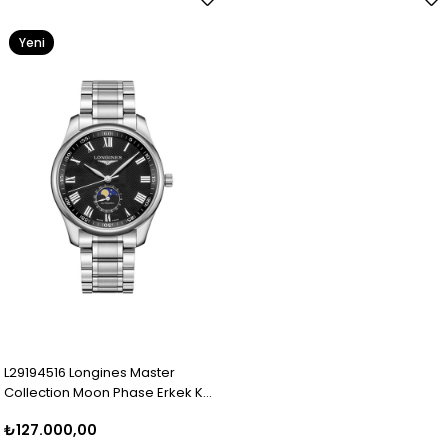
Yeni
Ürün
L29194516 Longines Master
Collection Moon Phase Erkek Kol
Saati L2.919.4.51.6
₺127.000,00