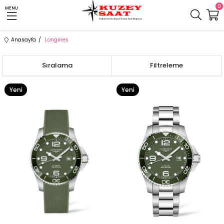
0
MENU
Anasayfa
Longines
Sıralama
Filtreleme
Yeni
Yeni
Ürün
Ürün