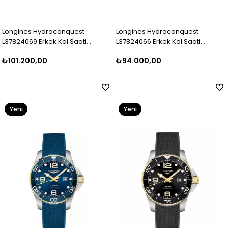
Longines Hydroconquest
Longines Hydroconquest
L37824069 Erkek Kol Saati
L37824066 Erkek Kol Saati
L3.782.4.06.9
L3.782.4.06.6
₺101.200,00
₺94.000,00
Yeni
Yeni
Ürün
Ürün