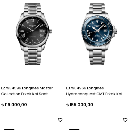
L27934596 Longines Master
L37904966 Longines
Collection Erkek Kol Saati
Hydroconquest GMT Erkek Kol
L2.793.4.59.6
Saati L3.790.4.96.6
₺119.000,00
₺155.000,00