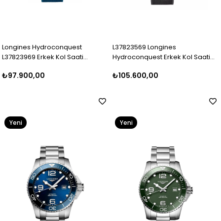
Longines Hydroconquest
L37823569 Longines
L37823969 Erkek Kol Saati
Hydroconquest Erkek Kol Saati
L3.782.3.96.9
L3.782.3.56.9
₺97.900,00
₺105.600,00
Yeni
Yeni
Ürün
Ürün