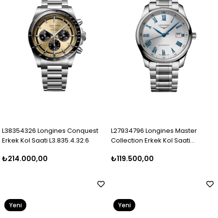
L38354326 Longines Conquest
L27934796 Longines Master
Erkek Kol Saati L3.835.4.32.6
Collection Erkek Kol Saati
L2.793.4.79.6
₺214.000,00
₺119.500,00
Yeni
Yeni
Ürün
Ürün