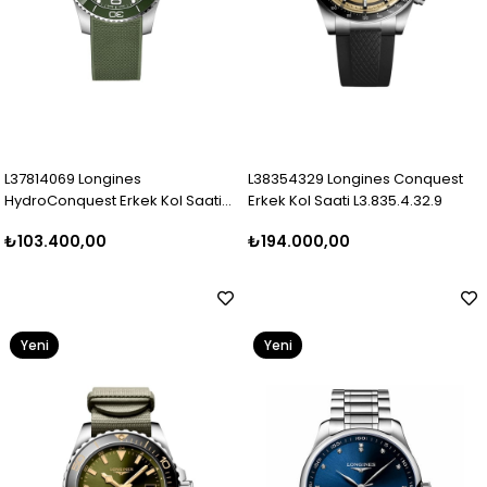
L37814069 Longines
L38354329 Longines Conquest
HydroConquest Erkek Kol Saati
Erkek Kol Saati L3.835.4.32.9
L3.781.4.06.9
₺103.400,00
₺194.000,00
Yeni
Yeni
Ürün
Ürün