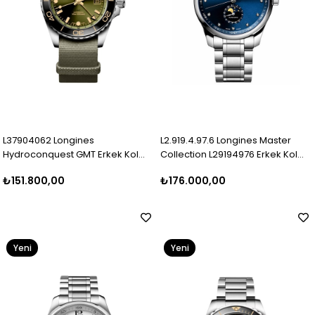
L37904062 Longines
L2.919.4.97.6 Longines Master
Hydroconquest GMT Erkek Kol
Collection L29194976 Erkek Kol
Saati L3.790.4.06.2
Saati
₺151.800,00
₺176.000,00
Yeni
Yeni
Ürün
Ürün