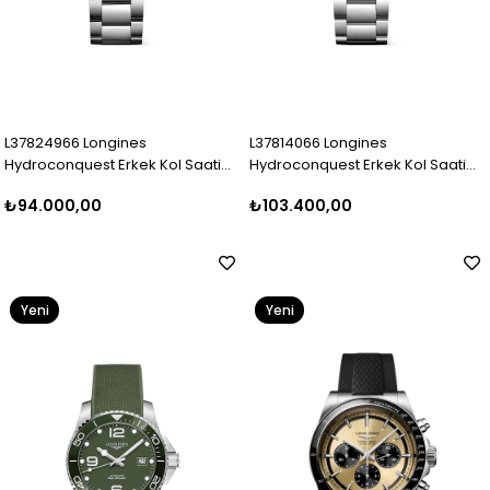
L37824966 Longines
L37814066 Longines
Hydroconquest Erkek Kol Saati
Hydroconquest Erkek Kol Saati
L3.782.4.96.6
L3.781.4.06.6
₺94.000,00
₺103.400,00
Yeni
Yeni
Ürün
Ürün