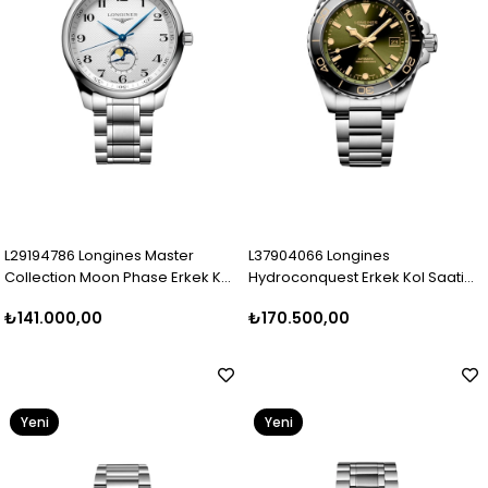
L29194786 Longines Master
L37904066 Longines
Collection Moon Phase Erkek Kol
Hydroconquest Erkek Kol Saati
Saati L2.919.4.78.6
L3.790.4.06.6
₺141.000,00
₺170.500,00
Yeni
Yeni
Ürün
Ürün