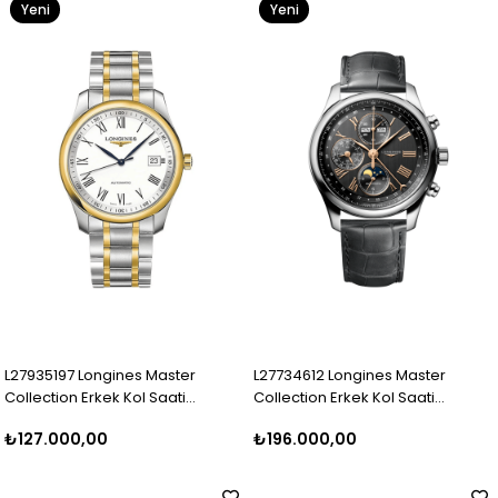
Yeni
Yeni
Ürün
Ürün
L27935197 Longines Master
L27734612 Longines Master
Collection Erkek Kol Saati
Collection Erkek Kol Saati
L2.793.5.19.7
L2.773.4.61.2
₺127.000,00
₺196.000,00