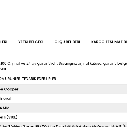
LERI
YETKİ BELGESİ
ÖLÇÜ REHBERI
KARGO TESLIMAT BI
Orijinal ve 24 ay garantilidir. Siparişiniz orjinal kutusu, garanti belgesi
kanı
 ÜRÜNLERİ TEDARİK EDEBİLİRLER..
ee Cooper
ineral
4 MM
elik(316L)
4 Ay Türkiye Garantili /Türkiye Distribütörü Arıkan Mağazacılık A.Ş (I