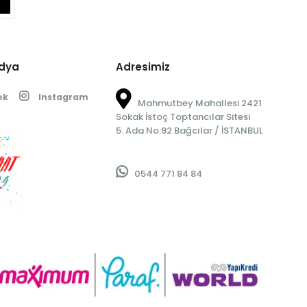
edya
Adresimiz
ok
Instagram
Mahmutbey Mahallesi 2421
Sokak İstoç Toptancılar Sitesi
5. Ada No:92 Bağcılar / İSTANBUL
0544 771 84 84