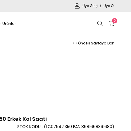
Üye Girişi
Üye Ol
0
 Ürünler
< < Önceki Sayfaya Dön
0 Erkek Kol Saati
STOK KODU
(LC07542.350 EAN:8681668391680)