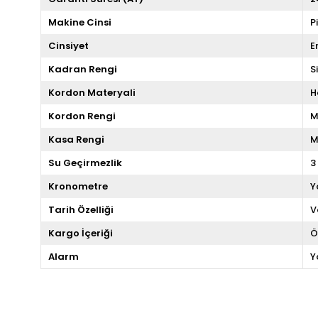
Makine Cinsi
P
Cinsiyet
E
Kadran Rengi
S
Kordon Materyali
H
Kordon Rengi
M
Kasa Rengi
M
Su Geçirmezlik
3
Kronometre
Y
Tarih Özelliği
V
Kargo İçeriği
Ö
Alarm
Y