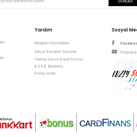
GÖNDER
Yardım
Sosyal M
esi
Müşteri Hizmetleri
Facebo
Sıkça Sorulan Sorular
Youtube
rı
Teknik Servis Kayıt Formu
K.V.K.K. Bildirimi
Kolay İade