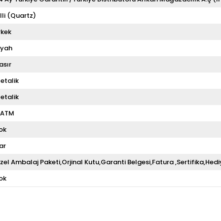
illi (Quartz)
rkek
iyah
asır
etalik
etalik
 ATM
ok
ar
zel Ambalaj Paketi,Orjinal Kutu,Garanti Belgesi,Fatura ,Sertifika,Hedi
ok