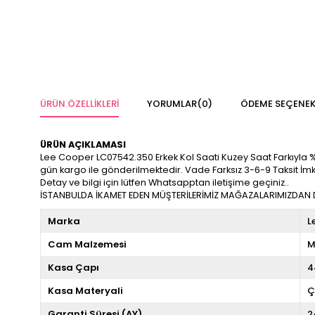
ÜRÜN ÖZELLIKLERI
YORUMLAR
(0)
ÖDEME SEÇENEK
ÜRÜN AÇIKLAMASI
Lee Cooper LC07542.350 Erkek Kol Saati Kuzey Saat Farkıyla %100 
gün kargo ile gönderilmektedir. Vade Farksız 3-6-9 Taksit İm
Detay ve bilgi için lütfen Whatsapptan iletişime geçiniz..
İSTANBULDA İKAMET EDEN MÜŞTERİLERİMİZ MAĞAZALARIMIZDAN DA
Marka
L
Cam Malzemesi
M
Kasa Çapı
4
Kasa Materyali
Ç
Garanti Süresi (AY)
2