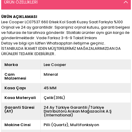
ÜRÜN ÖZELLIKLERI
ÜRÜN AÇIKLAMASI
Lee Cooper LC07537.660 Erkek Kol Saati Kuzey Saat Farkıyla %100
Orijinal ve 24 ay garantilidir. Siparişiniz orjinal kutusu, garanti belgesi
ve faturası ile tarafınıza gönderilir. Stoktaki ürünler aynı gün kargo ile
gönderilmektedir. Vade Farksız 3-6-9 Taksit İmkanı
Detay ve bilgi için lütfen Whatsapptan iletişime geçiniz..
İSTANBULDA İKAMET EDEN MÜŞTERİLERİMİZ MAĞAZALARIMIZDAN DA
ÜRÜNLERİ TEDARİK EDEBİLİRLER..
Marka
Lee Cooper
Cam
Mineral
Malzemesi
Kasa Çapı
45 MM
Kasa Materyali
Çelik(316L)
Garanti Süresi
24 Ay Türkiye Garantili /Türkiye
(AY)
Distribütörü Arıkan Mağazacılık A.Ş
(International)
Makine Cinsi
Pilli (Quartz)
Multifonksiyon