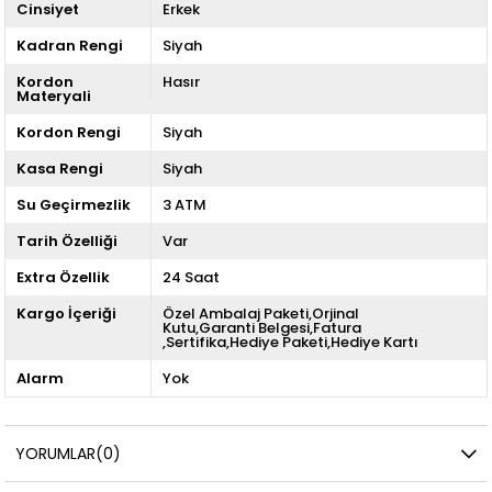
Cinsiyet
Erkek
Kadran Rengi
Siyah
Kordon
Hasır
Materyali
Kordon Rengi
Siyah
Kasa Rengi
Siyah
Su Geçirmezlik
3 ATM
Tarih Özelliği
Var
Extra Özellik
24 Saat
Kargo İçeriği
Özel Ambalaj Paketi,Orjinal
Kutu,Garanti Belgesi,Fatura
,Sertifika,Hediye Paketi,Hediye Kartı
Alarm
Yok
YORUMLAR
(0)