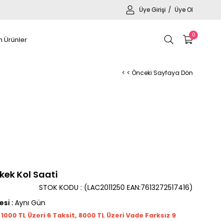
Üye Girişi
Üye Ol
0
 Ürünler
< < Önceki Sayfaya Dön
kek Kol Saati
STOK KODU
(LAC2011250 EAN:7613272517416)
esi
:
Aynı Gün
t 1000
TL
Üzeri 6 Taksit, 8000 TL Üzeri Vade Farksız 9