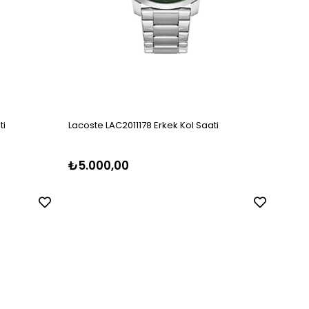
ti
Lacoste LAC2011178 Erkek Kol Saati
20109
LAC2
₺5.000,00
₺4.