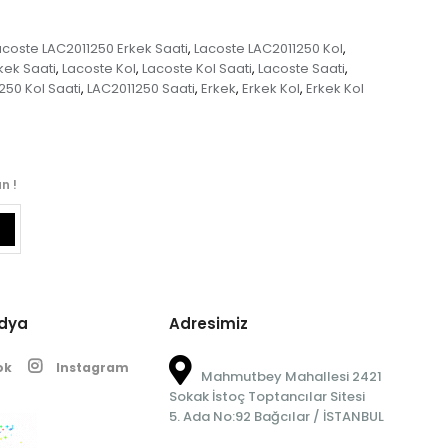
acoste LAC2011250 Erkek Saati
Lacoste LAC2011250 Kol
,
,
kek Saati
Lacoste Kol
Lacoste Kol Saati
Lacoste Saati
,
,
,
,
250 Kol Saati
LAC2011250 Saati
Erkek
Erkek Kol
Erkek Kol
,
,
,
,
n !
edya
Adresimiz
ok
Instagram
Mahmutbey Mahallesi 2421
Sokak İstoç Toptancılar Sitesi
5. Ada No:92 Bağcılar / İSTANBUL