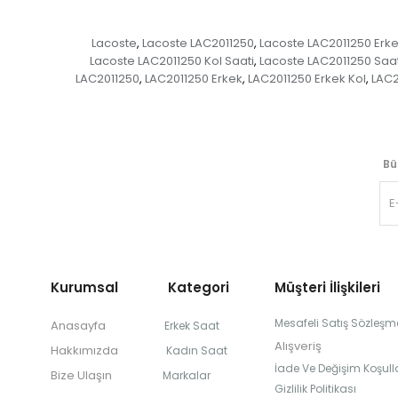
Lacoste
Lacoste LAC2011250
Lacoste LAC2011250 Erk
,
,
Lacoste LAC2011250 Kol Saati
Lacoste LAC2011250 Saat
,
LAC2011250
LAC2011250 Erkek
LAC2011250 Erkek Kol
LAC2
,
,
,
Bü
Kurumsal Kategori
Müşteri İlişkileri
Mesafeli Satış Sözleşm
Anasayfa
Erkek Saat
Alışveriş
Hakkımızda
Kadın Saat
İade Ve Değişim Koşulla
Bize Ulaşın
Markalar
Gizlilik Politikası