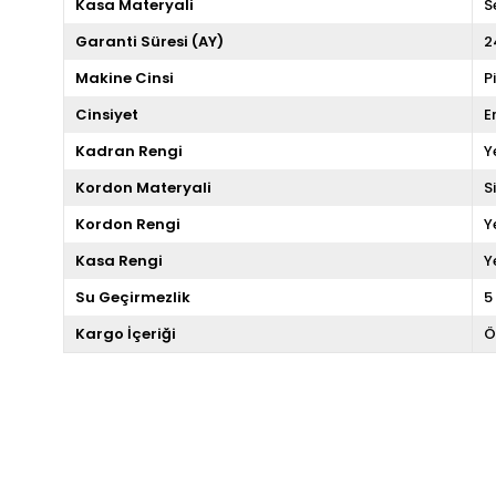
Kasa Materyali
S
Garanti Süresi (AY)
2
Makine Cinsi
P
Cinsiyet
E
Kadran Rengi
Y
Kordon Materyali
S
Kordon Rengi
Y
Kasa Rengi
Y
Su Geçirmezlik
5
Kargo İçeriği
Ö