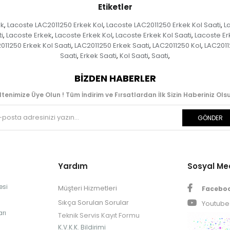
Etiketler
ek
Lacoste LAC2011250 Erkek Kol
Lacoste LAC2011250 Erkek Kol Saati
L
,
,
,
i
Lacoste Erkek
Lacoste Erkek Kol
Lacoste Erkek Kol Saati
Lacoste Er
,
,
,
,
011250 Erkek Kol Saati
LAC2011250 Erkek Saati
LAC2011250 Kol
LAC2011
,
,
,
Saati
Erkek Saati
Kol Saati
Saati
,
,
,
,
BIZDEN HABERLER
ltenimize Üye Olun ! Tüm İndirim ve Fırsatlardan İlk Sizin Haberiniz Olsu
GÖNDER
Yardım
Sosyal M
esi
Müşteri Hizmetleri
Facebo
Sıkça Sorulan Sorular
Youtube
rı
Teknik Servis Kayıt Formu
K.V.K.K. Bildirimi