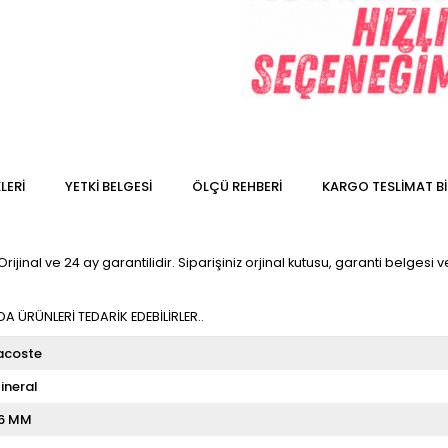
LERI
YETKİ BELGESİ
ÖLÇÜ REHBERI
KARGO TESLIMAT BI
inal ve 24 ay garantilidir. Siparişiniz orjinal kutusu, garanti belgesi ve 
 ÜRÜNLERİ TEDARİK EDEBİLİRLER..
acoste
ineral
6 MM