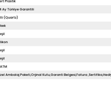
ert Plastik
4 Ay Türkiye Garantili
illi (Quartz)
rkek
eşil
ilikon
eşil
eşil
 ATM
zel Ambalaj Paketi,Orjinal Kutu,Garanti Belgesi,Fatura ,Sertifika,Hedi