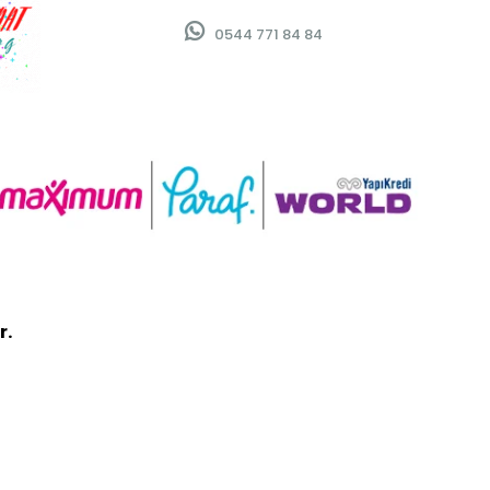
0544 771 84 84
r.