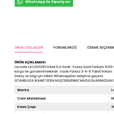
Whatsapp İle Sipariş ver
ÜRÜN ÖZELLIKLERI
YORUMLAR
(0)
ÖDEME SEÇENEK
ÜRÜN AÇIKLAMASI
Lacoste LAC2011250 Erkek Kol Saati Kuzey Saat Farkıyla %100 Orij
kargo ile gönderilmektedir. Vade Farksız 3-6-9 Taksit İmkanı
Detay ve bilgi için lütfen Whatsapptan iletişime geçiniz..
İSTANBULDA İKAMET EDEN MÜŞTERİLERİMİZ MAĞAZALARIMIZDAN DA
Marka
L
Cam Malzemesi
M
Kasa Çapı
3