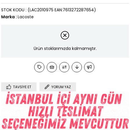
STOK KODU
(LAC2010975 EAN:7613272287654)
Marka
:
Lacoste
Ürün stoklarımızda kalmamıştır.
TAVSIYE ET
YORUM YAZ