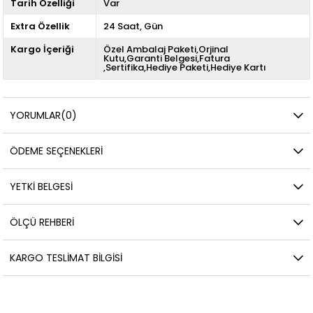
Tarih Özelliği
Var
Extra Özellik
24 Saat
Gün
Kargo İçeriği
Özel Ambalaj Paketi,Orjinal
Kutu,Garanti Belgesi,Fatura
,Sertifika,Hediye Paketi,Hediye Kartı
YORUMLAR
(0)
ÖDEME SEÇENEKLERI
YETKİ BELGESİ
ÖLÇÜ REHBERI
KARGO TESLIMAT BILGISI