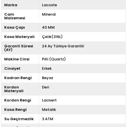
Marka
Lacoste
Cam
Mineral
Malzemesi
Kasa Çapı
40 MM
Kasa Materyali
Çelik(316L)
Garanti Süresi
24 Ay Türkiye Garantili
(AY)
Makine Cinsi
Pilli (Quartz)
Cinsiyet
Erkek
Kadran Rengi
Beyaz
Kordon
Deri
Materyali
Kordon Rengi
Lacivert
Kasa Rengi
Metalik
Su Geçirmezlik
3 ATM