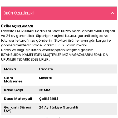
ÜRÜN ÖZELLIKLERI
ÜRÜN AÇIKLAMASI
Lacoste LAC2001412 Kadın Kol Saati Kuzey Saat Farkıyla %100 Orijinal
ve 24 ay garantilidir. Siparişiniz orjinal kutusu, garanti belgesi ve
faturası ile tarafınıza gönderilir. Stoktaki ürünler aynı gün kargo ile
gönderilmektedir. Vade Farksız 3-6-9 Taksit İmkanı
Detay ve bilgi için lütfen Whatsapptan iletişime geçiniz..
İSTANBULDA İKAMET EDEN MÜŞTERİLERİMİZ MAĞAZALARIMIZDAN DA
ÜRÜNLERİ TEDARİK EDEBİLİRLER..
Marka
Lacoste
Cam
Mineral
Malzemesi
Kasa Çapı
36 MM
Kasa Materyali
Çelik(316L)
Garanti Süresi
24 Ay Türkiye Garantili
(AY)