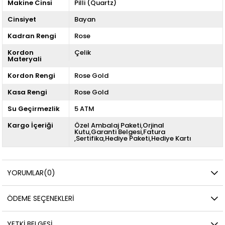
Makine Cinsi
Pilli (Quartz)
Cinsiyet
Bayan
Kadran Rengi
Rose
Kordon
Çelik
Materyali
Kordon Rengi
Rose Gold
Kasa Rengi
Rose Gold
Su Geçirmezlik
5 ATM
Kargo İçeriği
Özel Ambalaj Paketi,Orjinal
Kutu,Garanti Belgesi,Fatura
,Sertifika,Hediye Paketi,Hediye Kartı
YORUMLAR
(0)
ÖDEME SEÇENEKLERI
YETKİ BELGESİ