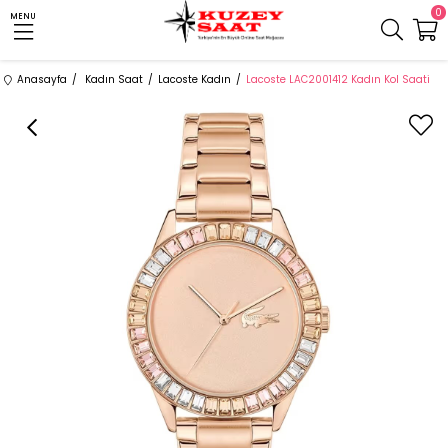
0
MENU
Anasayfa
Kadın Saat
Lacoste Kadın
Lacoste LAC2001412 Kadın Kol Saati