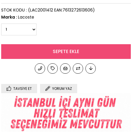
STOK KODU
(LAC2001412 EAN:7613272613606)
Marka
:
Lacoste
TAVSIYE ET
YORUM YAZ