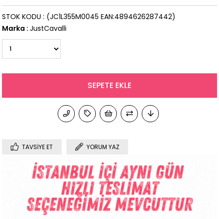
STOK KODU
(JC1L355M0045 EAN:4894626287442)
Marka
:
JustCavalli
TAVSIYE ET
YORUM YAZ