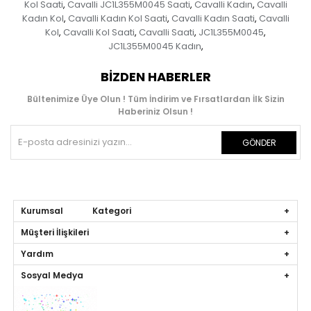
Kol Saati
Cavalli JC1L355M0045 Saati
Cavalli Kadın
Cavalli
,
,
,
Kadın Kol
Cavalli Kadın Kol Saati
Cavalli Kadın Saati
Cavalli
,
,
,
Kol
Cavalli Kol Saati
Cavalli Saati
JC1L355M0045
,
,
,
,
JC1L355M0045 Kadın
,
BIZDEN HABERLER
Bültenimize Üye Olun ! Tüm İndirim ve Fırsatlardan İlk Sizin
Haberiniz Olsun !
GÖNDER
Kurumsal Kategori
Müşteri İlişkileri
Yardım
Sosyal Medya