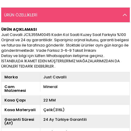
ÜRÜN ÖZELLIKLERI
ÜRÜN AÇIKLAMASI
Just Cavalli JC1L355M0045 Kadın Kol Saati Kuzey Saat Farkıyla %100
Orijinal ve 24 ay garantilidir. Siparişiniz orjinal kutusu, garanti belgesi
ve faturası ile tarafınıza gönderilir. Stoktaki ürünler aynı gün kargo ile
gönderilmektedir. Vade Farksız 3-6-9 Taksit İmkanı
Detay ve bilgi için lütfen Whatsapptan iletişime geçiniz..
İSTANBULDA İKAMET EDEN MÜŞTERİLERİMİZ MAĞAZALARIMIZDAN DA
ÜRÜNLERİ TEDARİK EDEBİLİRLER..
Marka
Just Cavalli
Cam
Mineral
Malzemesi
Kasa Çapı
22 MM
Kasa Materyali
Çelik(316L)
Garanti Süresi
24 Ay Türkiye Garantili
(AY)