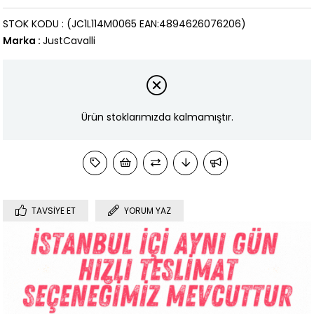
STOK KODU
(JC1L114M0065 EAN:4894626076206)
Marka
:
JustCavalli
Ürün stoklarımızda kalmamıştır.
TAVSIYE ET
YORUM YAZ