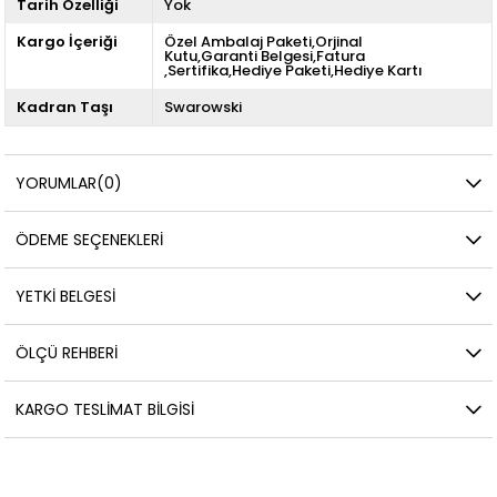
Tarih Özelliği
Yok
Kargo İçeriği
Özel Ambalaj Paketi,Orjinal
Kutu,Garanti Belgesi,Fatura
,Sertifika,Hediye Paketi,Hediye Kartı
Kadran Taşı
Swarowski
YORUMLAR
(0)
ÖDEME SEÇENEKLERI
YETKİ BELGESİ
ÖLÇÜ REHBERI
KARGO TESLIMAT BILGISI