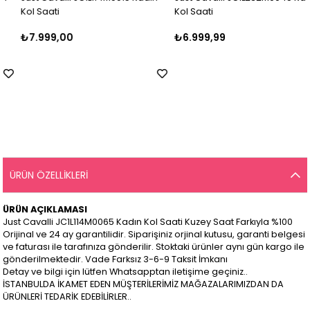
Kol Saati
Kol Saati
₺7.999,00
₺6.999,99
ÜRÜN ÖZELLIKLERI
ÜRÜN AÇIKLAMASI
Just Cavalli JC1L114M0065 Kadın Kol Saati Kuzey Saat Farkıyla %100
Orijinal ve 24 ay garantilidir. Siparişiniz orjinal kutusu, garanti belgesi
ve faturası ile tarafınıza gönderilir. Stoktaki ürünler aynı gün kargo ile
gönderilmektedir. Vade Farksız 3-6-9 Taksit İmkanı
Detay ve bilgi için lütfen Whatsapptan iletişime geçiniz..
İSTANBULDA İKAMET EDEN MÜŞTERİLERİMİZ MAĞAZALARIMIZDAN DA
ÜRÜNLERİ TEDARİK EDEBİLİRLER..