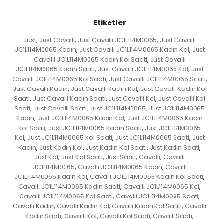
Etiketler
Just
Just Cavalli
Just Cavalli JC1L114M0065
Just Cavalli
,
,
,
JC1L114M0065 Kadın
Just Cavalli JC1L114M0065 Kadın Kol
Just
,
,
Cavalli JC1L114M0065 Kadın Kol Saati
Just Cavalli
,
JC1L114M0065 Kadın Saati
Just Cavalli JC1L114M0065 Kol
Just
,
,
Cavalli JC1L114M0065 Kol Saati
Just Cavalli JC1L114M0065 Saati
,
,
Just Cavalli Kadın
Just Cavalli Kadın Kol
Just Cavalli Kadın Kol
,
,
Saati
Just Cavalli Kadın Saati
Just Cavalli Kol
Just Cavalli Kol
,
,
,
Saati
Just Cavalli Saati
Just JC1L114M0065
Just JC1L114M0065
,
,
,
Kadın
Just JC1L114M0065 Kadın Kol
Just JC1L114M0065 Kadın
,
,
Kol Saati
Just JC1L114M0065 Kadın Saati
Just JC1L114M0065
,
,
Kol
Just JC1L114M0065 Kol Saati
Just JC1L114M0065 Saati
Just
,
,
,
Kadın
Just Kadın Kol
Just Kadın Kol Saati
Just Kadın Saati
,
,
,
,
Just Kol
Just Kol Saati
Just Saati
Cavalli
Cavalli
,
,
,
,
JC1L114M0065
Cavalli JC1L114M0065 Kadın
Cavalli
,
,
JC1L114M0065 Kadın Kol
Cavalli JC1L114M0065 Kadın Kol Saati
,
,
Cavalli JC1L114M0065 Kadın Saati
Cavalli JC1L114M0065 Kol
,
,
Cavalli JC1L114M0065 Kol Saati
Cavalli JC1L114M0065 Saati
,
,
Cavalli Kadın
Cavalli Kadın Kol
Cavalli Kadın Kol Saati
Cavalli
,
,
,
Kadın Saati
Cavalli Kol
Cavalli Kol Saati
Cavalli Saati
,
,
,
,