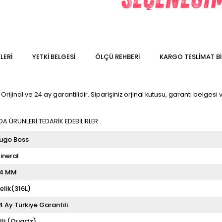
LERI
YETKİ BELGESİ
ÖLÇÜ REHBERI
KARGO TESLIMAT BI
jinal ve 24 ay garantilidir. Siparişiniz orjinal kutusu, garanti belgesi ve
 ÜRÜNLERİ TEDARİK EDEBİLİRLER..
ugo Boss
ineral
4 MM
elik(316L)
4 Ay Türkiye Garantili
illi (Quartz)