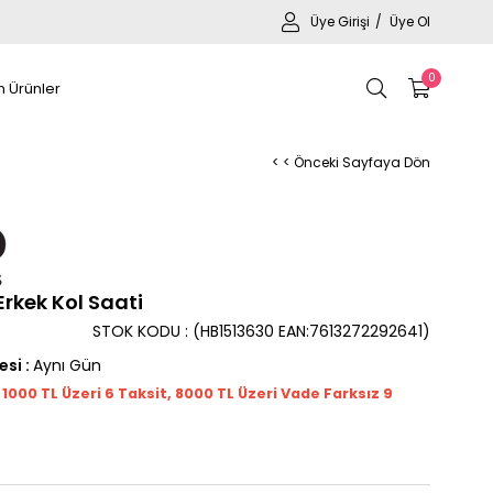
Üye Girişi
Üye Ol
0
 Ürünler
< < Önceki Sayfaya Dön
rkek Kol Saati
STOK KODU
(HB1513630 EAN:7613272292641)
esi
:
Aynı Gün
t 1000
TL
Üzeri 6 Taksit, 8000 TL Üzeri Vade Farksız 9