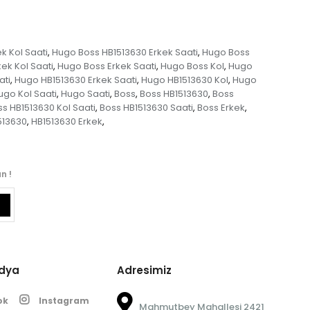
k Kol Saati
Hugo Boss HB1513630 Erkek Saati
Hugo Boss
,
,
ek Kol Saati
Hugo Boss Erkek Saati
Hugo Boss Kol
Hugo
,
,
,
ati
Hugo HB1513630 Erkek Saati
Hugo HB1513630 Kol
Hugo
,
,
,
ugo Kol Saati
Hugo Saati
Boss
Boss HB1513630
Boss
,
,
,
,
s HB1513630 Kol Saati
Boss HB1513630 Saati
Boss Erkek
,
,
,
513630
HB1513630 Erkek
,
,
n !
edya
Adresimiz
ok
Instagram
Mahmutbey Mahallesi 2421