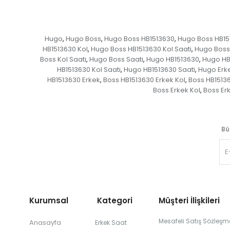
Hugo
Hugo Boss
Hugo Boss HB1513630
Hugo Boss HB15
,
,
,
HB1513630 Kol
Hugo Boss HB1513630 Kol Saati
Hugo Boss
,
,
Boss Kol Saati
Hugo Boss Saati
Hugo HB1513630
Hugo HB
,
,
,
HB1513630 Kol Saati
Hugo HB1513630 Saati
Hugo Erk
,
,
HB1513630 Erkek
Boss HB1513630 Erkek Kol
Boss HB15136
,
,
Boss Erkek Kol
Boss Erk
,
Bü
Kurumsal Kategori
Müşteri İlişkileri
Mesafeli Satış Sözleşm
Anasayfa
Erkek Saat