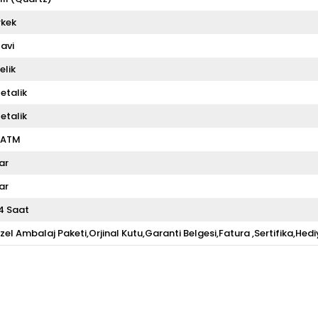
rkek
avi
elik
etalik
etalik
 ATM
ar
ar
4 Saat
zel Ambalaj Paketi,Orjinal Kutu,Garanti Belgesi,Fatura ,Sertifika,Hedi