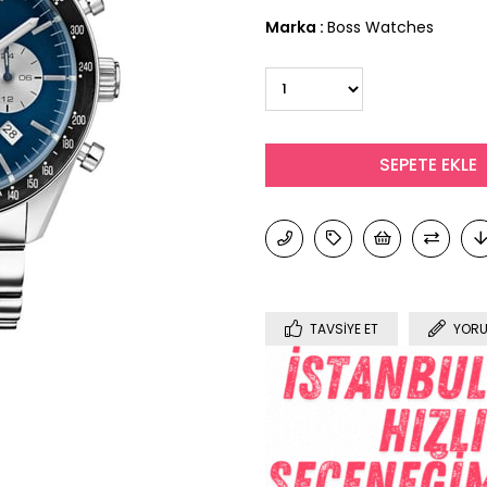
Marka
:
Boss Watches
TAVSIYE ET
YORU