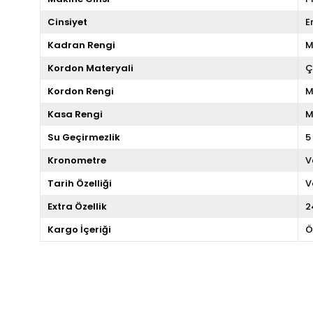
Cinsiyet
E
Kadran Rengi
M
Kordon Materyali
Ç
Kordon Rengi
M
Kasa Rengi
M
Su Geçirmezlik
5
Kronometre
V
Tarih Özelliği
V
Extra Özellik
2
Kargo İçeriği
Ö