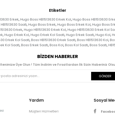
Etiketler
13630 Erkek
Hugo Boss HB1513630 Erkek Kol
Hugo Boss HB1513630 Erke
,
,
 HB1513630 Saati
Hugo Boss Erkek
Hugo Boss Erkek Kol
Hugo Boss Erk
,
,
,
1513630 Erkek
Hugo HB1513630 Erkek Kol
Hugo HB1513630 Erkek Kol Sa
,
,
ek
Hugo Erkek Kol
Hugo Erkek Kol Saati
Hugo Erkek Saati
Hugo Kol
H
,
,
,
,
,
30 Erkek Kol Saati
Boss HB1513630 Erkek Saati
Boss HB1513630 Kol
Bos
,
,
,
ek Kol Saati
Boss Erkek Saati
Boss Kol
Boss Kol Saati
Boss Saati
HB1
,
,
,
,
,
BIZDEN HABERLER
ltenimize Üye Olun ! Tüm İndirim ve Fırsatlardan İlk Sizin Haberiniz Olsu
GÖNDER
Yardım
Sosyal M
esi
Müşteri Hizmetleri
Facebo