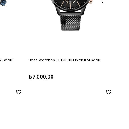
l Saati
Boss Watches HB1513811 Erkek Kol Saati
Hugo 
₺7.000,00
₺8.