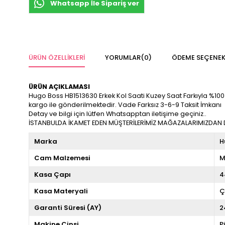
Whatsapp İle Sipariş ver
ÜRÜN ÖZELLIKLERI
YORUMLAR
(0)
ÖDEME SEÇENEK
ÜRÜN AÇIKLAMASI
Hugo Boss HB1513630 Erkek Kol Saati Kuzey Saat Farkıyla %100 Ori
kargo ile gönderilmektedir. Vade Farksız 3-6-9 Taksit İmkanı
Detay ve bilgi için lütfen Whatsapptan iletişime geçiniz..
İSTANBULDA İKAMET EDEN MÜŞTERİLERİMİZ MAĞAZALARIMIZDAN DA
Marka
H
Cam Malzemesi
M
Kasa Çapı
4
Kasa Materyali
Ç
Garanti Süresi (AY)
2
Makine Cinsi
P