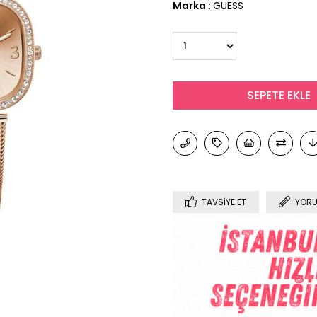
Marka
:
GUESS
TAVSIYE ET
YORU