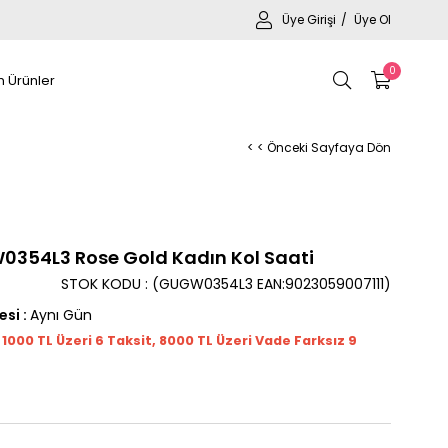
Üye Girişi
Üye Ol
0
 Ürünler
< < Önceki Sayfaya Dön
354L3 Rose Gold Kadın Kol Saati
STOK KODU
(GUGW0354L3 EAN:9023059007111)
esi
:
Aynı Gün
t 1000
TL
Üzeri 6 Taksit, 8000 TL Üzeri Vade Farksız 9