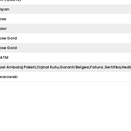
ayan
ose
asır
ose Gold
ose Gold
 ATM
zel Ambalaj Paketi,Orjinal Kutu,Garanti Belgesi,Fatura ,Sertifika,Hedi
warowski