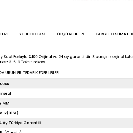
LERI
YETKİ BELGESİ
ÖLÇÜ REHBERI
KARGO TESLIMAT BI
Farkıyla %100 Orijinal ve 24 ay garantilidir. Siparişiniz orjinal kutusu
rksız 3-6-9 Taksit İmkanı
 ÜRÜNLERİ TEDARİK EDEBİLİRLER..
uess
ineral
2 MM
elik(316L)
4 Ay Türkiye Garantili
illi (Quartz)