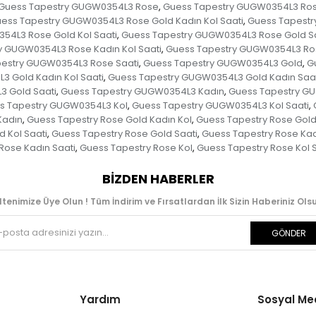
Guess Tapestry GUGW0354L3 Rose
Guess Tapestry GUGW0354L3 Ros
,
ess Tapestry GUGW0354L3 Rose Gold Kadın Kol Saati
Guess Tapestr
,
54L3 Rose Gold Kol Saati
Guess Tapestry GUGW0354L3 Rose Gold Sa
,
y GUGW0354L3 Rose Kadın Kol Saati
Guess Tapestry GUGW0354L3 Ros
,
estry GUGW0354L3 Rose Saati
Guess Tapestry GUGW0354L3 Gold
G
,
,
 Gold Kadın Kol Saati
Guess Tapestry GUGW0354L3 Gold Kadın Saat
,
 Gold Saati
Guess Tapestry GUGW0354L3 Kadın
Guess Tapestry GU
,
,
s Tapestry GUGW0354L3 Kol
Guess Tapestry GUGW0354L3 Kol Saati
,
,
Kadın
Guess Tapestry Rose Gold Kadın Kol
Guess Tapestry Rose Gold 
,
,
 Kol Saati
Guess Tapestry Rose Gold Saati
Guess Tapestry Rose Ka
,
,
Rose Kadın Saati
Guess Tapestry Rose Kol
Guess Tapestry Rose Kol S
,
,
BIZDEN HABERLER
ltenimize Üye Olun ! Tüm İndirim ve Fırsatlardan İlk Sizin Haberiniz Olsu
GÖNDER
Yardım
Sosyal M