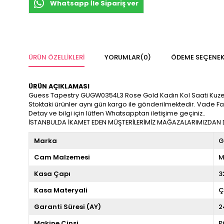
Whatsapp İle Sipariş ver
ÜRÜN ÖZELLIKLERI
YORUMLAR
(0)
ÖDEME SEÇENEK
ÜRÜN AÇIKLAMASI
Guess Tapestry GUGW0354L3 Rose Gold Kadın Kol Saati Kuzey Saat 
Stoktaki ürünler aynı gün kargo ile gönderilmektedir. Vade Fa
Detay ve bilgi için lütfen Whatsapptan iletişime geçiniz..
İSTANBULDA İKAMET EDEN MÜŞTERİLERİMİZ MAĞAZALARIMIZDAN DA
Marka
G
Cam Malzemesi
M
Kasa Çapı
3
Kasa Materyali
Ç
Garanti Süresi (AY)
2
Makine Cinsi
P