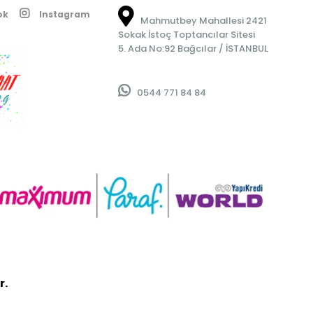
ok
Instagram
Mahmutbey Mahallesi 2421
Sokak İstoç Toptancılar Sitesi
5. Ada No:92 Bağcılar / İSTANBUL
0544 771 84 84
r.