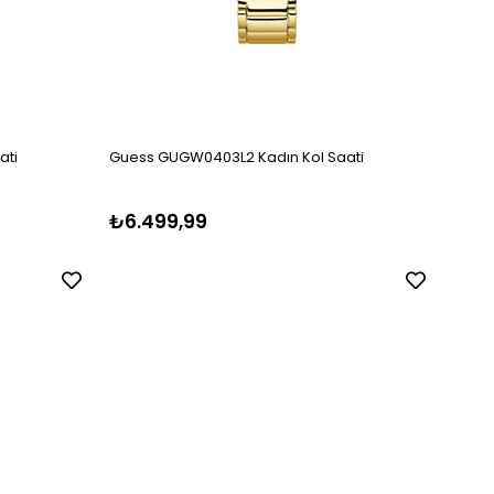
ati
Guess GUGW0403L2 Kadın Kol Saati
Guess
₺6.499,99
₺5.1