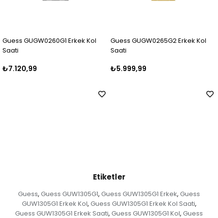
 Kol
Guess GUGW0265G2 Erkek Kol
Guess GUGW0265G1 Erkek
Saati
Saati
₺5.999,99
₺5.250,00
Etiketler
Guess
Guess GUW1305G1
Guess GUW1305G1 Erkek
Guess
,
,
,
GUW1305G1 Erkek Kol
Guess GUW1305G1 Erkek Kol Saati
,
,
Guess GUW1305G1 Erkek Saati
Guess GUW1305G1 Kol
Guess
,
,