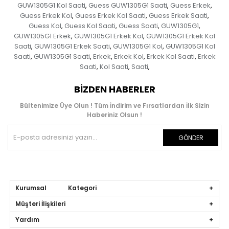
GUW1305G1 Kol Saati
Guess GUW1305G1 Saati
Guess Erkek
,
,
,
Guess Erkek Kol
Guess Erkek Kol Saati
Guess Erkek Saati
,
,
,
Guess Kol
Guess Kol Saati
Guess Saati
GUW1305G1
,
,
,
,
GUW1305G1 Erkek
GUW1305G1 Erkek Kol
GUW1305G1 Erkek Kol
,
,
Saati
GUW1305G1 Erkek Saati
GUW1305G1 Kol
GUW1305G1 Kol
,
,
,
Saati
GUW1305G1 Saati
Erkek
Erkek Kol
Erkek Kol Saati
Erkek
,
,
,
,
,
Saati
Kol Saati
Saati
,
,
,
BIZDEN HABERLER
Bültenimize Üye Olun ! Tüm İndirim ve Fırsatlardan İlk Sizin
Haberiniz Olsun !
GÖNDER
Kurumsal Kategori
Müşteri İlişkileri
Yardım