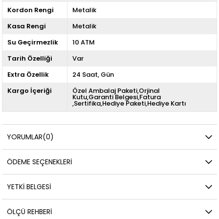
Kordon Rengi
Metalik
Kasa Rengi
Metalik
Su Geçirmezlik
10 ATM
Tarih Özelliği
Var
Extra Özellik
24 Saat
Gün
Kargo İçeriği
Özel Ambalaj Paketi,Orjinal
Kutu,Garanti Belgesi,Fatura
,Sertifika,Hediye Paketi,Hediye Kartı
YORUMLAR
(0)
ÖDEME SEÇENEKLERI
YETKİ BELGESİ
ÖLÇÜ REHBERI