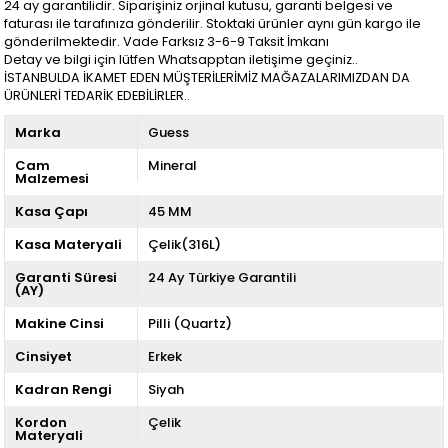
24 ay garantilidir. Siparişiniz orjinal kutusu, garanti belgesi ve
faturası ile tarafınıza gönderilir. Stoktaki ürünler aynı gün kargo ile
gönderilmektedir. Vade Farksız 3-6-9 Taksit İmkanı
Detay ve bilgi için lütfen Whatsapptan iletişime geçiniz..
İSTANBULDA İKAMET EDEN MÜŞTERİLERİMİZ MAĞAZALARIMIZDAN DA
ÜRÜNLERİ TEDARİK EDEBİLİRLER..
Marka
Guess
Cam
Mineral
Malzemesi
Kasa Çapı
45 MM
Kasa Materyali
Çelik(316L)
Garanti Süresi
24 Ay Türkiye Garantili
(AY)
Makine Cinsi
Pilli (Quartz)
Cinsiyet
Erkek
Kadran Rengi
Siyah
Kordon
Çelik
Materyali