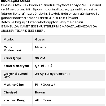
ÜRÜN AÇIKLAMASI
Guess GUW1288L2 Kadın Kol Saati Kuzey Saat Farkıyla %100 Orijinal
ve 24 ay garantilidir. Siparişiniz orjinal kutusu, garanti belgesi ve
faturası ile tarafınıza gönderilir. Stoktaki ürünler aynı gün kargo ile
gönderilmektedir. Vade Farksız 3-6-9 Taksit İmkanı
Detay ve bilgi için lütfen Whatsapptan iletişime geçiniz..
İSTANBULDA İKAMET EDEN MÜŞTERİLERİMİZ MAĞAZALARIMIZDAN DA
ÜRÜNLERİ TEDARİK EDEBİLİRLER..
Marka
Guess
Cam
Mineral
Malzemesi
Kasa Çapı
36 MM
Kasa Materyali
Çelik(316L)
Garanti Süresi
24 Ay Türkiye Garantili
(AY)
Makine Cinsi
Pilli (Quartz)
Cinsiyet
Bayan
Kadran Rengi
Altın Tonu