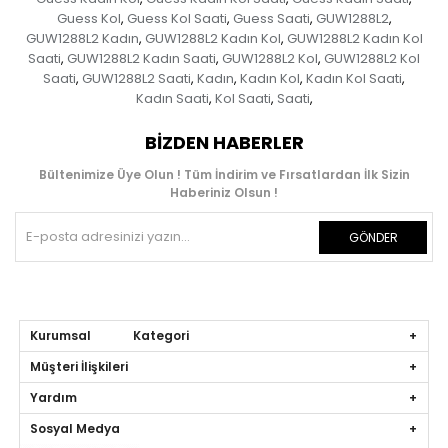
Guess Kol
Guess Kol Saati
Guess Saati
GUW1288L2
,
,
,
,
GUW1288L2 Kadın
GUW1288L2 Kadın Kol
GUW1288L2 Kadın Kol
,
,
Saati
GUW1288L2 Kadın Saati
GUW1288L2 Kol
GUW1288L2 Kol
,
,
,
Saati
GUW1288L2 Saati
Kadın
Kadın Kol
Kadın Kol Saati
,
,
,
,
,
Kadın Saati
Kol Saati
Saati
,
,
,
BIZDEN HABERLER
Bültenimize Üye Olun ! Tüm İndirim ve Fırsatlardan İlk Sizin
Haberiniz Olsun !
GÖNDER
Kurumsal Kategori
Müşteri İlişkileri
Yardım
Sosyal Medya