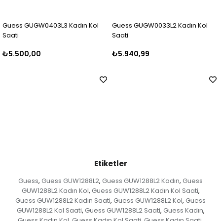
ın Kol
Guess GUGW0033L2 Kadın Kol
Guess GUGW0403L2 Kad
Saati
Saati
₺5.940,99
₺6.499,99
Etiketler
Guess
Guess GUW1288L2
Guess GUW1288L2 Kadın
Guess
,
,
,
GUW1288L2 Kadın Kol
Guess GUW1288L2 Kadın Kol Saati
,
,
Guess GUW1288L2 Kadın Saati
Guess GUW1288L2 Kol
Guess
,
,
GUW1288L2 Kol Saati
Guess GUW1288L2 Saati
Guess Kadın
,
,
,
Guess Kadın Kol
Guess Kadın Kol Saati
Guess Kadın Saati
,
,
,