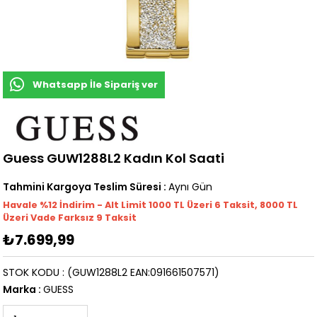
Whatsapp İle Sipariş ver
Guess GUW1288L2 Kadın Kol Saati
Tahmini Kargoya Teslim Süresi
:
Aynı Gün
Havale %12 İndirim - Alt Limit 1000
TL
Üzeri 6 Taksit, 8000 TL
Üzeri Vade Farksız 9 Taksit
₺7.699,99
STOK KODU
(GUW1288L2 EAN:091661507571)
Marka
:
GUESS