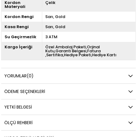
Kordon
Çelik
Materyali
Kordon Rengi
Sarı
Gold
Kasa Rengi
Sarı
Gold
Su Geçirmezlik
3 ATM
Kargo İçeriği
Özel Ambalaj Paketi,Orjinal
Kutu,Garanti Belgesi,Fatura
,Sertifika,Hediye Paketi,Hediye Kartı
YORUMLAR
(0)
ÖDEME SEÇENEKLERI
YETKİ BELGESİ
ÖLÇÜ REHBERI