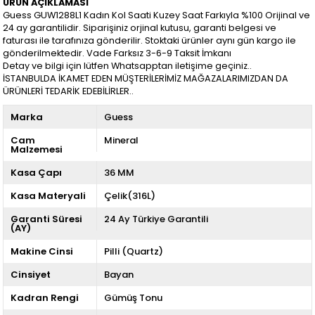
ÜRÜN AÇIKLAMASI
Guess GUW1288L1 Kadın Kol Saati Kuzey Saat Farkıyla %100 Orijinal ve
24 ay garantilidir. Siparişiniz orjinal kutusu, garanti belgesi ve
faturası ile tarafınıza gönderilir. Stoktaki ürünler aynı gün kargo ile
gönderilmektedir. Vade Farksız 3-6-9 Taksit İmkanı
Detay ve bilgi için lütfen Whatsapptan iletişime geçiniz..
İSTANBULDA İKAMET EDEN MÜŞTERİLERİMİZ MAĞAZALARIMIZDAN DA
ÜRÜNLERİ TEDARİK EDEBİLİRLER..
Marka
Guess
Cam
Mineral
Malzemesi
Kasa Çapı
36 MM
Kasa Materyali
Çelik(316L)
Garanti Süresi
24 Ay Türkiye Garantili
(AY)
Makine Cinsi
Pilli (Quartz)
Cinsiyet
Bayan
Kadran Rengi
Gümüş Tonu