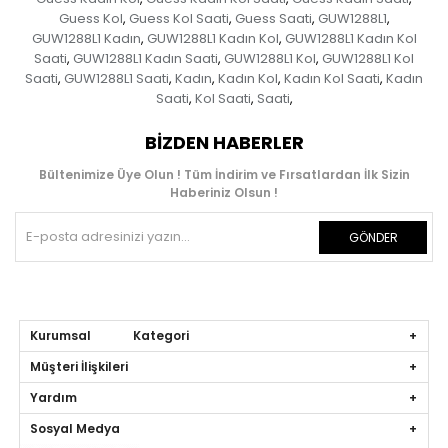
Guess Kol
Guess Kol Saati
Guess Saati
GUW1288L1
,
,
,
,
GUW1288L1 Kadın
GUW1288L1 Kadın Kol
GUW1288L1 Kadın Kol
,
,
Saati
GUW1288L1 Kadın Saati
GUW1288L1 Kol
GUW1288L1 Kol
,
,
,
Saati
GUW1288L1 Saati
Kadın
Kadın Kol
Kadın Kol Saati
Kadın
,
,
,
,
,
Saati
Kol Saati
Saati
,
,
,
BIZDEN HABERLER
Bültenimize Üye Olun ! Tüm İndirim ve Fırsatlardan İlk Sizin
Haberiniz Olsun !
GÖNDER
Kurumsal Kategori
Müşteri İlişkileri
Yardım
Sosyal Medya