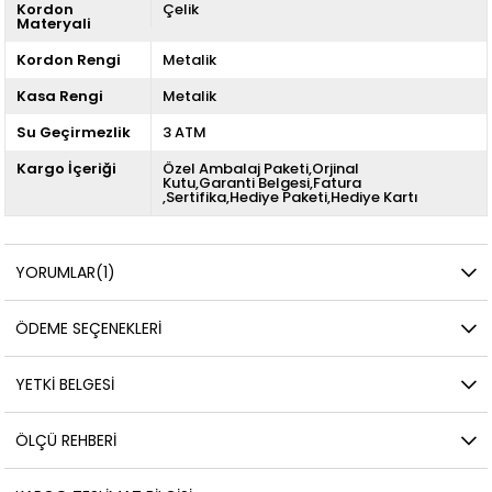
Kordon
Çelik
Materyali
Kordon Rengi
Metalik
Kasa Rengi
Metalik
Su Geçirmezlik
3 ATM
Kargo İçeriği
Özel Ambalaj Paketi,Orjinal
Kutu,Garanti Belgesi,Fatura
,Sertifika,Hediye Paketi,Hediye Kartı
YORUMLAR
(1)
ÖDEME SEÇENEKLERI
YETKİ BELGESİ
ÖLÇÜ REHBERI