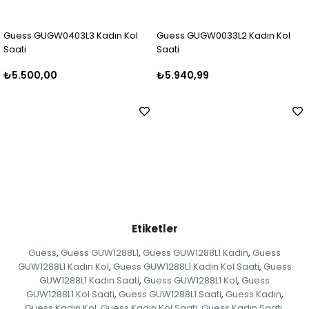
L3 Kadın Kol
Guess GUGW0033L2 Kadın Kol
Guess GUGW0403
Saati
Saati
₺5.940,99
₺6.499,99
Etiketler
Guess
Guess GUW1288L1
Guess GUW1288L1 Kadın
Guess
,
,
,
GUW1288L1 Kadın Kol
Guess GUW1288L1 Kadın Kol Saati
Guess
,
,
GUW1288L1 Kadın Saati
Guess GUW1288L1 Kol
Guess
,
,
GUW1288L1 Kol Saati
Guess GUW1288L1 Saati
Guess Kadın
,
,
,
Guess Kadın Kol
Guess Kadın Kol Saati
Guess Kadın Saati
,
,
,