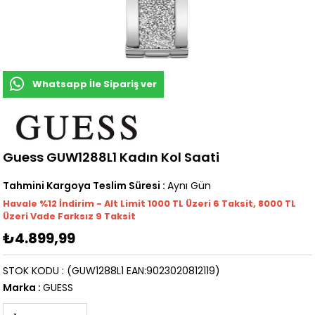
Whatsapp İle Sipariş ver
Guess GUW1288L1 Kadın Kol Saati
Tahmini Kargoya Teslim Süresi
:
Aynı Gün
Havale %12 İndirim - Alt Limit 1000
TL
Üzeri 6 Taksit, 8000 TL
Üzeri Vade Farksız 9 Taksit
₺4.899,99
STOK KODU
(GUW1288L1 EAN:9023020812119)
Marka
:
GUESS