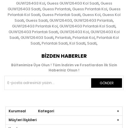
GUW1264G3 Kol
Guess GUW1264G3 Kol Saati
Guess
,
,
GUW1264G3 Saati
Guess Pırlantalı
Guess Pırlantalı Kol
Guess
,
,
,
Pırlantalı Kol Saati
Guess Pırlantalı Saati
Guess Kol
Guess Kol
,
,
,
Saati
Guess Saati
GUW1264G3
GUW1264G3 Pırlantalı
,
,
,
,
GUW1264G3 Pırlantalı Kol
GUW1264G3 Pırlantalı Kol Saati
,
,
GUW1264G3 Pırlantalı Saati
GUW1264G3 Kol
GUW1264G3 Kol
,
,
Saati
GUW1264G3 Saati
Pırlantalı
Pırlantalı Kol
Pırlantalı Kol
,
,
,
,
Saati
Pırlantalı Saati
Kol Saati
Saati
,
,
,
,
BIZDEN HABERLER
Bültenimize Üye Olun ! Tüm İndirim ve Fırsatlardan İlk Sizin
Haberiniz Olsun !
GÖNDER
Kurumsal Kategori
Müşteri İlişkileri