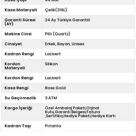
Kasa Materyali
Çelik(316L)
Garanti Süresi
24 Ay Türkiye Garantili
(AY)
Makine Cinsi
Pilli (Quartz)
Cinsiyet
Erkek
Bayan
Unisex
Kadran Rengi
Lacivert
Kordon
Silikon
Materyali
Kordon Rengi
Lacivert
Kasa Rengi
Rose Gold
Su Geçirmezlik
3 ATM
Kargo İçeriği
Özel Ambalaj Paketi,Orjinal
Kutu,Garanti Belgesi,Fatura
,Sertifika,Hediye Paketi,Hediye Kartı
Kadran Taşı
Pırlanta