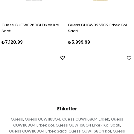
 Kol
Guess GUGW0265G2 Erkek Kol
Guess GUGW0265G1 Erkek
Saati
Saati
₺5.999,99
₺5.250,00
Etiketler
Guess
Guess GUW1168G4
Guess GUW1168G4 Erkek
Guess
,
,
,
GUW1168G4 Erkek Kol
Guess GUW1168G4 Erkek Kol Saati
,
,
Guess GUW1168G4 Erkek Saati
Guess GUW1168G4 Kol
Guess
,
,