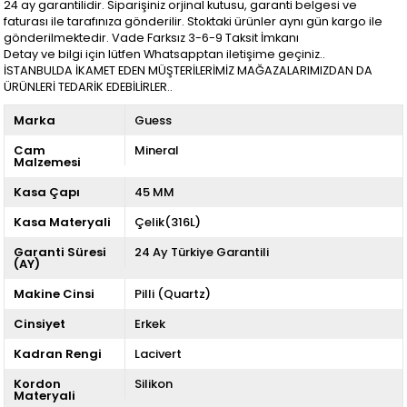
24 ay garantilidir. Siparişiniz orjinal kutusu, garanti belgesi ve
faturası ile tarafınıza gönderilir. Stoktaki ürünler aynı gün kargo ile
gönderilmektedir. Vade Farksız 3-6-9 Taksit İmkanı
Detay ve bilgi için lütfen Whatsapptan iletişime geçiniz..
İSTANBULDA İKAMET EDEN MÜŞTERİLERİMİZ MAĞAZALARIMIZDAN DA
ÜRÜNLERİ TEDARİK EDEBİLİRLER..
Marka
Guess
Cam
Mineral
Malzemesi
Kasa Çapı
45 MM
Kasa Materyali
Çelik(316L)
Garanti Süresi
24 Ay Türkiye Garantili
(AY)
Makine Cinsi
Pilli (Quartz)
Cinsiyet
Erkek
Kadran Rengi
Lacivert
Kordon
Silikon
Materyali