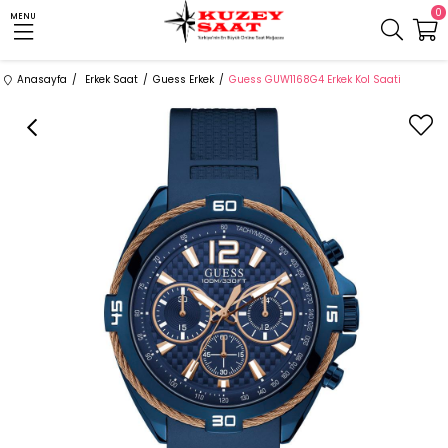
0
MENU
Anasayfa
Erkek Saat
Guess Erkek
Guess GUW1168G4 Erkek Kol Saati