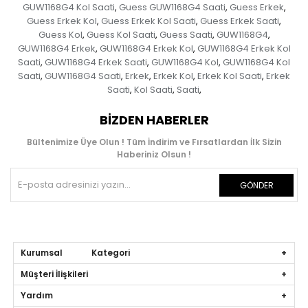
GUW1168G4 Kol Saati
Guess GUW1168G4 Saati
Guess Erkek
,
,
,
Guess Erkek Kol
Guess Erkek Kol Saati
Guess Erkek Saati
,
,
,
Guess Kol
Guess Kol Saati
Guess Saati
GUW1168G4
,
,
,
,
GUW1168G4 Erkek
GUW1168G4 Erkek Kol
GUW1168G4 Erkek Kol
,
,
Saati
GUW1168G4 Erkek Saati
GUW1168G4 Kol
GUW1168G4 Kol
,
,
,
Saati
GUW1168G4 Saati
Erkek
Erkek Kol
Erkek Kol Saati
Erkek
,
,
,
,
,
Saati
Kol Saati
Saati
,
,
,
BIZDEN HABERLER
Bültenimize Üye Olun ! Tüm İndirim ve Fırsatlardan İlk Sizin
Haberiniz Olsun !
GÖNDER
Kurumsal Kategori
Müşteri İlişkileri
Yardım