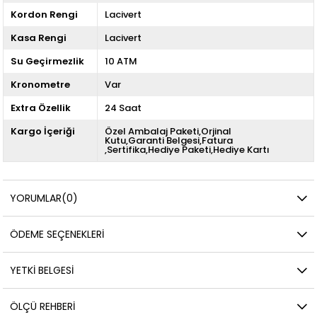
Kordon Rengi
Lacivert
Kasa Rengi
Lacivert
Su Geçirmezlik
10 ATM
Kronometre
Var
Extra Özellik
24 Saat
Kargo İçeriği
Özel Ambalaj Paketi,Orjinal
Kutu,Garanti Belgesi,Fatura
,Sertifika,Hediye Paketi,Hediye Kartı
YORUMLAR
(0)
ÖDEME SEÇENEKLERI
YETKİ BELGESİ
ÖLÇÜ REHBERI