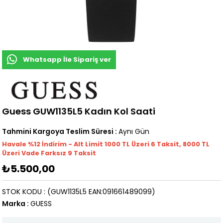
Whatsapp İle Sipariş ver
Guess GUW1135L5 Kadın Kol Saati
Tahmini Kargoya Teslim Süresi
:
Aynı Gün
Havale %12 İndirim - Alt Limit 1000
TL
Üzeri 6 Taksit, 8000 TL
Üzeri Vade Farksız 9 Taksit
₺5.500,00
STOK KODU
(GUW1135L5 EAN:091661489099)
Marka
:
GUESS