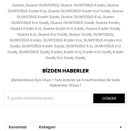
Guess
Guess GUW1135L5
Guess GUW1135L5 Kadın
Guess
,
,
,
GUW1135L5 Kadın Kol
Guess GUW1135L5 Kadın Kol Saati
Guess
,
,
GUW1135L5 Kadın Saati
Guess GUW1135L5 Kol
Guess
,
,
GUW1135L5 Kol Saati
Guess GUW1135L5 Saati
Guess Kadın
,
,
,
Guess Kadın Kol
Guess Kadın Kol Saati
Guess Kadın Saati
,
,
,
Guess Kol
Guess Kol Saati
Guess Saati
GUW1135L5
,
,
,
,
GUW1135L5 Kadın
GUW1135L5 Kadın Kol
GUW1135L5 Kadın Kol
,
,
Saati
GUW1135L5 Kadın Saati
GUW1135L5 Kol
GUW1135L5 Kol
,
,
,
Saati
GUW1135L5 Saati
Kadın
Kadın Kol
Kadın Kol Saati
Kadın
,
,
,
,
,
Saati
Kol Saati
Saati
,
,
,
BIZDEN HABERLER
Bültenimize Üye Olun ! Tüm İndirim ve Fırsatlardan İlk Sizin
Haberiniz Olsun !
GÖNDER
Kurumsal Kategori