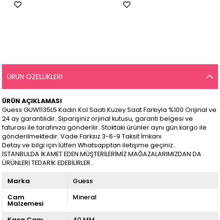
ÜRÜN ÖZELLIKLERI
ÜRÜN AÇIKLAMASI
Guess GUW1135L5 Kadın Kol Saati Kuzey Saat Farkıyla %100 Orijinal ve
24 ay garantilidir. Siparişiniz orjinal kutusu, garanti belgesi ve
faturası ile tarafınıza gönderilir. Stoktaki ürünler aynı gün kargo ile
gönderilmektedir. Vade Farksız 3-6-9 Taksit İmkanı
Detay ve bilgi için lütfen Whatsapptan iletişime geçiniz..
İSTANBULDA İKAMET EDEN MÜŞTERİLERİMİZ MAĞAZALARIMIZDAN DA
ÜRÜNLERİ TEDARİK EDEBİLİRLER..
Marka
Guess
Cam
Mineral
Malzemesi
Kasa Çapı
40 MM