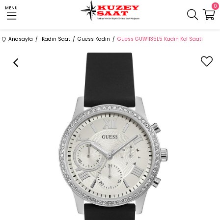
0
MENU
Anasayfa
Kadın Saat
Guess Kadın
Guess GUW1135L5 Kadın Kol Saati