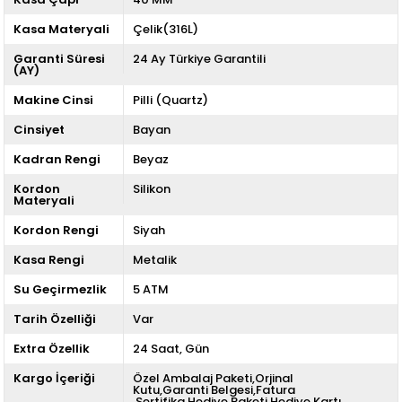
Kasa Materyali
Çelik(316L)
Garanti Süresi
24 Ay Türkiye Garantili
(AY)
Makine Cinsi
Pilli (Quartz)
Cinsiyet
Bayan
Kadran Rengi
Beyaz
Kordon
Silikon
Materyali
Kordon Rengi
Siyah
Kasa Rengi
Metalik
Su Geçirmezlik
5 ATM
Tarih Özelliği
Var
Extra Özellik
24 Saat
Gün
Kargo İçeriği
Özel Ambalaj Paketi,Orjinal
Kutu,Garanti Belgesi,Fatura
,Sertifika,Hediye Paketi,Hediye Kartı