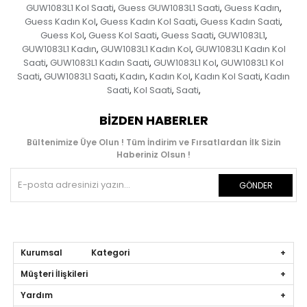
GUW1083L1 Kol Saati
Guess GUW1083L1 Saati
Guess Kadın
,
,
,
Guess Kadın Kol
Guess Kadın Kol Saati
Guess Kadın Saati
,
,
,
Guess Kol
Guess Kol Saati
Guess Saati
GUW1083L1
,
,
,
,
GUW1083L1 Kadın
GUW1083L1 Kadın Kol
GUW1083L1 Kadın Kol
,
,
Saati
GUW1083L1 Kadın Saati
GUW1083L1 Kol
GUW1083L1 Kol
,
,
,
Saati
GUW1083L1 Saati
Kadın
Kadın Kol
Kadın Kol Saati
Kadın
,
,
,
,
,
Saati
Kol Saati
Saati
,
,
,
BIZDEN HABERLER
Bültenimize Üye Olun ! Tüm İndirim ve Fırsatlardan İlk Sizin
Haberiniz Olsun !
GÖNDER
Kurumsal Kategori
Müşteri İlişkileri
Yardım