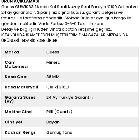
ÜRÜN AÇIKLAMASI
Guess GUW1083L1 Kadın Kol Saati Kuzey Saat Farkıyla %100 Orijinal ve
24 ay garantilidir. Siparişiniz orjinal kutusu, garanti belgesi ve
faturası ile tarafınıza gönderilir. Stoktaki ürünler aynı gün kargo ile
gönderilmektedir. Vade Farksız 3-6-9 Taksit İmkanı
Detay ve bilgi için lütfen Whatsapptan iletişime geçiniz..
İSTANBULDA İKAMET EDEN MÜŞTERİLERİMİZ MAĞAZALARIMIZDAN DA
ÜRÜNLERİ TEDARİK EDEBİLİRLER..
Marka
Guess
Cam
Mineral
Malzemesi
Kasa Çapı
36 MM
Kasa Materyali
Çelik(316L)
Garanti Süresi
24 Ay Türkiye Garantili
(AY)
Makine Cinsi
Pilli (Quartz)
Cinsiyet
Bayan
Kadran Rengi
Gümüş Tonu