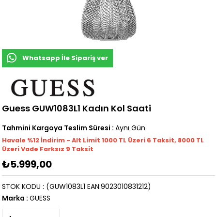
Whatsapp İle Sipariş ver
Guess GUW1083L1 Kadın Kol Saati
Tahmini Kargoya Teslim Süresi
:
Aynı Gün
Havale %12 İndirim - Alt Limit 1000
TL
Üzeri 6 Taksit, 8000 TL
Üzeri Vade Farksız 9 Taksit
₺5.999,00
STOK KODU
(GUW1083L1 EAN:9023010831212)
Marka
:
GUESS