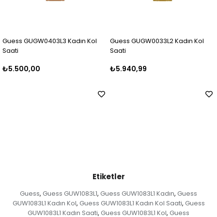
3 Kadın Kol
Guess GUGW0033L2 Kadın Kol
Guess GUGW0403L
Saati
Saati
₺5.940,99
₺6.499,99
Etiketler
Guess
Guess GUW1083L1
Guess GUW1083L1 Kadın
Guess
,
,
,
GUW1083L1 Kadın Kol
Guess GUW1083L1 Kadın Kol Saati
Guess
,
,
GUW1083L1 Kadın Saati
Guess GUW1083L1 Kol
Guess
,
,