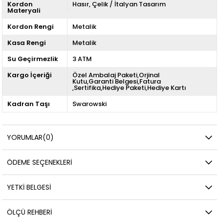
Kordon
Hasır
Çelik / İtalyan Tasarım
Materyali
Kordon Rengi
Metalik
Kasa Rengi
Metalik
Su Geçirmezlik
3 ATM
Kargo İçeriği
Özel Ambalaj Paketi,Orjinal
Kutu,Garanti Belgesi,Fatura
,Sertifika,Hediye Paketi,Hediye Kartı
Kadran Taşı
Swarowski
YORUMLAR
(0)
ÖDEME SEÇENEKLERI
YETKİ BELGESİ
ÖLÇÜ REHBERI