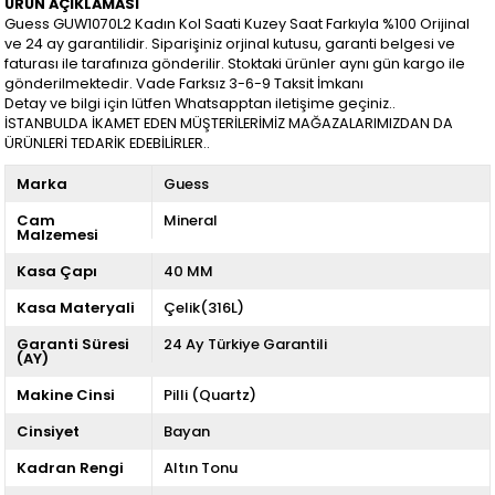
ÜRÜN AÇIKLAMASI
Guess GUW1070L2 Kadın Kol Saati Kuzey Saat Farkıyla %100 Orijinal
ve 24 ay garantilidir. Siparişiniz orjinal kutusu, garanti belgesi ve
faturası ile tarafınıza gönderilir. Stoktaki ürünler aynı gün kargo ile
gönderilmektedir. Vade Farksız 3-6-9 Taksit İmkanı
Detay ve bilgi için lütfen Whatsapptan iletişime geçiniz..
İSTANBULDA İKAMET EDEN MÜŞTERİLERİMİZ MAĞAZALARIMIZDAN DA
ÜRÜNLERİ TEDARİK EDEBİLİRLER..
Marka
Guess
Cam
Mineral
Malzemesi
Kasa Çapı
40 MM
Kasa Materyali
Çelik(316L)
Garanti Süresi
24 Ay Türkiye Garantili
(AY)
Makine Cinsi
Pilli (Quartz)
Cinsiyet
Bayan
Kadran Rengi
Altın Tonu