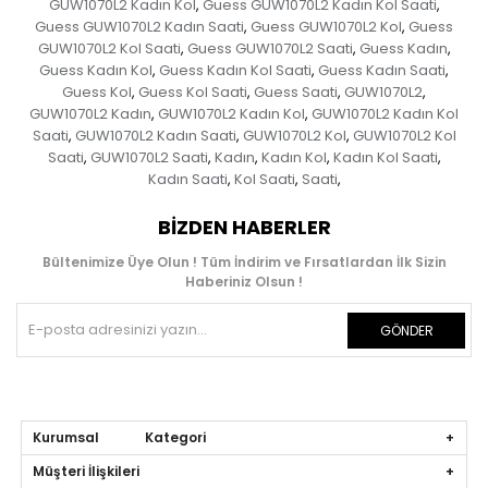
GUW1070L2 Kadın Kol
Guess GUW1070L2 Kadın Kol Saati
,
,
Guess GUW1070L2 Kadın Saati
Guess GUW1070L2 Kol
Guess
,
,
GUW1070L2 Kol Saati
Guess GUW1070L2 Saati
Guess Kadın
,
,
,
Guess Kadın Kol
Guess Kadın Kol Saati
Guess Kadın Saati
,
,
,
Guess Kol
Guess Kol Saati
Guess Saati
GUW1070L2
,
,
,
,
GUW1070L2 Kadın
GUW1070L2 Kadın Kol
GUW1070L2 Kadın Kol
,
,
Saati
GUW1070L2 Kadın Saati
GUW1070L2 Kol
GUW1070L2 Kol
,
,
,
Saati
GUW1070L2 Saati
Kadın
Kadın Kol
Kadın Kol Saati
,
,
,
,
,
Kadın Saati
Kol Saati
Saati
,
,
,
BIZDEN HABERLER
Bültenimize Üye Olun ! Tüm İndirim ve Fırsatlardan İlk Sizin
Haberiniz Olsun !
GÖNDER
Kurumsal Kategori
Müşteri İlişkileri