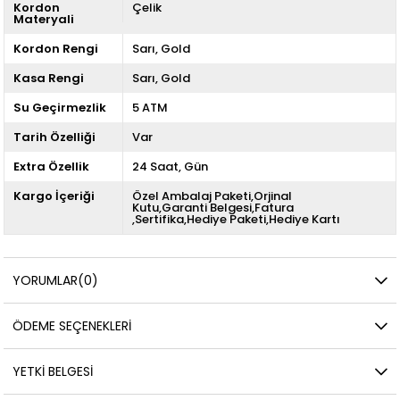
Kordon
Çelik
Materyali
Kordon Rengi
Sarı
Gold
Kasa Rengi
Sarı
Gold
Su Geçirmezlik
5 ATM
Tarih Özelliği
Var
Extra Özellik
24 Saat
Gün
Kargo İçeriği
Özel Ambalaj Paketi,Orjinal
Kutu,Garanti Belgesi,Fatura
,Sertifika,Hediye Paketi,Hediye Kartı
YORUMLAR
(0)
ÖDEME SEÇENEKLERI
YETKİ BELGESİ