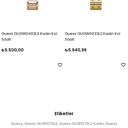
L3 Kadın Kol
Guess GUGW0033L2 Kadın Kol
Guess GUGW0403
Saati
Saati
₺5.940,99
₺6.499,99
Etiketler
Guess
Guess GUW1070L2
Guess GUW1070L2 Kadın
Guess
,
,
,