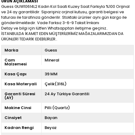
ÜRÜN AÇIKLAMASI
Guess GUW10614L2 Kadın Kol Saati Kuzey Saat Farkıyla %100 Orijinal
ve 24 ay garantilidir. Siparişiniz orjinal kutusu, garanti belgesi ve
faturası ile tarafınıza gönderilir. Stoktaki ürünler aynı gün kargo ile
gönderilmektedir. Vade Farksız 3-6-9 Taksit İmkanı
Detay ve bilgi için lütfen Whatsapptan iletişime geçiniz..
İSTANBULDA İKAMET EDEN MÜŞTERİLERİMİZ MAĞAZALARIMIZDAN DA
ÜRÜNLERİ TEDARİK EDEBİLİRLER..
Marka
Guess
Cam
Mineral
Malzemesi
Kasa Çapı
39 MM
Kasa Materyali
Çelik(316L)
Garanti Süresi
24 Ay Türkiye Garantili
(AY)
Makine Cinsi
Pilli (Quartz)
Cinsiyet
Bayan
Kadran Rengi
Beyaz