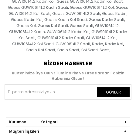
GUW10614L2 Kadın Kol
Guess GUW10614L2 Kadın Kol Saati
,
,
Guess GUW10614L2 Kadın Saati
Guess GUW10614L2 Kol
Guess
,
,
GUW10614L2 Kol Saati
Guess GUW10614L2 Saati
Guess Kadın
,
,
,
Guess Kadın Kol
Guess Kadın Kol Saati
Guess Kadın Saati
,
,
,
Guess Kol
Guess Kol Saati
Guess Saati
GUW10614L2
,
,
,
,
GUW10614L2 Kadın
GUW10614L2 Kadın Kol
GUW10614L2 Kadın
,
,
Kol Saati
GUW10614L2 Kadın Saati
GUW10614L2 Kol
,
,
,
GUW10614L2 Kol Saati
GUW10614L2 Saati
Kadın
Kadın Kol
,
,
,
,
Kadın Kol Saati
Kadın Saati
Kol Saati
Saati
,
,
,
,
BIZDEN HABERLER
Bültenimize Üye Olun ! Tüm İndirim ve Fırsatlardan İlk Sizin
Haberiniz Olsun !
GÖNDER
Kurumsal Kategori
Müşteri İlişkileri