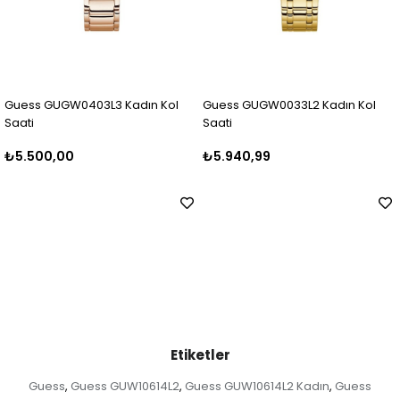
Kadın Kol
Guess GUGW0033L2 Kadın Kol
Guess GUGW0403L2 K
Saati
Saati
₺5.940,99
₺6.499,99
Etiketler
Guess
Guess GUW10614L2
Guess GUW10614L2 Kadın
Guess
,
,
,