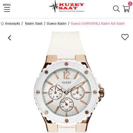
0
MENU
Anasayfa
Kadın Saat
Guess Kadın
Guess GUW10614L2 Kadın Kol Saati