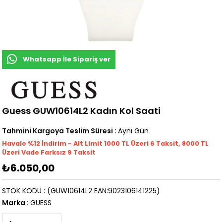
Whatsapp İle Sipariş ver
Guess GUW10614L2 Kadın Kol Saati
Tahmini Kargoya Teslim Süresi
:
Aynı Gün
Havale %12 İndirim - Alt Limit 1000
TL
Üzeri 6 Taksit, 8000 TL
Üzeri Vade Farksız 9 Taksit
₺6.050,00
STOK KODU
(GUW10614L2 EAN:9023106141225)
Marka
:
GUESS