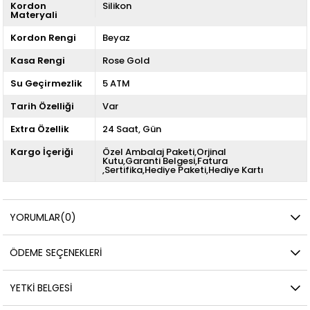
Kordon
Silikon
Materyali
Kordon Rengi
Beyaz
Kasa Rengi
Rose Gold
Su Geçirmezlik
5 ATM
Tarih Özelliği
Var
Extra Özellik
24 Saat
Gün
Kargo İçeriği
Özel Ambalaj Paketi,Orjinal
Kutu,Garanti Belgesi,Fatura
,Sertifika,Hediye Paketi,Hediye Kartı
YORUMLAR
(0)
ÖDEME SEÇENEKLERI
YETKİ BELGESİ