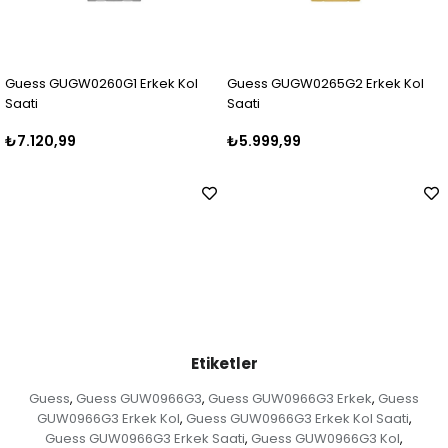
 GUGW0260G1 Erkek Kol
Guess GUGW0265G2 Erkek Kol
Guess 
Saati
Saati
0,99
₺5.999,99
₺5.25
Etiketler
Guess
Guess GUW0966G3
Guess GUW0966G3 Erkek
Guess
,
,
,
GUW0966G3 Erkek Kol
Guess GUW0966G3 Erkek Kol Saati
,
,
Guess GUW0966G3 Erkek Saati
Guess GUW0966G3 Kol
,
,