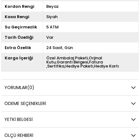
Kordon Rengi
Beyaz
Kasa Rengi
Siyah
Su Geçirmezlik
5 ATM
Tarih Özelliği
Var
Extra Özellik
24 Saat
Gün
Kargo İçeriği
Özel Ambalaj Paketi,Orjinal
Kutu,Garanti Belgesi,Fatura
,Sertifika,Hediye Paketi,Hediye Kartı
YORUMLAR
(0)
ÖDEME SEÇENEKLERI
YETKİ BELGESİ
ÖLÇÜ REHBERI