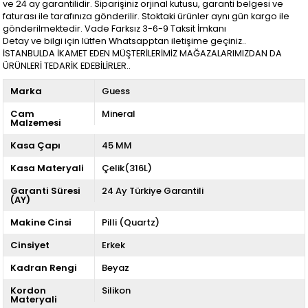
ve 24 ay garantilidir. Siparişiniz orjinal kutusu, garanti belgesi ve
faturası ile tarafınıza gönderilir. Stoktaki ürünler aynı gün kargo ile
gönderilmektedir. Vade Farksız 3-6-9 Taksit İmkanı
Detay ve bilgi için lütfen Whatsapptan iletişime geçiniz..
İSTANBULDA İKAMET EDEN MÜŞTERİLERİMİZ MAĞAZALARIMIZDAN DA
ÜRÜNLERİ TEDARİK EDEBİLİRLER..
Marka
Guess
Cam
Mineral
Malzemesi
Kasa Çapı
45 MM
Kasa Materyali
Çelik(316L)
Garanti Süresi
24 Ay Türkiye Garantili
(AY)
Makine Cinsi
Pilli (Quartz)
Cinsiyet
Erkek
Kadran Rengi
Beyaz
Kordon
Silikon
Materyali