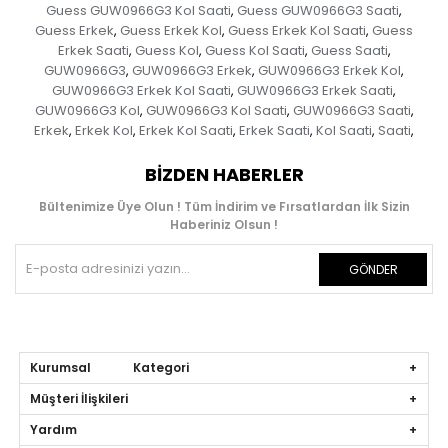
Guess GUW0966G3 Kol Saati
Guess GUW0966G3 Saati
,
,
Guess Erkek
Guess Erkek Kol
Guess Erkek Kol Saati
Guess
,
,
,
Erkek Saati
Guess Kol
Guess Kol Saati
Guess Saati
,
,
,
,
GUW0966G3
GUW0966G3 Erkek
GUW0966G3 Erkek Kol
,
,
,
GUW0966G3 Erkek Kol Saati
GUW0966G3 Erkek Saati
,
,
GUW0966G3 Kol
GUW0966G3 Kol Saati
GUW0966G3 Saati
,
,
,
Erkek
Erkek Kol
Erkek Kol Saati
Erkek Saati
Kol Saati
Saati
,
,
,
,
,
,
BIZDEN HABERLER
Bültenimize Üye Olun ! Tüm İndirim ve Fırsatlardan İlk Sizin
Haberiniz Olsun !
GÖNDER
Kurumsal Kategori
Müşteri İlişkileri
Yardım