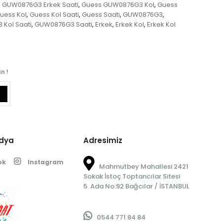
 GUW0876G3 Erkek Saati
Guess GUW0876G3 Kol
Guess
,
,
uess Kol
Guess Kol Saati
Guess Saati
GUW0876G3
,
,
,
,
Kol Saati
GUW0876G3 Saati
Erkek
Erkek Kol
Erkek Kol
,
,
,
,
n !
edya
Adresimiz
ok
Instagram
Mahmutbey Mahallesi 2421
Sokak İstoç Toptancılar Sitesi
5. Ada No:92 Bağcılar / İSTANBUL
0544 771 84 84