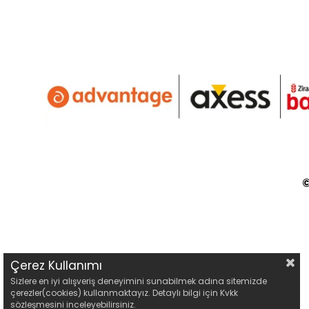
©
Çerez Kullanımı
Sizlere en iyi alışveriş deneyimini sunabilmek adına sitemizde
çerezler(cookies) kullanmaktayız. Detaylı bilgi için Kvkk
sözleşmesini inceleyebilirsiniz.