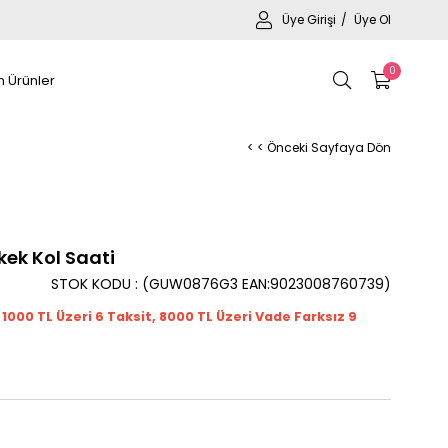
Üye Girişi
Üye Ol
0
 Ürünler
< < Önceki Sayfaya Dön
ek Kol Saati
STOK KODU
(GUW0876G3 EAN:9023008760739)
t 1000
TL
Üzeri 6 Taksit, 8000 TL Üzeri Vade Farksız 9