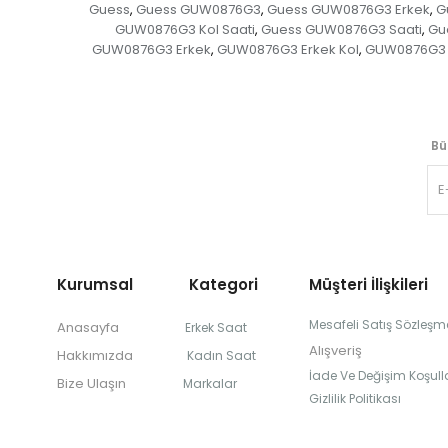
Guess
Guess GUW0876G3
Guess GUW0876G3 Erkek
G
,
,
,
GUW0876G3 Kol Saati
Guess GUW0876G3 Saati
Gu
,
,
GUW0876G3 Erkek
GUW0876G3 Erkek Kol
GUW0876G3 E
,
,
Bü
Kurumsal Kategori
Müşteri İlişkileri
Mesafeli Satış Sözleşm
Anasayfa
Erkek Saat
Alışveriş
Hakkımızda
Kadın Saat
İade Ve Değişim Koşulla
Bize Ulaşın
Markalar
Gizlilik Politikası