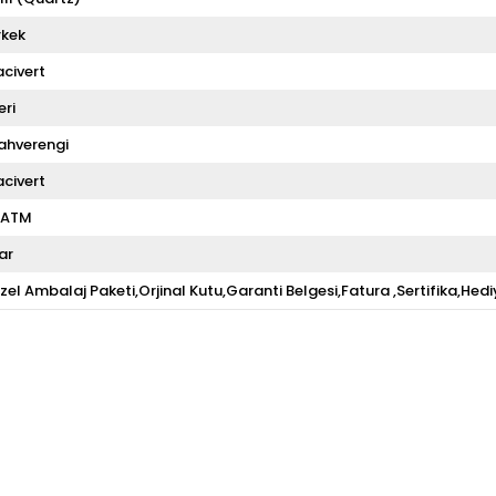
rkek
acivert
eri
ahverengi
acivert
 ATM
ar
zel Ambalaj Paketi,Orjinal Kutu,Garanti Belgesi,Fatura ,Sertifika,Hedi