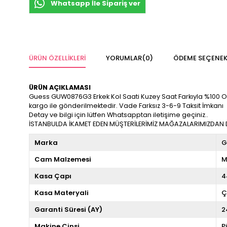
Whatsapp İle Sipariş ver
ÜRÜN ÖZELLIKLERI
YORUMLAR
(0)
ÖDEME SEÇENEK
ÜRÜN AÇIKLAMASI
Guess GUW0876G3 Erkek Kol Saati Kuzey Saat Farkıyla %100 Orijina
kargo ile gönderilmektedir. Vade Farksız 3-6-9 Taksit İmkanı
Detay ve bilgi için lütfen Whatsapptan iletişime geçiniz..
İSTANBULDA İKAMET EDEN MÜŞTERİLERİMİZ MAĞAZALARIMIZDAN DA
Marka
G
Cam Malzemesi
M
Kasa Çapı
4
Kasa Materyali
Ç
Garanti Süresi (AY)
2
Makine Cinsi
P