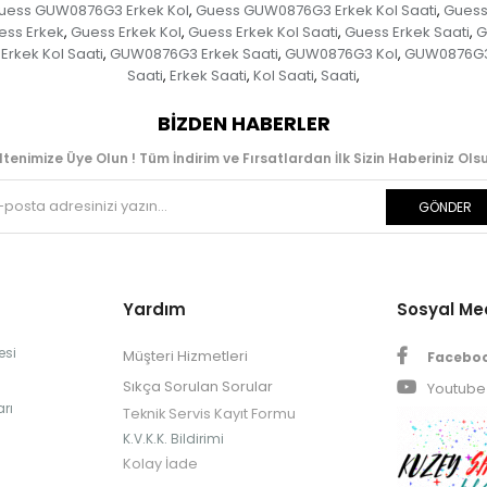
uess GUW0876G3 Erkek Kol
Guess GUW0876G3 Erkek Kol Saati
Guess
,
,
ess Erkek
Guess Erkek Kol
Guess Erkek Kol Saati
Guess Erkek Saati
G
,
,
,
,
rkek Kol Saati
GUW0876G3 Erkek Saati
GUW0876G3 Kol
GUW0876G3 
,
,
,
Saati
Erkek Saati
Kol Saati
Saati
,
,
,
,
BIZDEN HABERLER
ltenimize Üye Olun ! Tüm İndirim ve Fırsatlardan İlk Sizin Haberiniz Olsu
GÖNDER
Yardım
Sosyal M
esi
Müşteri Hizmetleri
Facebo
Sıkça Sorulan Sorular
Youtube
rı
Teknik Servis Kayıt Formu
K.V.K.K. Bildirimi
Kolay İade