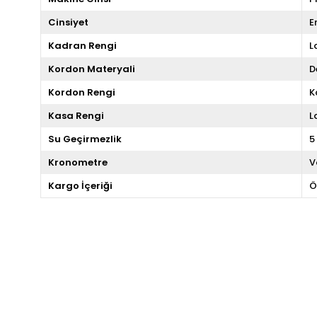
Cinsiyet
E
Kadran Rengi
L
Kordon Materyali
D
Kordon Rengi
K
Kasa Rengi
L
Su Geçirmezlik
5
Kronometre
V
Kargo İçeriği
Ö