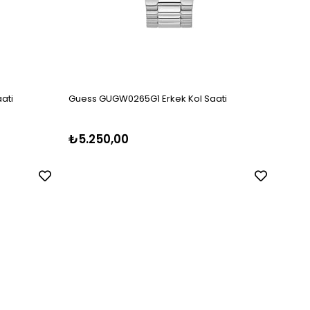
ati
Guess GUGW0265G1 Erkek Kol Saati
Guess
₺5.250,00
₺5.