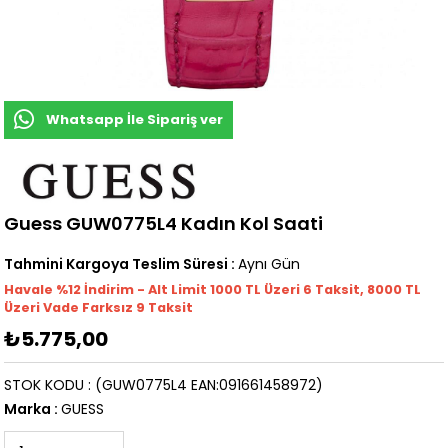
Whatsapp İle Sipariş ver
Guess GUW0775L4 Kadın Kol Saati
Tahmini Kargoya Teslim Süresi
:
Aynı Gün
Havale %12 İndirim - Alt Limit 1000
TL
Üzeri 6 Taksit, 8000 TL
Üzeri Vade Farksız 9 Taksit
₺5.775,00
STOK KODU
(GUW0775L4 EAN:091661458972)
Marka
:
GUESS