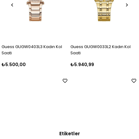
 Kadın Kol
Guess GUGW0033L2 Kadın Kol
Guess GUGW0403L2
Saati
Saati
₺5.940,99
₺6.499,99
Etiketler