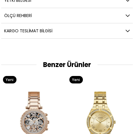
YETKİ BELGESİ
ÖLÇÜ REHBERI
KARGO TESLIMAT BILGISI
Benzer Ürünler
Yeni
Yeni
Ürün
Ürün