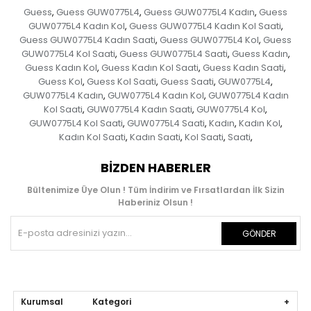
Guess
Guess GUW0775L4
Guess GUW0775L4 Kadın
Guess
,
,
,
GUW0775L4 Kadın Kol
Guess GUW0775L4 Kadın Kol Saati
,
,
Guess GUW0775L4 Kadın Saati
Guess GUW0775L4 Kol
Guess
,
,
GUW0775L4 Kol Saati
Guess GUW0775L4 Saati
Guess Kadın
,
,
,
Guess Kadın Kol
Guess Kadın Kol Saati
Guess Kadın Saati
,
,
,
Guess Kol
Guess Kol Saati
Guess Saati
GUW0775L4
,
,
,
,
GUW0775L4 Kadın
GUW0775L4 Kadın Kol
GUW0775L4 Kadın
,
,
Kol Saati
GUW0775L4 Kadın Saati
GUW0775L4 Kol
,
,
,
GUW0775L4 Kol Saati
GUW0775L4 Saati
Kadın
Kadın Kol
,
,
,
,
Kadın Kol Saati
Kadın Saati
Kol Saati
Saati
,
,
,
,
BIZDEN HABERLER
Bültenimize Üye Olun ! Tüm İndirim ve Fırsatlardan İlk Sizin
Haberiniz Olsun !
GÖNDER
Kurumsal Kategori