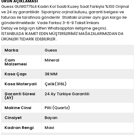
ÜRÜN AÇIKLAMASI
Guess GUW0775L4 Kadın Kol Saati Kuzey Saat Farkıyla %100 Orijinal
ve 24 ay garantilidir. Siparişiniz orjinal kutusu, garanti belgesi ve
faturası ile tarafınıza gönderilir. Stoktaki ürünler aynı gün kargo ile
gönderilmektedir. Vade Farksız 3-6-9 Taksit İmkanı
Detay ve bilgi için lütfen Whatsapptan iletişime geçiniz..
İSTANBULDA İKAMET EDEN MÜŞTERİLERİMİZ MAĞAZALARIMIZDAN DA
ÜRÜNLERİ TEDARİK EDEBİLİRLER..
Marka
Guess
Cam
Mineral
Malzemesi
Kasa Çapı
38 MM
Kasa Materyali
Çelik(316L)
Garanti Süresi
24 Ay Türkiye Garantili
(AY)
Makine Cinsi
Pilli (Quartz)
Cinsiyet
Bayan
Kadran Rengi
Mavi