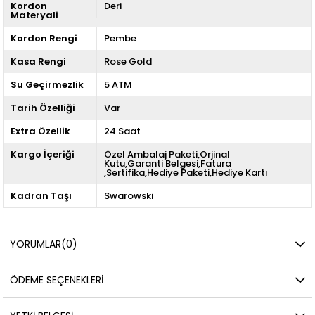
Kordon
Deri
Materyali
Kordon Rengi
Pembe
Kasa Rengi
Rose Gold
Su Geçirmezlik
5 ATM
Tarih Özelliği
Var
Extra Özellik
24 Saat
Kargo İçeriği
Özel Ambalaj Paketi,Orjinal
Kutu,Garanti Belgesi,Fatura
,Sertifika,Hediye Paketi,Hediye Kartı
Kadran Taşı
Swarowski
YORUMLAR
(0)
ÖDEME SEÇENEKLERI