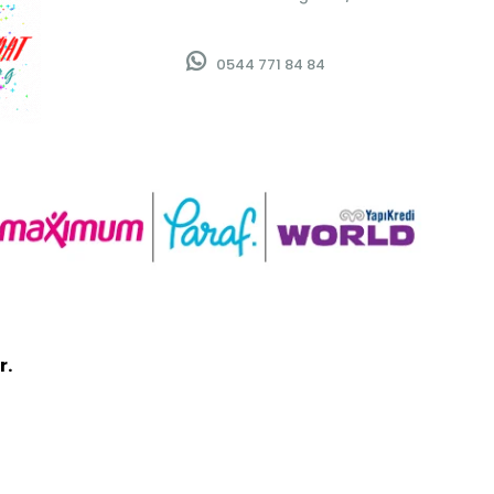
0544 771 84 84
r.