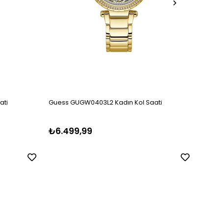
ati
Guess GUGW0403L2 Kadın Kol Saati
Guess
₺6.499,99
₺5.1