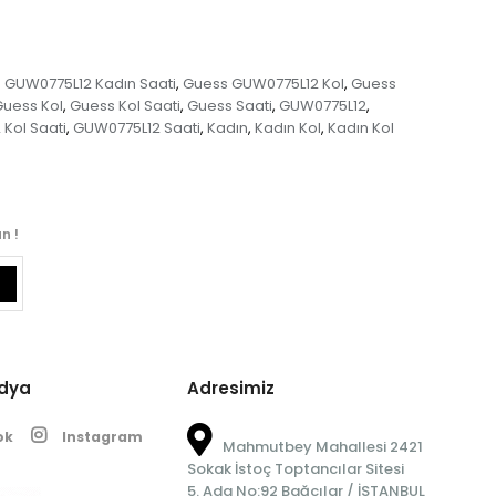
 GUW0775L12 Kadın Saati
Guess GUW0775L12 Kol
Guess
,
,
Guess Kol
Guess Kol Saati
Guess Saati
GUW0775L12
,
,
,
,
Kol Saati
GUW0775L12 Saati
Kadın
Kadın Kol
Kadın Kol
,
,
,
,
n !
edya
Adresimiz
ok
Instagram
Mahmutbey Mahallesi 2421
Sokak İstoç Toptancılar Sitesi
5. Ada No:92 Bağcılar / İSTANBUL