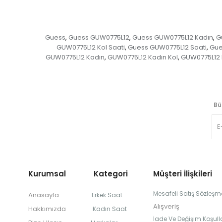
Guess
Guess GUW0775L12
Guess GUW0775L12 Kadın
G
,
,
,
GUW0775L12 Kol Saati
Guess GUW0775L12 Saati
Gue
,
,
GUW0775L12 Kadın
GUW0775L12 Kadın Kol
GUW0775L12 K
,
,
Bü
Kurumsal Kategori
Müşteri İlişkileri
Mesafeli Satış Sözleşm
Anasayfa
Erkek Saat
Alışveriş
Hakkımızda
Kadın Saat
İade Ve Değişim Koşulla