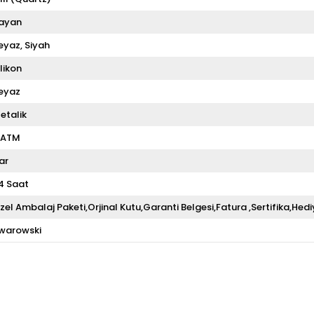
ayan
eyaz
Siyah
ilikon
eyaz
etalik
 ATM
ar
4 Saat
zel Ambalaj Paketi,Orjinal Kutu,Garanti Belgesi,Fatura ,Sertifika,Hedi
warowski