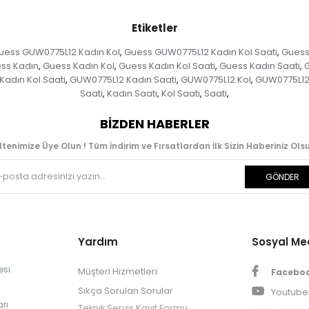
Etiketler
uess GUW0775L12 Kadın Kol
Guess GUW0775L12 Kadın Kol Saati
Guess
,
,
ss Kadın
Guess Kadın Kol
Guess Kadın Kol Saati
Guess Kadın Saati
,
,
,
,
adın Kol Saati
GUW0775L12 Kadın Saati
GUW0775L12 Kol
GUW0775L12 
,
,
,
Saati
Kadın Saati
Kol Saati
Saati
,
,
,
,
BIZDEN HABERLER
ltenimize Üye Olun ! Tüm İndirim ve Fırsatlardan İlk Sizin Haberiniz Olsu
GÖNDER
Yardım
Sosyal M
esi
Müşteri Hizmetleri
Facebo
Sıkça Sorulan Sorular
Youtube
rı
Teknik Servis Kayıt Formu