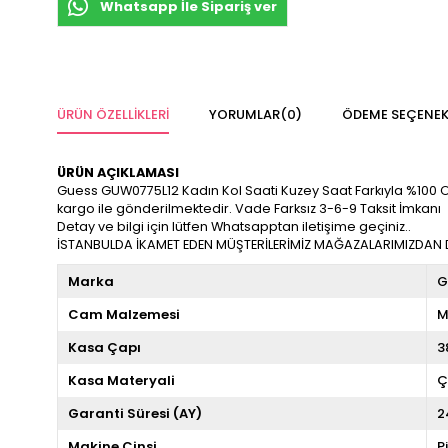
Whatsapp İle Sipariş ver
ÜRÜN ÖZELLIKLERI
YORUMLAR
(0)
ÖDEME SEÇENEK
ÜRÜN AÇIKLAMASI
Guess GUW0775L12 Kadın Kol Saati Kuzey Saat Farkıyla %100 Orijin
kargo ile gönderilmektedir. Vade Farksız 3-6-9 Taksit İmkanı
Detay ve bilgi için lütfen Whatsapptan iletişime geçiniz..
İSTANBULDA İKAMET EDEN MÜŞTERİLERİMİZ MAĞAZALARIMIZDAN DA
Marka
G
Cam Malzemesi
M
Kasa Çapı
3
Kasa Materyali
Ç
Garanti Süresi (AY)
2
Makine Cinsi
P