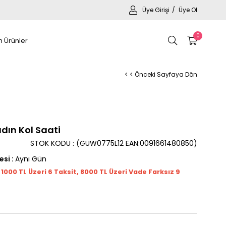
Üye Girişi
Üye Ol
0
 Ürünler
< < Önceki Sayfaya Dön
ın Kol Saati
STOK KODU
(GUW0775L12 EAN:0091661480850)
esi
:
Aynı Gün
t 1000
TL
Üzeri 6 Taksit, 8000 TL Üzeri Vade Farksız 9