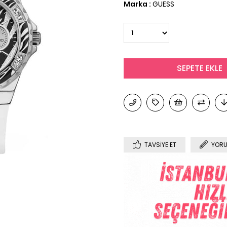
Marka
:
GUESS
TAVSIYE ET
YORU