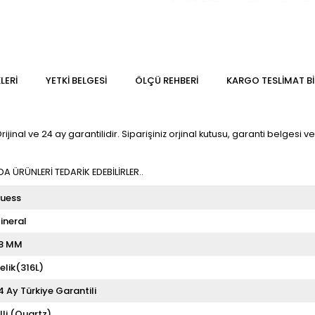
LERI
YETKİ BELGESİ
ÖLÇÜ REHBERI
KARGO TESLIMAT BI
al ve 24 ay garantilidir. Siparişiniz orjinal kutusu, garanti belgesi ve f
 ÜRÜNLERİ TEDARİK EDEBİLİRLER..
uess
ineral
8 MM
elik(316L)
4 Ay Türkiye Garantili
illi (Quartz)