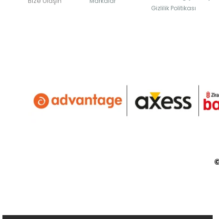
Bize Ulaşın
Markalar
Gizlilik Politikası
©