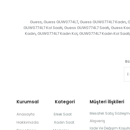
Guess
Guess GUW0774L7
Guess GUW0774L7 Kadın
G
,
,
,
GUW0774L7 Kol Saati
Guess GUW0774L7 Saati
Guess Ka
,
,
Kadın
GUW0774L7 Kadın Kol
GUW0774L7 Kadın Kol Saati
,
,
Bü
Kurumsal Kategori
Müşteri İlişkileri
Mesafeli Satış Sözleşm
Anasayfa
Erkek Saat
Alışveriş
Hakkımızda
Kadın Saat
İade Ve Değişim Koşulla