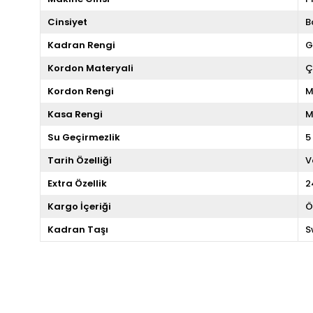
Cinsiyet
B
Kadran Rengi
G
Kordon Materyali
Ç
Kordon Rengi
M
Kasa Rengi
M
Su Geçirmezlik
5
Tarih Özelliği
V
Extra Özellik
2
Kargo İçeriği
Ö
Kadran Taşı
S