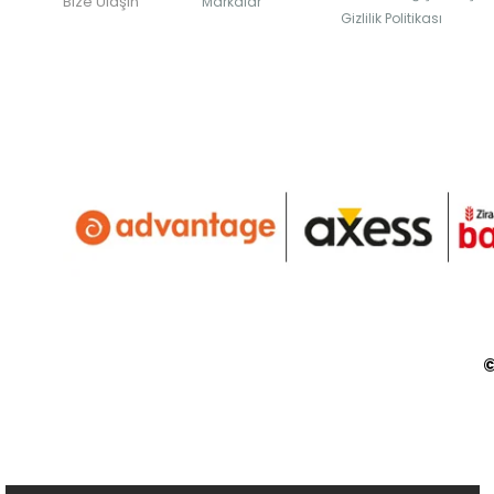
Bize Ulaşın
Markalar
Gizlilik Politikası
©