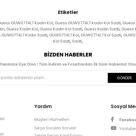
Etiketler
uess GUW0774L7 Kadın Kol
Guess GUW0774L7 Kadın Kol Saati
Guess 
,
,
dın
Guess Kadın Kol
Guess Kadın Kol Saati
Guess Kadın Saati
Guess 
,
,
,
,
GUW0774L7 Kadın Saati
GUW0774L7 Kol
GUW0774L7 Kol Saati
GUW07
,
,
,
,
Kol Saati
Saati
,
,
BIZDEN HABERLER
ltenimize Üye Olun ! Tüm İndirim ve Fırsatlardan İlk Sizin Haberiniz Olsu
GÖNDER
Yardım
Sosyal M
esi
Müşteri Hizmetleri
Facebo
Sıkça Sorulan Sorular
Youtube
rı
Teknik Servis Kayıt Formu