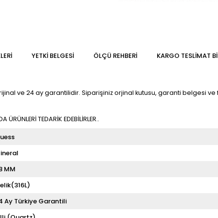
LERI
YETKİ BELGESİ
ÖLÇÜ REHBERI
KARGO TESLIMAT BI
l ve 24 ay garantilidir. Siparişiniz orjinal kutusu, garanti belgesi ve fa
 ÜRÜNLERİ TEDARİK EDEBİLİRLER..
uess
ineral
8 MM
elik(316L)
4 Ay Türkiye Garantili
illi (Quartz)