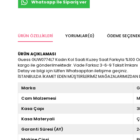
Whatsapp İle Sipariş ver
ÜRÜN ÖZELLIKLERI
YORUMLAR
(0)
ÖDEME SEÇENEK
ÜRÜN AÇIKLAMASI
Guess GUW0774L7 Kadın Kol Saati Kuzey Saat Farkıyla %100 Orijina
kargo ile gönderilmektedir. Vade Farksız 3-6-9 Taksit İmkanı
Detay ve bilgi için lütfen Whatsapptan iletişime geçiniz..
İSTANBULDA İKAMET EDEN MÜŞTERİLERİMİZ MAĞAZALARIMIZDAN DA
Marka
G
Cam Malzemesi
M
Kasa Çapı
3
Kasa Materyali
Ç
Garanti Süresi (AY)
2
Makine Cinsi
P