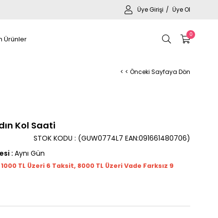
Üye Girişi
Üye Ol
0
 Ürünler
< < Önceki Sayfaya Dön
ın Kol Saati
STOK KODU
(GUW0774L7 EAN:091661480706)
esi
:
Aynı Gün
t 1000
TL
Üzeri 6 Taksit, 8000 TL Üzeri Vade Farksız 9