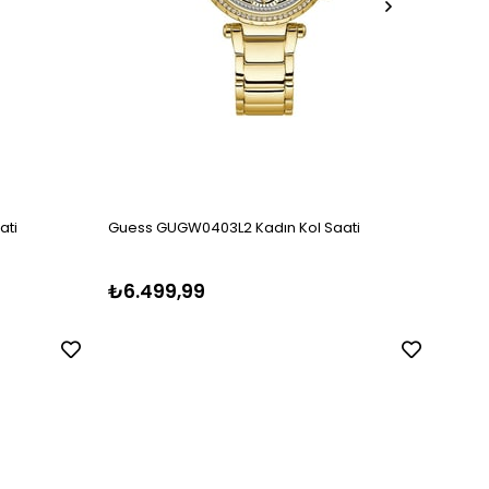
ati
Guess GUGW0403L2 Kadın Kol Saati
Guess
₺6.499,99
₺5.1