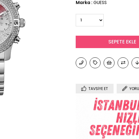
Marka
:
GUESS
TAVSIYE ET
YORU