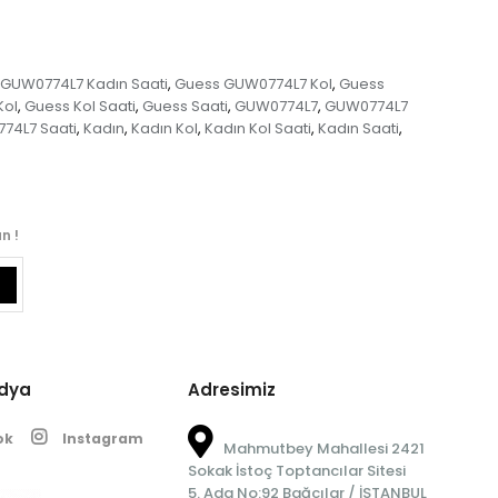
GUW0774L7 Kadın Saati
Guess GUW0774L7 Kol
Guess
,
,
Kol
Guess Kol Saati
Guess Saati
GUW0774L7
GUW0774L7
,
,
,
,
74L7 Saati
Kadın
Kadın Kol
Kadın Kol Saati
Kadın Saati
,
,
,
,
,
n !
edya
Adresimiz
ok
Instagram
Mahmutbey Mahallesi 2421
Sokak İstoç Toptancılar Sitesi
5. Ada No:92 Bağcılar / İSTANBUL