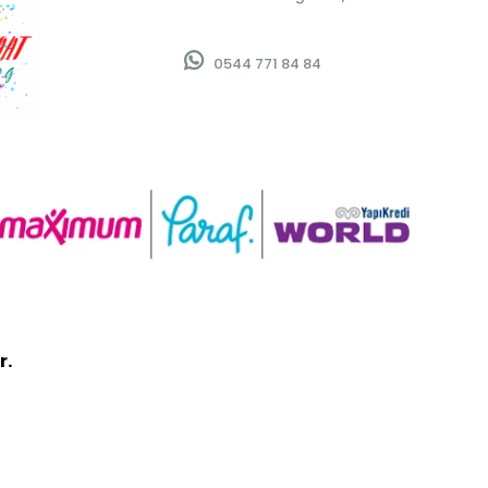
0544 771 84 84
r.