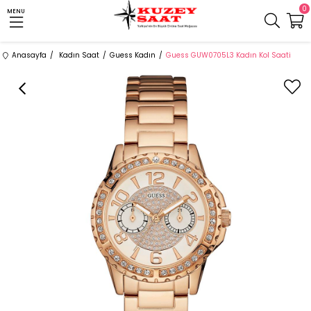
0
MENU
Anasayfa
Kadın Saat
Guess Kadın
Guess GUW0705L3 Kadın Kol Saati