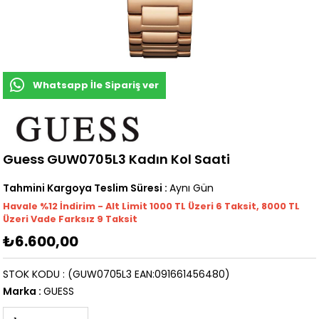
Whatsapp İle Sipariş ver
Guess GUW0705L3 Kadın Kol Saati
Tahmini Kargoya Teslim Süresi
:
Aynı Gün
Havale %12 İndirim - Alt Limit 1000
TL
Üzeri 6 Taksit, 8000 TL
Üzeri Vade Farksız 9 Taksit
₺6.600,00
STOK KODU
(GUW0705L3 EAN:091661456480)
Marka
:
GUESS