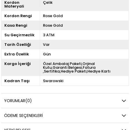
Kordon
Çelik
Materyali
Kordon Rengi
Rose Gold
Kasa Rengi
Rose Gold
Su Geçirmezlik
3 ATM
Tarih Özelliği
Var
Extra Özellik
Gün
Kargo İçeriği
Özel Ambalaj Paketi,Orjinal
Kutu,Garanti Belgesi,Fatura
,Sertifika,Hediye Paketi,Hediye Kartı
Kadran Taşı
Swarowski
YORUMLAR
(0)
ÖDEME SEÇENEKLERI