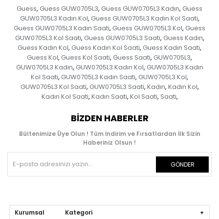
Guess
Guess GUW0705L3
Guess GUW0705L3 Kadın
Guess
,
,
,
GUW0705L3 Kadın Kol
Guess GUW0705L3 Kadın Kol Saati
,
,
Guess GUW0705L3 Kadın Saati
Guess GUW0705L3 Kol
Guess
,
,
GUW0705L3 Kol Saati
Guess GUW0705L3 Saati
Guess Kadın
,
,
,
Guess Kadın Kol
Guess Kadın Kol Saati
Guess Kadın Saati
,
,
,
Guess Kol
Guess Kol Saati
Guess Saati
GUW0705L3
,
,
,
,
GUW0705L3 Kadın
GUW0705L3 Kadın Kol
GUW0705L3 Kadın
,
,
Kol Saati
GUW0705L3 Kadın Saati
GUW0705L3 Kol
,
,
,
GUW0705L3 Kol Saati
GUW0705L3 Saati
Kadın
Kadın Kol
,
,
,
,
Kadın Kol Saati
Kadın Saati
Kol Saati
Saati
,
,
,
,
BIZDEN HABERLER
Bültenimize Üye Olun ! Tüm İndirim ve Fırsatlardan İlk Sizin
Haberiniz Olsun !
GÖNDER
Kurumsal Kategori