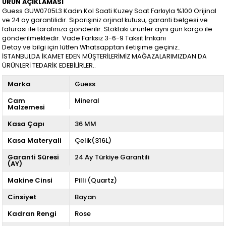
ÜRÜN AÇIKLAMASI
Guess GUW0705L3 Kadın Kol Saati Kuzey Saat Farkıyla %100 Orijinal
ve 24 ay garantilidir. Siparişiniz orjinal kutusu, garanti belgesi ve
faturası ile tarafınıza gönderilir. Stoktaki ürünler aynı gün kargo ile
gönderilmektedir. Vade Farksız 3-6-9 Taksit İmkanı
Detay ve bilgi için lütfen Whatsapptan iletişime geçiniz..
İSTANBULDA İKAMET EDEN MÜŞTERİLERİMİZ MAĞAZALARIMIZDAN DA
ÜRÜNLERİ TEDARİK EDEBİLİRLER..
Marka
Guess
Cam
Mineral
Malzemesi
Kasa Çapı
36 MM
Kasa Materyali
Çelik(316L)
Garanti Süresi
24 Ay Türkiye Garantili
(AY)
Makine Cinsi
Pilli (Quartz)
Cinsiyet
Bayan
Kadran Rengi
Rose