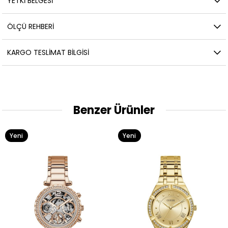
YETKİ BELGESİ
ÖLÇÜ REHBERI
KARGO TESLIMAT BILGISI
Benzer Ürünler
Yeni
Yeni
Ürün
Ürün