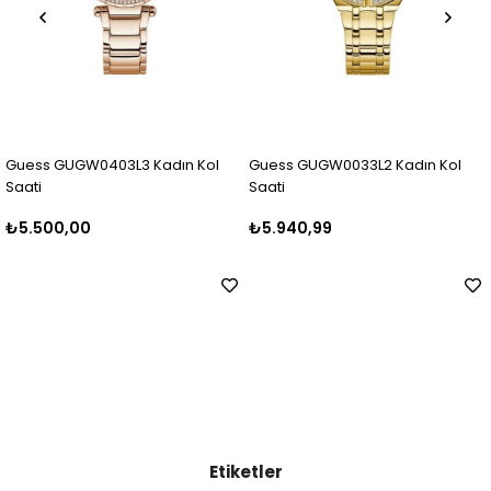
03L3 Kadın Kol
Guess GUGW0033L2 Kadın Kol
Guess GUGW040
Saati
Saati
₺5.940,99
₺6.499,99
Etiketler