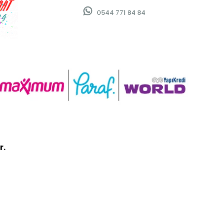
0544 771 84 84
r.