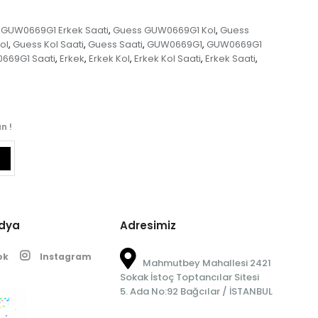
 GUW0669G1 Erkek Saati
Guess GUW0669G1 Kol
Guess
,
,
ol
Guess Kol Saati
Guess Saati
GUW0669G1
GUW0669G1
,
,
,
,
669G1 Saati
Erkek
Erkek Kol
Erkek Kol Saati
Erkek Saati
,
,
,
,
,
n !
edya
Adresimiz
ok
Instagram
Mahmutbey Mahallesi 2421
Sokak İstoç Toptancılar Sitesi
5. Ada No:92 Bağcılar / İSTANBUL