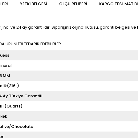
LERI
YETKİ BELGESİ
ÖLÇÜ REHBERI
KARGO TESLIMAT BI
l ve 24 ay garantilidir. Siparişiniz orjinal kutusu, garanti belgesi ve fa
 ÜRÜNLERİ TEDARİK EDEBİLİRLER..
uess
ineral
5 MM
elik(316L)
4 Ay Türkiye Garantili
illi (Quartz)
rkek
ahve/Chocolate
eri