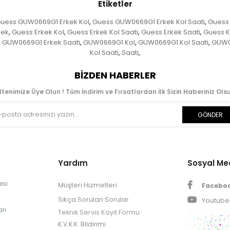
Etiketler
uess GUW0669G1 Erkek Kol
Guess GUW0669G1 Erkek Kol Saati
Guess
,
,
kek
Guess Erkek Kol
Guess Erkek Kol Saati
Guess Erkek Saati
Guess K
,
,
,
,
GUW0669G1 Erkek Saati
GUW0669G1 Kol
GUW0669G1 Kol Saati
GUW0
,
,
,
,
Kol Saati
Saati
,
,
BIZDEN HABERLER
ltenimize Üye Olun ! Tüm İndirim ve Fırsatlardan İlk Sizin Haberiniz Olsu
GÖNDER
Yardım
Sosyal M
esi
Müşteri Hizmetleri
Facebo
Sıkça Sorulan Sorular
Youtube
rı
Teknik Servis Kayıt Formu
K.V.K.K. Bildirimi