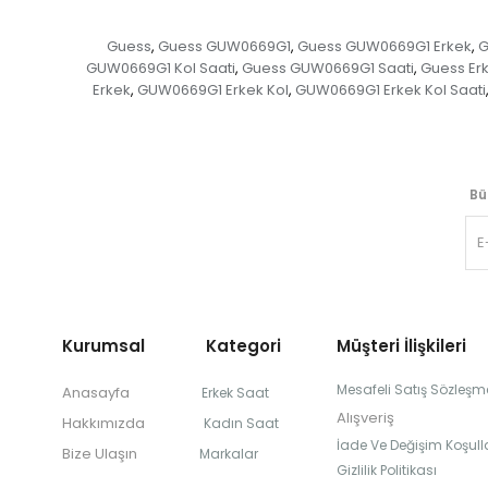
Guess
Guess GUW0669G1
Guess GUW0669G1 Erkek
G
,
,
,
GUW0669G1 Kol Saati
Guess GUW0669G1 Saati
Guess Er
,
,
Erkek
GUW0669G1 Erkek Kol
GUW0669G1 Erkek Kol Saati
,
,
Bü
Kurumsal Kategori
Müşteri İlişkileri
Mesafeli Satış Sözleşm
Anasayfa
Erkek Saat
Alışveriş
Hakkımızda
Kadın Saat
İade Ve Değişim Koşulla
Bize Ulaşın
Markalar
Gizlilik Politikası