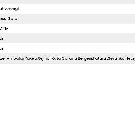
ahverengi
ose Gold
 ATM
ar
ar
zel Ambalaj Paketi,Orjinal Kutu,Garanti Belgesi,Fatura ,Sertifika,Hedi