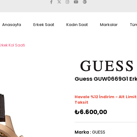
Anasayfa
Erkek Saat
Kadın Saat
Markalar
Tüm
kek Kol Saati
Guess GUW0669G1 Erke
Havale %12 İndirim - Alt Limi
Taksit
₺6.600,00
Marka
:
GUESS