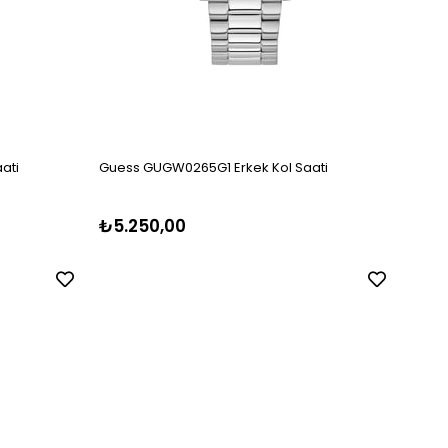
ati
Guess GUGW0265G1 Erkek Kol Saati
Guess
₺5.250,00
₺5.