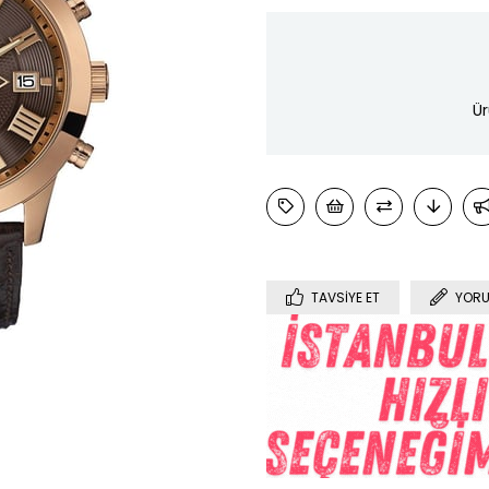
Ür
TAVSIYE ET
YORU