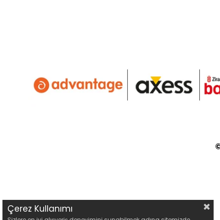
©
Çerez Kullanımı
Sizlere en iyi alışveriş deneyimini sunabilmek adına sitemizde