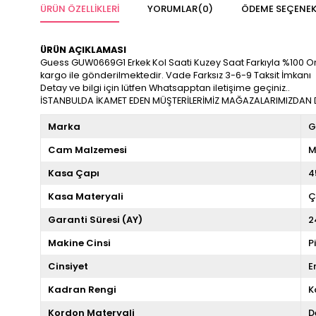
ÜRÜN ÖZELLIKLERI
YORUMLAR
(0)
ÖDEME SEÇENEK
ÜRÜN AÇIKLAMASI
Guess GUW0669G1 Erkek Kol Saati Kuzey Saat Farkıyla %100 Orijina
kargo ile gönderilmektedir. Vade Farksız 3-6-9 Taksit İmkanı
Detay ve bilgi için lütfen Whatsapptan iletişime geçiniz..
İSTANBULDA İKAMET EDEN MÜŞTERİLERİMİZ MAĞAZALARIMIZDAN DA
Marka
G
Cam Malzemesi
M
Kasa Çapı
4
Kasa Materyali
Ç
Garanti Süresi (AY)
2
Makine Cinsi
P
Cinsiyet
E
Kadran Rengi
K
Kordon Materyali
D