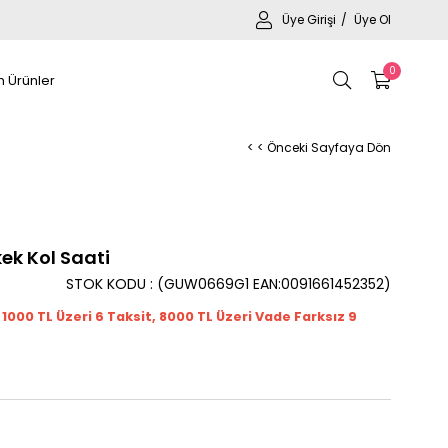
Üye Girişi
Üye Ol
0
 Ürünler
< < Önceki Sayfaya Dön
k Kol Saati
STOK KODU
(GUW0669G1 EAN:0091661452352)
t 1000
TL
Üzeri 6 Taksit, 8000 TL Üzeri Vade Farksız 9