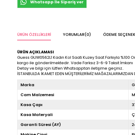
Whatsapp İle Sipariş ver
ÜRÜN ÖZELLIKLERI
YORUMLAR
(0)
ÖDEME SEÇENEK
ÜRÜN AÇIKLAMASI
Guess GUW0562L1 Kadın Kol Saati Kuzey Saat Farkıyla %100 Orijina
kargo ile gönderilmektedir. Vade Farksız 3-6-9 Taksit İmkanı
Detay ve bilgi için lütfen Whatsapptan iletişime geçiniz..
İSTANBULDA İKAMET EDEN MÜŞTERİLERİMİZ MAĞAZALARIMIZDAN DA
Marka
G
Cam Malzemesi
M
Kasa Çapı
3
Kasa Materyali
Ç
Garanti Süresi (AY)
2
Makine Cinsi
P