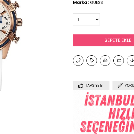
Marka
:
GUESS
TAVSIYE ET
YORU