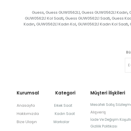
Guess
Guess GUW0562L1
Guess GUW0562L1 Kadın
,
,
,
GUW0562L1 Kol Saati
Guess GUW0562L1 Saati
Guess Ka
,
,
Kadın
GUW0562L1 Kadın Kol
GUW0562L1 Kadın Kol Saati
,
,
,
Bü
Kurumsal Kategori
Müşteri İlişkileri
Mesafeli Satış Sözleşm
Anasayfa
Erkek Saat
Alışveriş
Hakkımızda
Kadın Saat
İade Ve Değişim Koşulla
Bize Ulaşın
Markalar
Gizlilik Politikası