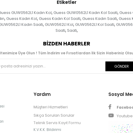
Etiketler
Guess GUW0562L1 Kadın Kol
Guess GUW0562L1 Kadın Kol Saati
Guess 
,
,
dın
Guess Kadın Kol
Guess Kadın Kol Saati
Guess Kadın Saati
Guess 
,
,
,
,
GUW0562L1 Kadın Saati
GUW0562L1 Kol
GUW0562L1 Kol Saati
GUW0562
,
,
,
Saati
Saati
,
,
BIZDEN HABERLER
ltenimize Üye Olun ! Tüm İndirim ve Fırsatlardan İlk Sizin Haberiniz Olsu
GÖNDER
Yardım
Sosyal M
esi
Müşteri Hizmetleri
Facebo
Sıkça Sorulan Sorular
Youtube
rı
Teknik Servis Kayıt Formu
K.V.K.K. Bildirimi