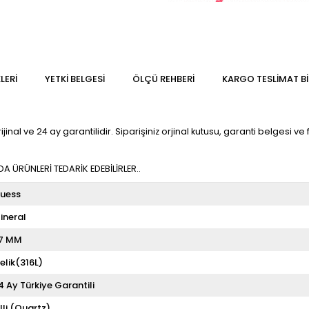
LERI
YETKİ BELGESİ
ÖLÇÜ REHBERI
KARGO TESLIMAT BI
l ve 24 ay garantilidir. Siparişiniz orjinal kutusu, garanti belgesi ve fa
 ÜRÜNLERİ TEDARİK EDEBİLİRLER..
uess
ineral
7 MM
elik(316L)
4 Ay Türkiye Garantili
illi (Quartz)