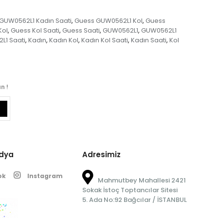
GUW0562L1 Kadın Saati
Guess GUW0562L1 Kol
Guess
,
,
Kol
Guess Kol Saati
Guess Saati
GUW0562L1
GUW0562L1
,
,
,
,
L1 Saati
Kadın
Kadın Kol
Kadın Kol Saati
Kadın Saati
Kol
,
,
,
,
,
n !
edya
Adresimiz
ok
Instagram
Mahmutbey Mahallesi 2421
Sokak İstoç Toptancılar Sitesi
5. Ada No:92 Bağcılar / İSTANBUL