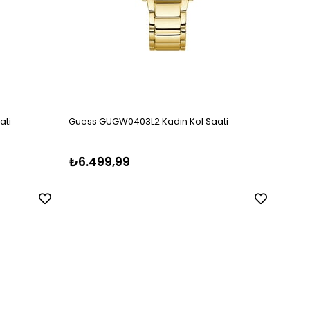
ati
Guess GUGW0403L2 Kadın Kol Saati
Guess
₺6.499,99
₺5.1