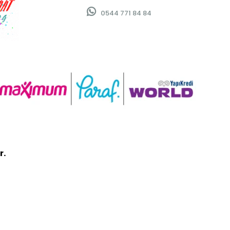
0544 771 84 84
r.