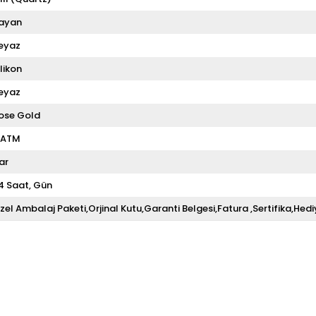
ayan
eyaz
ilikon
eyaz
ose Gold
 ATM
ar
4 Saat
Gün
zel Ambalaj Paketi,Orjinal Kutu,Garanti Belgesi,Fatura ,Sertifika,Hedi