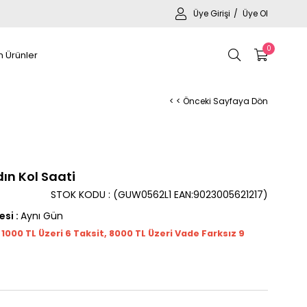
Üye Girişi
Üye Ol
0
 Ürünler
< < Önceki Sayfaya Dön
n Kol Saati
STOK KODU
(GUW0562L1 EAN:9023005621217)
esi
:
Aynı Gün
t 1000
TL
Üzeri 6 Taksit, 8000 TL Üzeri Vade Farksız 9