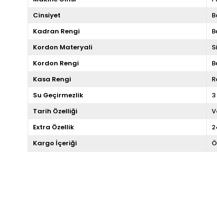
Cinsiyet
B
Kadran Rengi
B
Kordon Materyali
S
Kordon Rengi
B
Kasa Rengi
R
Su Geçirmezlik
3
Tarih Özelliği
V
Extra Özellik
2
Kargo İçeriği
Ö