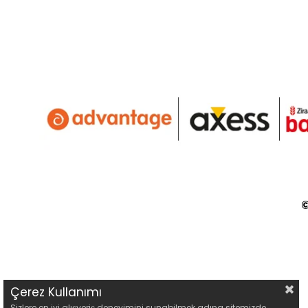
©
Çerez Kullanımı
Sizlere en iyi alışveriş deneyimini sunabilmek adına sitemizde