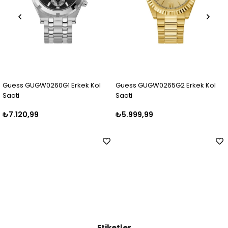
ek Kol
Guess GUGW0265G2 Erkek Kol
Guess GUGW0265G1 Erke
Saati
Saati
₺5.999,99
₺5.250,00
Etiketler