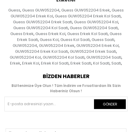
Guess
Guess GUW0522G4
Guess GUW0522G4 Erkek
Guess
,
,
,
GUW0522G4 Erkek Kol
Guess GUW0522G4 Erkek Kol Saati
,
,
Guess GUW0522G4 Erkek Saati
Guess GUW0522G4 Kol
,
,
Guess GUW0522G4 Kol Saati
Guess GUW0522G4 Saati
,
,
Guess Erkek
Guess Erkek Kol
Guess Erkek Kol Saati
Guess
,
,
,
Erkek Saati
Guess Kol
Guess Kol Saati
Guess Saati
,
,
,
,
GUW0522G4
GUW0522G4 Erkek
GUW0522G4 Erkek Kol
,
,
,
GUW0522G4 Erkek Kol Saati
GUW0522G4 Erkek Saati
,
,
GUW0522G4 Kol
GUW0522G4 Kol Saati
GUW0522G4 Saati
,
,
,
Erkek
Erkek Kol
Erkek Kol Saati
Erkek Saati
Kol Saati
Saati
,
,
,
,
,
,
BIZDEN HABERLER
Bültenimize Üye Olun ! Tüm İndirim ve Fırsatlardan İlk Sizin
Haberiniz Olsun !
GÖNDER