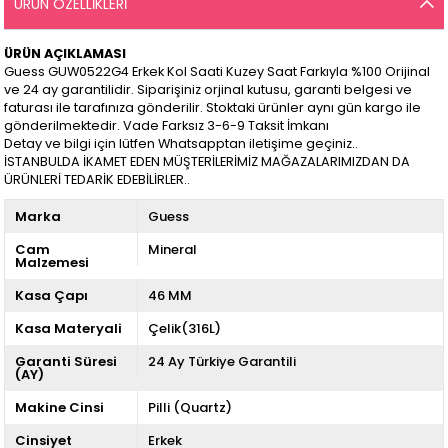
ÜRÜN ÖZELLIKLERI
ÜRÜN AÇIKLAMASI
Guess GUW0522G4 Erkek Kol Saati Kuzey Saat Farkıyla %100 Orijinal
ve 24 ay garantilidir. Siparişiniz orjinal kutusu, garanti belgesi ve
faturası ile tarafınıza gönderilir. Stoktaki ürünler aynı gün kargo ile
gönderilmektedir. Vade Farksız 3-6-9 Taksit İmkanı
Detay ve bilgi için lütfen Whatsapptan iletişime geçiniz..
İSTANBULDA İKAMET EDEN MÜŞTERİLERİMİZ MAĞAZALARIMIZDAN DA
ÜRÜNLERİ TEDARİK EDEBİLİRLER..
Marka
Guess
Cam
Mineral
Malzemesi
Kasa Çapı
46 MM
Kasa Materyali
Çelik(316L)
Garanti Süresi
24 Ay Türkiye Garantili
(AY)
Makine Cinsi
Pilli (Quartz)
Cinsiyet
Erkek