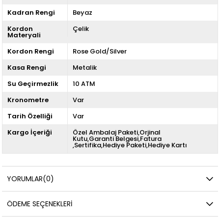
Kadran Rengi
Beyaz
Kordon
Çelik
Materyali
Kordon Rengi
Rose Gold/Silver
Kasa Rengi
Metalik
Su Geçirmezlik
10 ATM
Kronometre
Var
Tarih Özelliği
Var
Kargo İçeriği
Özel Ambalaj Paketi,Orjinal
Kutu,Garanti Belgesi,Fatura
,Sertifika,Hediye Paketi,Hediye Kartı
YORUMLAR
(0)
ÖDEME SEÇENEKLERI