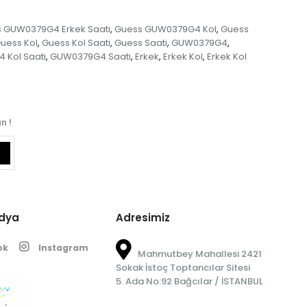
 GUW0379G4 Erkek Saati
Guess GUW0379G4 Kol
Guess
,
,
uess Kol
Guess Kol Saati
Guess Saati
GUW0379G4
,
,
,
,
Kol Saati
GUW0379G4 Saati
Erkek
Erkek Kol
Erkek Kol
,
,
,
,
n !
edya
Adresimiz
ok
Instagram
Mahmutbey Mahallesi 2421
Sokak İstoç Toptancılar Sitesi
5. Ada No:92 Bağcılar / İSTANBUL