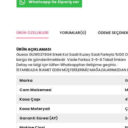
Whatsapp İle Sipariş ver
ÜRÜN ÖZELLIKLERI
YORUMLAR
(0)
ÖDEME SEÇENEK
ÜRÜN AÇIKLAMASI
Guess GUW0379G4 Erkek Kol Saati Kuzey Saat Farkıyla %100 Orijina
kargo ile gönderilmektedir. Vade Farksız 3-6-9 Taksit İmkanı
Detay ve bilgi için lütfen Whatsapptan iletişime geçiniz..
İSTANBULDA İKAMET EDEN MÜŞTERİLERİMİZ MAĞAZALARIMIZDAN DA
Marka
G
Cam Malzemesi
M
Kasa Çapı
4
Kasa Materyali
Ç
Garanti Süresi (AY)
2
Makine Cinsi
P