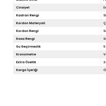
Cinsiyet
E
Kadran Rengi
S
Kordon Materyali
Ç
Kordon Rengi
S
Kasa Rengi
S
Su Geçirmezlik
5
Kronometre
V
Extra Özellik
2
Kargo İçeriği
Ö