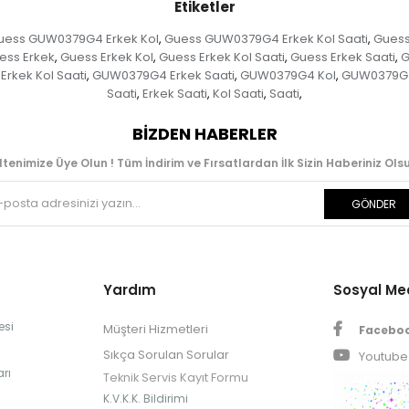
Etiketler
uess GUW0379G4 Erkek Kol
Guess GUW0379G4 Erkek Kol Saati
Guess
,
,
ess Erkek
Guess Erkek Kol
Guess Erkek Kol Saati
Guess Erkek Saati
G
,
,
,
,
rkek Kol Saati
GUW0379G4 Erkek Saati
GUW0379G4 Kol
GUW0379G4 
,
,
,
Saati
Erkek Saati
Kol Saati
Saati
,
,
,
,
BIZDEN HABERLER
ltenimize Üye Olun ! Tüm İndirim ve Fırsatlardan İlk Sizin Haberiniz Olsu
GÖNDER
Yardım
Sosyal M
esi
Müşteri Hizmetleri
Facebo
Sıkça Sorulan Sorular
Youtube
rı
Teknik Servis Kayıt Formu
K.V.K.K. Bildirimi