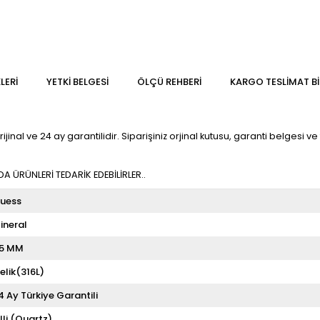
LERI
YETKİ BELGESİ
ÖLÇÜ REHBERI
KARGO TESLIMAT BI
l ve 24 ay garantilidir. Siparişiniz orjinal kutusu, garanti belgesi ve fa
 ÜRÜNLERİ TEDARİK EDEBİLİRLER..
uess
ineral
5 MM
elik(316L)
4 Ay Türkiye Garantili
illi (Quartz)