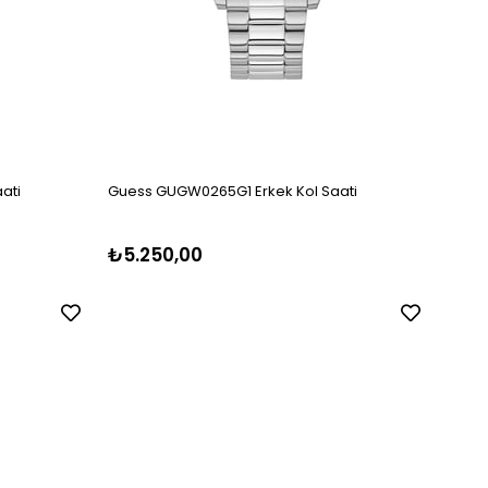
ati
Guess GUGW0265G1 Erkek Kol Saati
Guess
₺5.250,00
₺5.