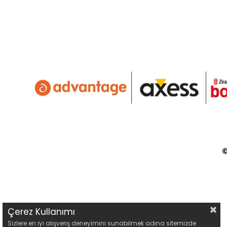
©
Çerez Kullanımı
Sizlere en iyi alışveriş deneyimini sunabilmek adına sitemizde