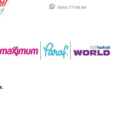
0544 771 84 84
r.