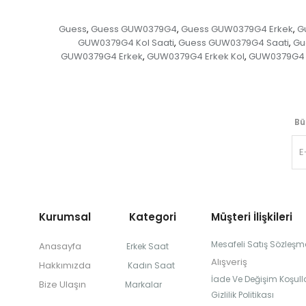
Guess
Guess GUW0379G4
Guess GUW0379G4 Erkek
G
,
,
,
GUW0379G4 Kol Saati
Guess GUW0379G4 Saati
Gu
,
,
GUW0379G4 Erkek
GUW0379G4 Erkek Kol
GUW0379G4 E
,
,
Bü
Kurumsal Kategori
Müşteri İlişkileri
Mesafeli Satış Sözleşm
Anasayfa
Erkek Saat
Alışveriş
Hakkımızda
Kadın Saat
İade Ve Değişim Koşulla
Bize Ulaşın
Markalar
Gizlilik Politikası