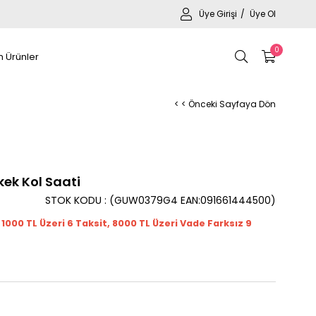
Üye Girişi
Üye Ol
0
 Ürünler
< < Önceki Sayfaya Dön
ek Kol Saati
STOK KODU
(GUW0379G4 EAN:091661444500)
t 1000
TL
Üzeri 6 Taksit, 8000 TL Üzeri Vade Farksız 9