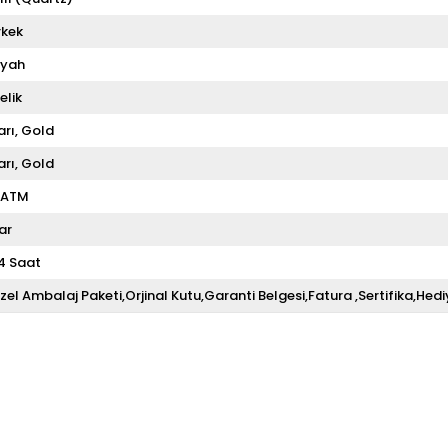
rkek
iyah
elik
arı
Gold
arı
Gold
 ATM
ar
4 Saat
zel Ambalaj Paketi,Orjinal Kutu,Garanti Belgesi,Fatura ,Sertifika,Hedi