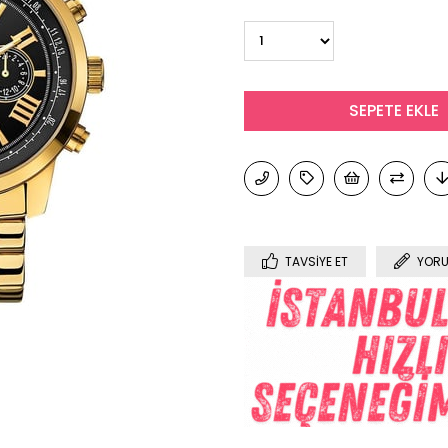
TAVSIYE ET
YORU