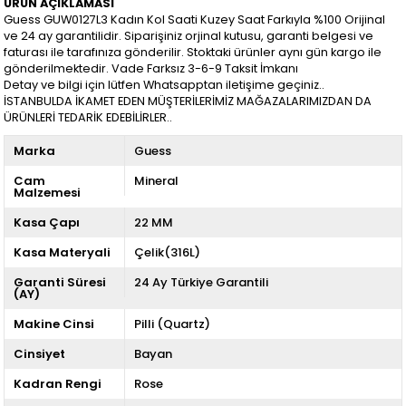
ÜRÜN AÇIKLAMASI
Guess GUW0127L3 Kadın Kol Saati Kuzey Saat Farkıyla %100 Orijinal
ve 24 ay garantilidir. Siparişiniz orjinal kutusu, garanti belgesi ve
faturası ile tarafınıza gönderilir. Stoktaki ürünler aynı gün kargo ile
gönderilmektedir. Vade Farksız 3-6-9 Taksit İmkanı
Detay ve bilgi için lütfen Whatsapptan iletişime geçiniz..
İSTANBULDA İKAMET EDEN MÜŞTERİLERİMİZ MAĞAZALARIMIZDAN DA
ÜRÜNLERİ TEDARİK EDEBİLİRLER..
Marka
Guess
Cam
Mineral
Malzemesi
Kasa Çapı
22 MM
Kasa Materyali
Çelik(316L)
Garanti Süresi
24 Ay Türkiye Garantili
(AY)
Makine Cinsi
Pilli (Quartz)
Cinsiyet
Bayan
Kadran Rengi
Rose