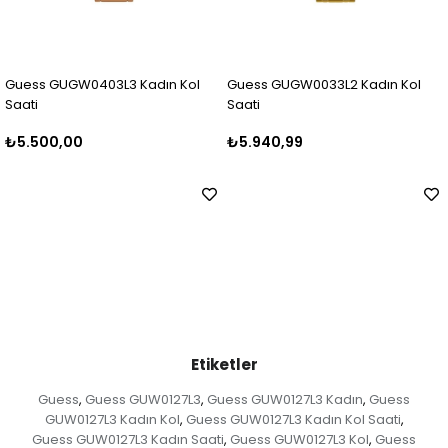
ın Kol
Guess GUGW0033L2 Kadın Kol
Guess GUGW0403L2 Kad
Saati
Saati
₺5.940,99
₺6.499,99
Etiketler
Guess
Guess GUW0127L3
Guess GUW0127L3 Kadın
Guess
,
,
,
GUW0127L3 Kadın Kol
Guess GUW0127L3 Kadın Kol Saati
,
,
Guess GUW0127L3 Kadın Saati
Guess GUW0127L3 Kol
Guess
,
,