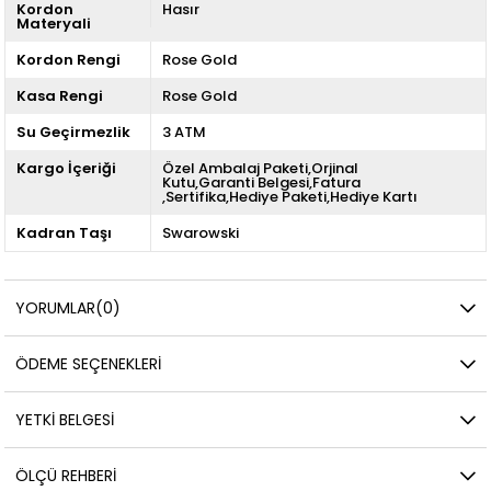
Kordon
Hasır
Materyali
Kordon Rengi
Rose Gold
Kasa Rengi
Rose Gold
Su Geçirmezlik
3 ATM
Kargo İçeriği
Özel Ambalaj Paketi,Orjinal
Kutu,Garanti Belgesi,Fatura
,Sertifika,Hediye Paketi,Hediye Kartı
Kadran Taşı
Swarowski
YORUMLAR
(0)
ÖDEME SEÇENEKLERI
YETKİ BELGESİ
ÖLÇÜ REHBERI