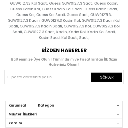
GUW0127L3 Kol Saati
Guess GUW0127L3 Saati
Guess Kadın
,
,
,
Guess Kadın Kol
Guess Kadın Kol Saati
Guess Kadın Saati
,
,
,
Guess Kol
Guess Kol Saati
Guess Saati
GUW0127L3
,
,
,
,
GUW0127L3 Kadın
GUW0127L3 Kadın Kol
GUW0127L3 Kadın Kol
,
,
Saati
GUW0127L3 Kadın Saati
GUW0127L3 Kol
GUW0127L3 Kol
,
,
,
Saati
GUW0127L3 Saati
Kadın
Kadın Kol
Kadın Kol Saati
,
,
,
,
,
Kadın Saati
Kol Saati
Saati
,
,
,
BIZDEN HABERLER
Bültenimize Üye Olun ! Tüm İndirim ve Fırsatlardan İlk Sizin
Haberiniz Olsun !
GÖNDER
Kurumsal Kategori
Müşteri İlişkileri
Yardım