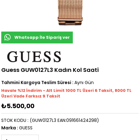
Whatsapp İle Sipariş ver
Guess GUW0127L3 Kadın Kol Saati
Tahmini Kargoya Teslim Süresi
:
Aynı Gün
Havale %12 İndirim - Alt Limit 1000
TL
Üzeri 6 Taksit, 8000 TL
Üzeri Vade Farksız 9 Taksit
₺5.500,00
STOK KODU
(GUW0127L3 EAN:091661424298)
Marka
:
GUESS