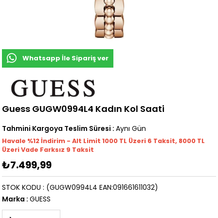
Whatsapp İle Sipariş ver
Guess GUGW0994L4 Kadın Kol Saati
Tahmini Kargoya Teslim Süresi
:
Aynı Gün
Havale %12 İndirim - Alt Limit 1000
TL
Üzeri 6 Taksit, 8000 TL
Üzeri Vade Farksız 9 Taksit
₺7.499,99
STOK KODU
(GUGW0994L4 EAN:091661611032)
Marka
:
GUESS