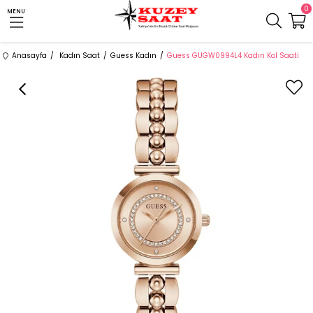
0
MENU
Anasayfa
Kadın Saat
Guess Kadın
Guess GUGW0994L4 Kadın Kol Saati