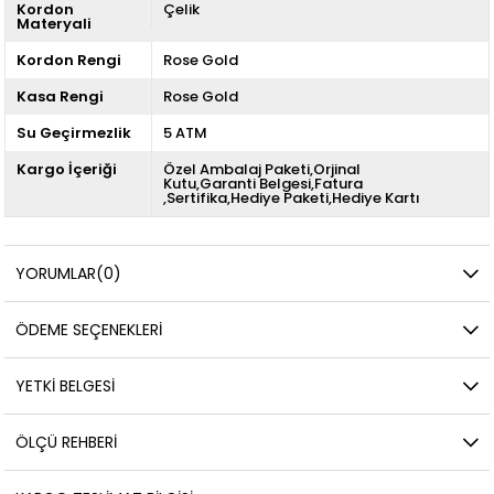
Kordon
Çelik
Materyali
Kordon Rengi
Rose Gold
Kasa Rengi
Rose Gold
Su Geçirmezlik
5 ATM
Kargo İçeriği
Özel Ambalaj Paketi,Orjinal
Kutu,Garanti Belgesi,Fatura
,Sertifika,Hediye Paketi,Hediye Kartı
YORUMLAR
(0)
ÖDEME SEÇENEKLERI
YETKİ BELGESİ
ÖLÇÜ REHBERI