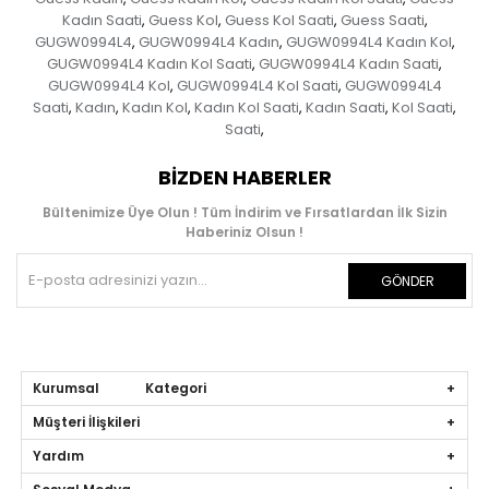
Kadın Saati
Guess Kol
Guess Kol Saati
Guess Saati
,
,
,
,
GUGW0994L4
GUGW0994L4 Kadın
GUGW0994L4 Kadın Kol
,
,
,
GUGW0994L4 Kadın Kol Saati
GUGW0994L4 Kadın Saati
,
,
GUGW0994L4 Kol
GUGW0994L4 Kol Saati
GUGW0994L4
,
,
Saati
Kadın
Kadın Kol
Kadın Kol Saati
Kadın Saati
Kol Saati
,
,
,
,
,
,
Saati
,
BIZDEN HABERLER
Bültenimize Üye Olun ! Tüm İndirim ve Fırsatlardan İlk Sizin
Haberiniz Olsun !
GÖNDER
Kurumsal Kategori
Müşteri İlişkileri
Yardım