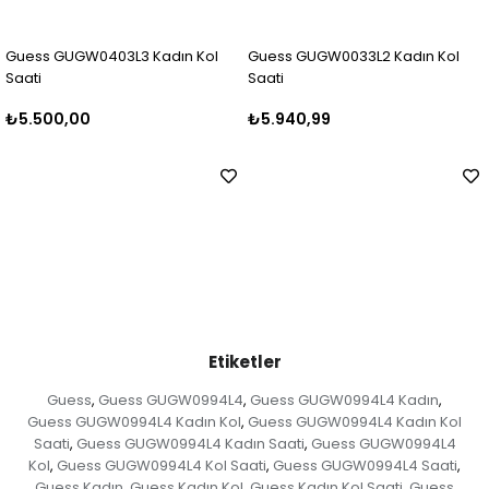
n Kol
Guess GUGW0033L2 Kadın Kol
Guess GUGW0403L2 Kadın
Saati
Saati
₺5.940,99
₺6.499,99
Etiketler
Guess
Guess GUGW0994L4
Guess GUGW0994L4 Kadın
,
,
,
Guess GUGW0994L4 Kadın Kol
Guess GUGW0994L4 Kadın Kol
,
Saati
Guess GUGW0994L4 Kadın Saati
Guess GUGW0994L4
,
,
Kol
Guess GUGW0994L4 Kol Saati
Guess GUGW0994L4 Saati
,
,
,
Guess Kadın
Guess Kadın Kol
Guess Kadın Kol Saati
Guess
,
,
,