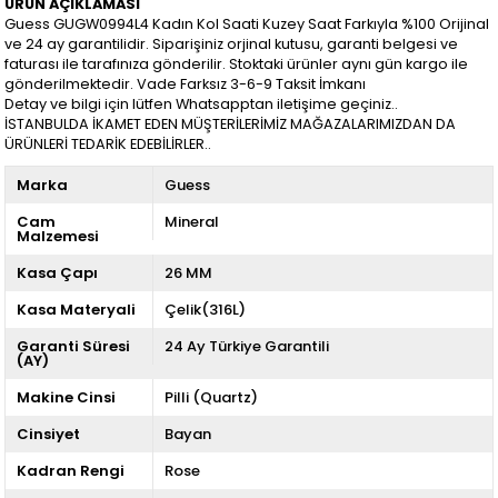
ÜRÜN AÇIKLAMASI
Guess GUGW0994L4 Kadın Kol Saati Kuzey Saat Farkıyla %100 Orijinal
ve 24 ay garantilidir. Siparişiniz orjinal kutusu, garanti belgesi ve
faturası ile tarafınıza gönderilir. Stoktaki ürünler aynı gün kargo ile
gönderilmektedir. Vade Farksız 3-6-9 Taksit İmkanı
Detay ve bilgi için lütfen Whatsapptan iletişime geçiniz..
İSTANBULDA İKAMET EDEN MÜŞTERİLERİMİZ MAĞAZALARIMIZDAN DA
ÜRÜNLERİ TEDARİK EDEBİLİRLER..
Marka
Guess
Cam
Mineral
Malzemesi
Kasa Çapı
26 MM
Kasa Materyali
Çelik(316L)
Garanti Süresi
24 Ay Türkiye Garantili
(AY)
Makine Cinsi
Pilli (Quartz)
Cinsiyet
Bayan
Kadran Rengi
Rose