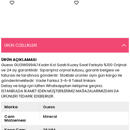
ÜRÜN ÖZELLIKLERI
ÜRÜN AÇIKLAMASI
Guess GUGW0994L1 Kadın Kol Saati Kuzey Saat Farkıyla %100 Orijinal
ve 24 ay garantilidir. Siparişiniz orjinal kutusu, garanti belgesi ve
faturası ile tarafınıza gönderilir. Stoktaki ürünler aynı gün kargo ile
gönderilmektedir. Vade Farksız 3-6-9 Taksit İmkanı
Detay ve bilgi için lütfen Whatsapptan iletişime geçiniz..
İSTANBULDA İKAMET EDEN MÜŞTERİLERİMİZ MAĞAZALARIMIZDAN DA
ÜRÜNLERİ TEDARİK EDEBİLİRLER..
Marka
Guess
Cam
Mineral
Malzemesi
Kasa Çapı
26 MM