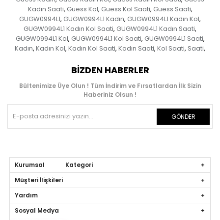
Kadın Saati
Guess Kol
Guess Kol Saati
Guess Saati
,
,
,
,
GUGW0994L1
GUGW0994L1 Kadın
GUGW0994L1 Kadın Kol
,
,
,
GUGW0994L1 Kadın Kol Saati
GUGW0994L1 Kadın Saati
,
,
GUGW0994L1 Kol
GUGW0994L1 Kol Saati
GUGW0994L1 Saati
,
,
,
Kadın
Kadın Kol
Kadın Kol Saati
Kadın Saati
Kol Saati
Saati
,
,
,
,
,
,
BIZDEN HABERLER
Bültenimize Üye Olun ! Tüm İndirim ve Fırsatlardan İlk Sizin
Haberiniz Olsun !
GÖNDER
Kurumsal Kategori
Müşteri İlişkileri
Yardım
Sosyal Medya