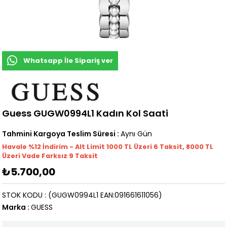
Whatsapp İle Sipariş ver
Guess GUGW0994L1 Kadın Kol Saati
Tahmini Kargoya Teslim Süresi
:
Aynı Gün
Havale %12 İndirim - Alt Limit 1000
TL
Üzeri 6 Taksit, 8000 TL
Üzeri Vade Farksız 9 Taksit
₺5.700,00
STOK KODU
(GUGW0994L1 EAN:091661611056)
Marka
:
GUESS