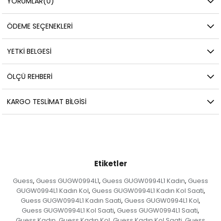
YORUMLAR
(0)
ÖDEME SEÇENEKLERI
YETKİ BELGESİ
ÖLÇÜ REHBERI
KARGO TESLIMAT BILGISI
Etiketler
Guess
Guess GUGW0994L1
Guess GUGW0994L1 Kadın
Guess
,
,
,
GUGW0994L1 Kadın Kol
Guess GUGW0994L1 Kadın Kol Saati
,
,
Guess GUGW0994L1 Kadın Saati
Guess GUGW0994L1 Kol
,
,
Guess GUGW0994L1 Kol Saati
Guess GUGW0994L1 Saati
,
,
Guess Kadın
Guess Kadın Kol
Guess Kadın Kol Saati
Guess
,
,
,