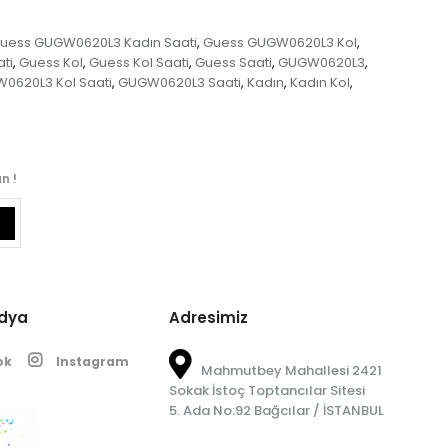
uess GUGW0620L3 Kadın Saati
Guess GUGW0620L3 Kol
,
,
ti
Guess Kol
Guess Kol Saati
Guess Saati
GUGW0620L3
,
,
,
,
,
0620L3 Kol Saati
GUGW0620L3 Saati
Kadın
Kadın Kol
,
,
,
,
n !
edya
Adresimiz
ok
Instagram
Mahmutbey Mahallesi 2421
Sokak İstoç Toptancılar Sitesi
5. Ada No:92 Bağcılar / İSTANBUL