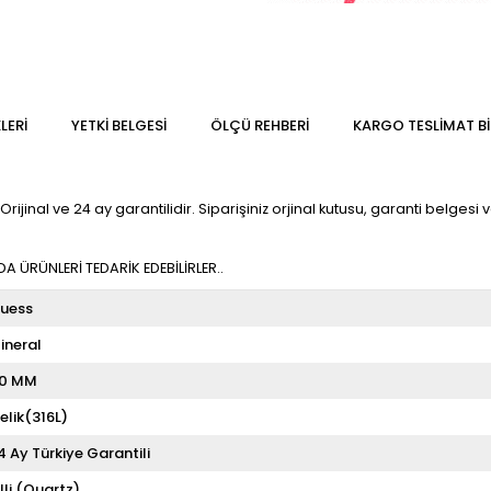
LERI
YETKİ BELGESİ
ÖLÇÜ REHBERI
KARGO TESLIMAT BI
al ve 24 ay garantilidir. Siparişiniz orjinal kutusu, garanti belgesi ve 
 ÜRÜNLERİ TEDARİK EDEBİLİRLER..
uess
ineral
0 MM
elik(316L)
4 Ay Türkiye Garantili
illi (Quartz)