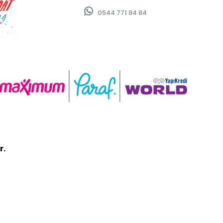
0544 771 84 84
r.