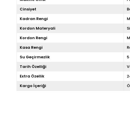
Cinsiyet
B
Kadran Rengi
M
Kordon Materyali
S
Kordon Rengi
M
Kasa Rengi
R
Su Geçirmezlik
5
Tarih Özelliği
V
Extra Özellik
2
Kargo İçeriği
Ö