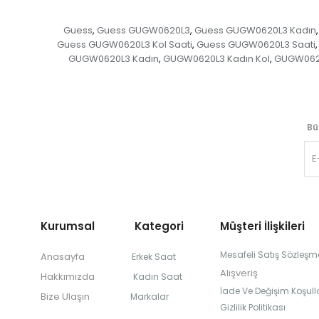
Guess
Guess GUGW0620L3
Guess GUGW0620L3 Kadın
,
,
,
Guess GUGW0620L3 Kol Saati
Guess GUGW0620L3 Saati
,
,
GUGW0620L3 Kadın
GUGW0620L3 Kadın Kol
GUGW0620
,
,
Bü
Kurumsal Kategori
Müşteri İlişkileri
Mesafeli Satış Sözleşm
Anasayfa
Erkek Saat
Alışveriş
Hakkımızda
Kadın Saat
İade Ve Değişim Koşulla
Bize Ulaşın
Markalar
Gizlilik Politikası