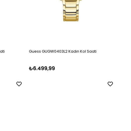
ati
Guess GUGW0403L2 Kadın Kol Saati
Guess
₺6.499,99
₺5.1