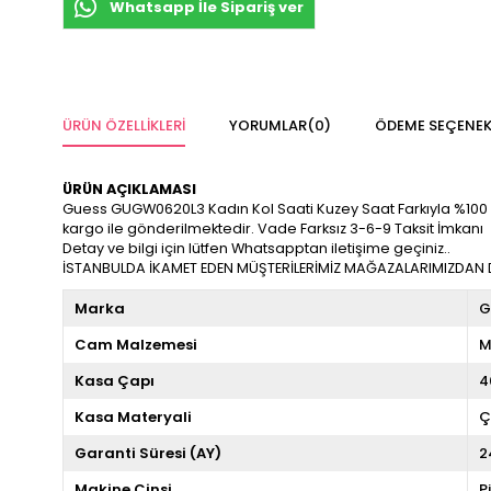
Whatsapp İle Sipariş ver
ÜRÜN ÖZELLIKLERI
YORUMLAR
(0)
ÖDEME SEÇENEK
ÜRÜN AÇIKLAMASI
Guess GUGW0620L3 Kadın Kol Saati Kuzey Saat Farkıyla %100 Orijin
kargo ile gönderilmektedir. Vade Farksız 3-6-9 Taksit İmkanı
Detay ve bilgi için lütfen Whatsapptan iletişime geçiniz..
İSTANBULDA İKAMET EDEN MÜŞTERİLERİMİZ MAĞAZALARIMIZDAN DA
Marka
G
Cam Malzemesi
M
Kasa Çapı
4
Kasa Materyali
Ç
Garanti Süresi (AY)
2
Makine Cinsi
P