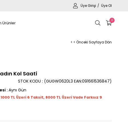
Üye Girişi
Üye Ol
0
 Ürünler
< < Önceki Sayfaya Dön
dın Kol Saati
STOK KODU
(GUGW0620L3 EAN:091661536847)
esi
:
Aynı Gün
t 1000
TL
Üzeri 6 Taksit, 8000 TL Üzeri Vade Farksız 9