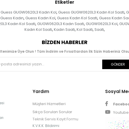
Etiketler
Guess GUGW0620L3 Kadın Kol
Guess GUGW0620L3 Kadın Kol Saati
G
,
,
Guess Kadın
Guess Kadın Kol
Guess Kadın Kol Saati
Guess Kadın Saa
,
,
,
L3 Kadın Kol Saati
GUGW0620L3 Kadın Saati
GUGW0620L3 Kol
GUGW
,
,
,
Kadın Kol Saati
Kadın Saati
Kol Saati
Saati
,
,
,
,
BIZDEN HABERLER
ltenimize Üye Olun ! Tüm İndirim ve Fırsatlardan İlk Sizin Haberiniz Olsu
GÖNDER
Yardım
Sosyal M
esi
Müşteri Hizmetleri
Facebo
Sıkça Sorulan Sorular
Youtube
rı
Teknik Servis Kayıt Formu
K.V.K.K. Bildirimi