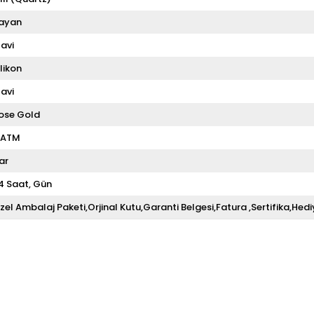
ayan
avi
ilikon
avi
ose Gold
 ATM
ar
4 Saat
Gün
zel Ambalaj Paketi,Orjinal Kutu,Garanti Belgesi,Fatura ,Sertifika,Hedi