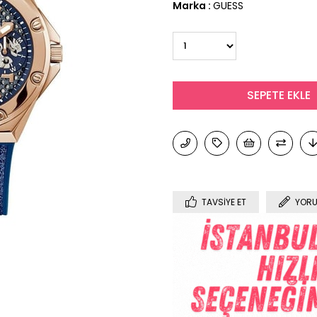
Marka
:
GUESS
TAVSIYE ET
YORU