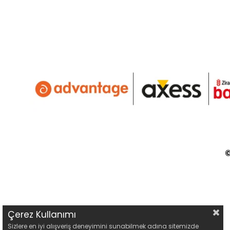
©
Çerez Kullanımı
Sizlere en iyi alışveriş deneyimini sunabilmek adına sitemizde