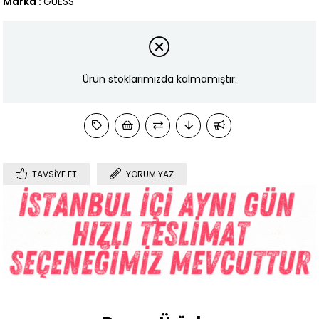
Marka
:
GUESS
Ürün stoklarımızda kalmamıştır.
TAVSIYE ET
YORUM YAZ