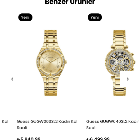
Benzer Ürünler
Yeni
Yeni
Ürün
Ürün
Guess GUGW0033L2 Kadın Kol
Guess GUGW0403L2 Kadın Kol
Saati
Saati
₺5.940,99
₺6.499,99