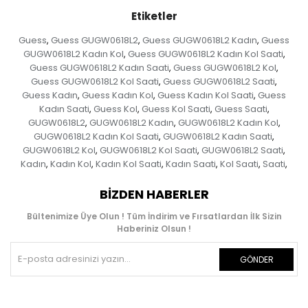
Etiketler
Guess
Guess GUGW0618L2
Guess GUGW0618L2 Kadın
Guess
,
,
,
GUGW0618L2 Kadın Kol
Guess GUGW0618L2 Kadın Kol Saati
,
,
Guess GUGW0618L2 Kadın Saati
Guess GUGW0618L2 Kol
,
,
Guess GUGW0618L2 Kol Saati
Guess GUGW0618L2 Saati
,
,
Guess Kadın
Guess Kadın Kol
Guess Kadın Kol Saati
Guess
,
,
,
Kadın Saati
Guess Kol
Guess Kol Saati
Guess Saati
,
,
,
,
GUGW0618L2
GUGW0618L2 Kadın
GUGW0618L2 Kadın Kol
,
,
,
GUGW0618L2 Kadın Kol Saati
GUGW0618L2 Kadın Saati
,
,
GUGW0618L2 Kol
GUGW0618L2 Kol Saati
GUGW0618L2 Saati
,
,
,
Kadın
Kadın Kol
Kadın Kol Saati
Kadın Saati
Kol Saati
Saati
,
,
,
,
,
,
BIZDEN HABERLER
Bültenimize Üye Olun ! Tüm İndirim ve Fırsatlardan İlk Sizin
Haberiniz Olsun !
GÖNDER