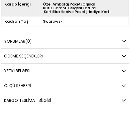
Kargo İçeriği
Özel Ambalaj Paketi,Orjinal
Kutu,Garanti Belgesi,Fatura
,Sertifika,Hediye Paketi,Hediye Kartı
Kadran Taşı
Swarowski
YORUMLAR
(0)
ÖDEME SEÇENEKLERI
YETKİ BELGESİ
ÖLÇÜ REHBERI
KARGO TESLIMAT BILGISI