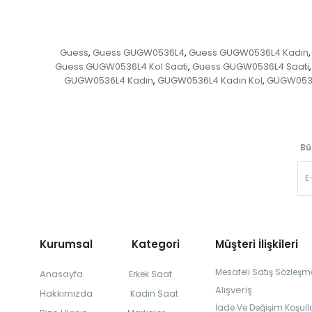
Guess
Guess GUGW0536L4
Guess GUGW0536L4 Kadın
,
,
,
Guess GUGW0536L4 Kol Saati
Guess GUGW0536L4 Saati
,
,
GUGW0536L4 Kadın
GUGW0536L4 Kadın Kol
GUGW0536L
,
,
Bü
Kurumsal Kategori
Müşteri İlişkileri
Mesafeli Satış Sözleşm
Anasayfa
Erkek Saat
Alışveriş
Hakkımızda
Kadın Saat
İade Ve Değişim Koşulla