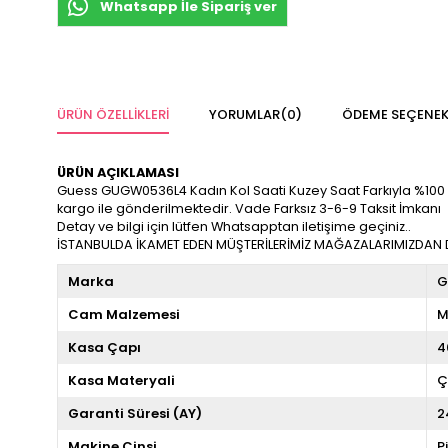
Whatsapp İle Sipariş ver
ÜRÜN ÖZELLIKLERI
YORUMLAR
(0)
ÖDEME SEÇENEK
ÜRÜN AÇIKLAMASI
Guess GUGW0536L4 Kadın Kol Saati Kuzey Saat Farkıyla %100 Orijin
kargo ile gönderilmektedir. Vade Farksız 3-6-9 Taksit İmkanı
Detay ve bilgi için lütfen Whatsapptan iletişime geçiniz..
İSTANBULDA İKAMET EDEN MÜŞTERİLERİMİZ MAĞAZALARIMIZDAN DA
Marka
G
Cam Malzemesi
M
Kasa Çapı
4
Kasa Materyali
Ç
Garanti Süresi (AY)
2
Makine Cinsi
P