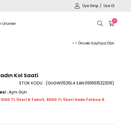
Üye Girişi
Üye Ol
0
 Ürünler
< < Önceki Sayfaya Dön
dın Kol Saati
STOK KODU
(GUGW0536L4 EAN:091661532306)
esi
:
Aynı Gün
t 1000
TL
Üzeri 6 Taksit, 8000 TL Üzeri Vade Farksız 9