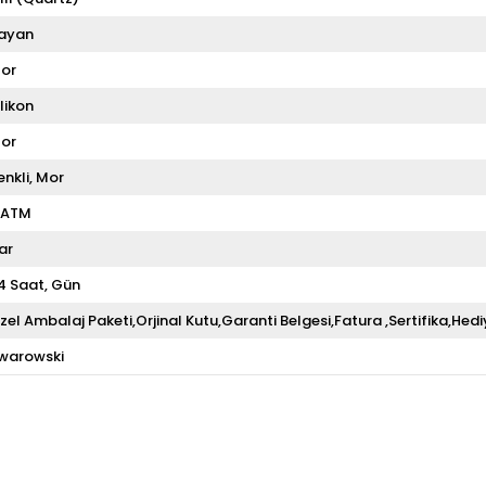
ayan
or
ilikon
or
enkli
Mor
 ATM
ar
4 Saat
Gün
zel Ambalaj Paketi,Orjinal Kutu,Garanti Belgesi,Fatura ,Sertifika,Hedi
warowski