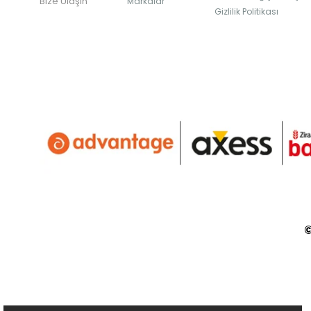
Bize Ulaşın
Markalar
Gizlilik Politikası
©