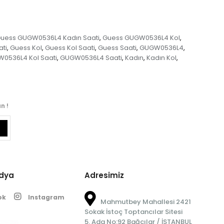
uess GUGW0536L4 Kadın Saati
Guess GUGW0536L4 Kol
,
,
ti
Guess Kol
Guess Kol Saati
Guess Saati
GUGW0536L4
,
,
,
,
,
0536L4 Kol Saati
GUGW0536L4 Saati
Kadın
Kadın Kol
,
,
,
,
n !
edya
Adresimiz
ok
Instagram
Mahmutbey Mahallesi 2421
Sokak İstoç Toptancılar Sitesi
5. Ada No:92 Bağcılar / İSTANBUL