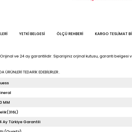
LERI
YETKİ BELGESİ
ÖLÇÜ REHBERI
KARGO TESLIMAT BI
al ve 24 ay garantilidir. Siparişiniz orjinal kutusu, garanti belgesi ve 
 ÜRÜNLERİ TEDARİK EDEBİLİRLER..
uess
ineral
0 MM
elik(316L)
4 Ay Türkiye Garantili
illi (Quartz)