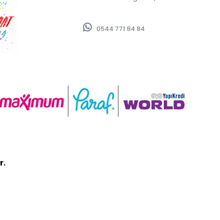
0544 771 84 84
r.