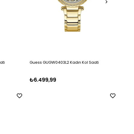
ati
Guess GUGW0403L2 Kadın Kol Saati
Guess
₺6.499,99
₺5.1