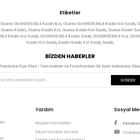
Etiketler
Guess GUGW0536L4 Kadın Kol
Guess GUGW0536L4 Kadın Kol Saati
G
,
,
Guess Kadın
Guess Kadın Kol
Guess Kadın Kol Saati
Guess Kadın Saa
,
,
,
4 Kadın Kol Saati
GUGW0536L4 Kadın Saati
GUGW0536L4 Kol
GUGW
,
,
,
Kadın Kol Saati
Kadın Saati
Kol Saati
Saati
,
,
,
,
BIZDEN HABERLER
ltenimize Üye Olun ! Tüm İndirim ve Fırsatlardan İlk Sizin Haberiniz Olsu
GÖNDER
Yardım
Sosyal M
esi
Müşteri Hizmetleri
Facebo
Sıkça Sorulan Sorular
Youtube
rı
Teknik Servis Kayıt Formu