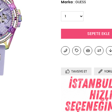
Marka
:
GUESS
TAVSIYE ET
YORU