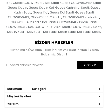
Kol
Guess GUGW0504L2 Kol Saati
Guess GUGW0504L2 Saati
,
,
,
Guess Kadın
Guess Kadın Kol
Guess Kadın Kol Saati
Guess
,
,
,
Kadın Saati
Guess Kol
Guess Kol Saati
Guess Saati
,
,
,
,
GUGW0504L2
GUGW0504L2 Kadın
GUGW0504L2 Kadın Kol
,
,
,
GUGW0504L2 Kadın Kol Saati
GUGW0504L2 Kadın Saati
,
,
GUGW0504L2 Kol
GUGW0504L2 Kol Saati
GUGW0504L2 Saati
,
,
,
Kadın
Kadın Kol
Kadın Kol Saati
Kadın Saati
Kol Saati
Saati
,
,
,
,
,
,
BIZDEN HABERLER
Bültenimize Üye Olun ! Tüm İndirim ve Fırsatlardan İlk Sizin
Haberiniz Olsun !
GÖNDER
Kurumsal Kategori
Müşteri İlişkileri
Yardım