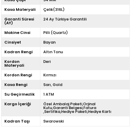
Kasa Materyali
Çelik(316L)
Garanti Süresi
24 Ay Türkiye Garantili
(AY)
Makine Cinsi
Pilli (Quartz)
Cinsiyet
Bayan
Kadran Rengi
Altın Tonu
Kordon
Deri
Materyali
Kordon Rengi
Kırmızı
Kasa Rengi
Sarı
Gold
Su Geçirmezlik
1 ATM
Kargo İçeriği
Özel Ambalaj Paketi,Orjinal
Kutu,Garanti Belgesi,Fatura
,Sertifika,Hediye Paketi,Hediye Kartı
Kadran Taşı
Swarowski