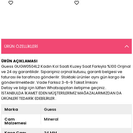
ÜRÜN ÖZELLIKLERI
ÜRÜN AÇIKLAMASI
Guess GUGW0504L2 Kadın Kol Saati Kuzey Saat Farkıyla %100 Orijinal
ve 24 ay garantilidir. Siparişiniz orjinal kutusu, garanti belgesi ve
faturası ile tarafınıza gönderilir. Stoktaki ürünler aynı gün kargo ile
gönderilmektedir. Vade Farksız 3-6-9 Taksit İmkanı
Detay ve bilgi için lütfen Whatsapptan iletişime geçiniz..
İSTANBULDA İKAMET EDEN MÜŞTERİLERİMİZ MAĞAZALARIMIZDAN DA
ÜRÜNLERİ TEDARİK EDEBİLİRLER..
Marka
Guess
Cam
Mineral
Malzemesi
Kasa Çapı
34 MM