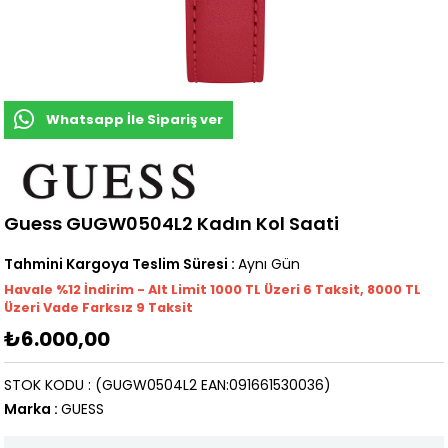
Whatsapp İle Sipariş ver
Guess GUGW0504L2 Kadın Kol Saati
Tahmini Kargoya Teslim Süresi
:
Aynı Gün
Havale %12 İndirim - Alt Limit 1000
TL
Üzeri 6 Taksit, 8000 TL
Üzeri Vade Farksız 9 Taksit
₺6.000,00
STOK KODU
(GUGW0504L2 EAN:091661530036)
Marka
:
GUESS