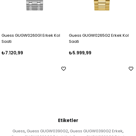
Erkek Kol
Guess GUGW0265G2 Erkek Kol
Guess GUGW0265G1 E
Saati
Saati
₺5.999,99
₺5.250,00
Etiketler
Guess
Guess GUGW0390G2
Guess GUGW0390G2 Erkek
,
,
,