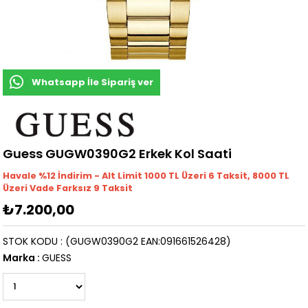
Whatsapp İle Sipariş ver
Guess GUGW0390G2 Erkek Kol Saati
Havale %12 İndirim - Alt Limit 1000
TL
Üzeri 6 Taksit, 8000 TL
Üzeri Vade Farksız 9 Taksit
₺7.200,00
STOK KODU
(GUGW0390G2 EAN:091661526428)
Marka
:
GUESS