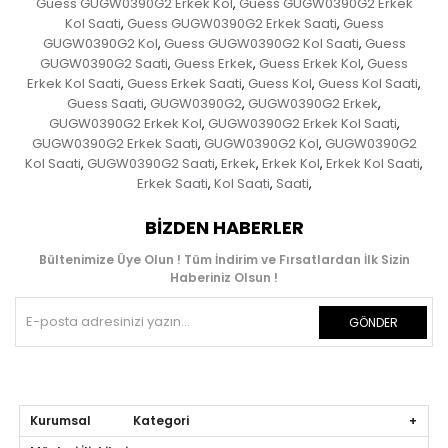
Guess GUGW0390G2 Erkek Kol
Guess GUGW0390G2 Erkek
,
Kol Saati
Guess GUGW0390G2 Erkek Saati
Guess
,
,
GUGW0390G2 Kol
Guess GUGW0390G2 Kol Saati
Guess
,
,
GUGW0390G2 Saati
Guess Erkek
Guess Erkek Kol
Guess
,
,
,
Erkek Kol Saati
Guess Erkek Saati
Guess Kol
Guess Kol Saati
,
,
,
,
Guess Saati
GUGW0390G2
GUGW0390G2 Erkek
,
,
,
GUGW0390G2 Erkek Kol
GUGW0390G2 Erkek Kol Saati
,
,
GUGW0390G2 Erkek Saati
GUGW0390G2 Kol
GUGW0390G2
,
,
Kol Saati
GUGW0390G2 Saati
Erkek
Erkek Kol
Erkek Kol Saati
,
,
,
,
,
Erkek Saati
Kol Saati
Saati
,
,
,
BIZDEN HABERLER
Bültenimize Üye Olun ! Tüm İndirim ve Fırsatlardan İlk Sizin
Haberiniz Olsun !
GÖNDER
Kurumsal Kategori