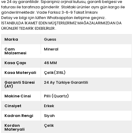
ve 24 ay garantilidir. Siparişiniz orjinal kutusu, garanti belgesi ve
faturası ile tarafınıza gönderilir. Stoktaki ürünler aynı gün kargo ile
gönderilmektedir. Vade Farksız 3-6-9 Taksit İmkanı
Detay ve bilgi için lütfen Whatsapptan iletişime geçiniz..
İSTANBULDA İKAMET EDEN MÜŞTERİLERİMİZ MAĞAZALARIMIZDAN DA
ÜRÜNLERİ TEDARİK EDEBİLİRLER..
Marka
Guess
Cam
Mineral
Malzemesi
Kasa Çapı
46 MM
Kasa Materyali
Çelik(316L)
Garanti Süresi
24 Ay Türkiye Garantili
(AY)
Makine Cinsi
Pilli (Quartz)
Cinsiyet
Erkek
Kadran Rengi
Siyah
Kordon
Çelik
Materyali