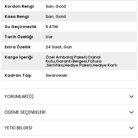
Kordon Rengi
Sarı
Gold
Kasa Rengi
Sarı
Gold
Su Geçirmezlik
5 ATM
Tarih Özelliği
Var
Extra Özellik
24 Saat
Gün
Kargo İçeriği
Özel Ambalaj Paketi,Orjinal
Kutu,Garanti Belgesi,Fatura
,Sertifika,Hediye Paketi,Hediye Kartı
Kadran Taşı
Swarowski
YORUMLAR
(0)
ÖDEME SEÇENEKLERI
YETKİ BELGESİ