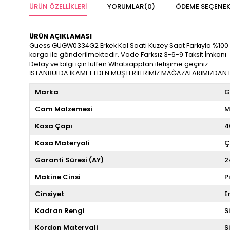
ÜRÜN ÖZELLIKLERI
YORUMLAR
(0)
ÖDEME SEÇENEK
ÜRÜN AÇIKLAMASI
Guess GUGW0334G2 Erkek Kol Saati Kuzey Saat Farkıyla %100 Orijin
kargo ile gönderilmektedir. Vade Farksız 3-6-9 Taksit İmkanı
Detay ve bilgi için lütfen Whatsapptan iletişime geçiniz..
İSTANBULDA İKAMET EDEN MÜŞTERİLERİMİZ MAĞAZALARIMIZDAN DA
Marka
G
Cam Malzemesi
M
Kasa Çapı
4
Kasa Materyali
Ç
Garanti Süresi (AY)
2
Makine Cinsi
P
Cinsiyet
E
Kadran Rengi
S
Kordon Materyali
S