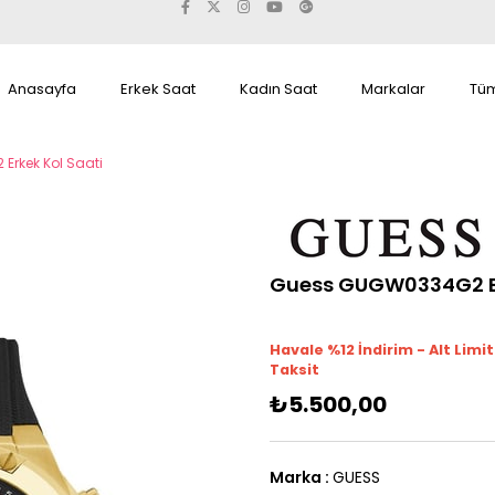
Anasayfa
Erkek Saat
Kadın Saat
Markalar
Tüm
rkek Kol Saati
Guess GUGW0334G2 Er
Havale %12 İndirim - Alt Limi
Taksit
₺5.500,00
Marka
:
GUESS