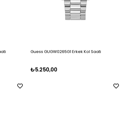
ati
Guess GUGW0265G1 Erkek Kol Saati
Guess
₺5.250,00
₺5.