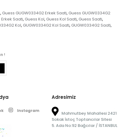
i
Guess GUGW0334G2 Erkek Saati
Guess GUGW0334G2
,
,
 Erkek Saati
Guess Kol
Guess Kol Saati
Guess Saati
,
,
,
,
334G2 Kol
GUGW0334G2 Kol Saati
GUGW0334G2 Saati
,
,
,
n !
edya
Adresimiz
ok
Instagram
Mahmutbey Mahallesi 2421
Sokak İstoç Toptancılar Sitesi
5. Ada No:92 Bağcılar / İSTANBUL