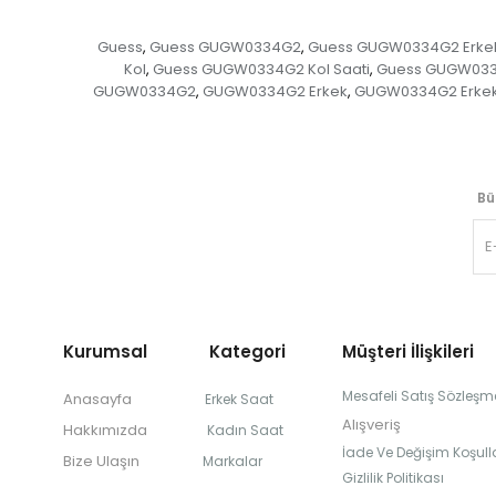
Guess
Guess GUGW0334G2
Guess GUGW0334G2 Erke
,
,
Kol
Guess GUGW0334G2 Kol Saati
Guess GUGW033
,
,
GUGW0334G2
GUGW0334G2 Erkek
GUGW0334G2 Erkek
,
,
Bü
Kurumsal Kategori
Müşteri İlişkileri
Mesafeli Satış Sözleşm
Anasayfa
Erkek Saat
Alışveriş
Hakkımızda
Kadın Saat
İade Ve Değişim Koşulla
Bize Ulaşın
Markalar
Gizlilik Politikası