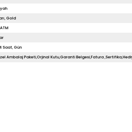
iyah
arı
Gold
 ATM
ar
4 Saat
Gün
zel Ambalaj Paketi,Orjinal Kutu,Garanti Belgesi,Fatura ,Sertifika,Hedi