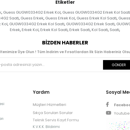
Etiketler
k
Guess GUGW0334G2 Erkek Kol
Guess GUGW0334G2 Erkek Kol Saat
,
,
4G2 Saati
Guess Erkek
Guess Erkek Kol
Guess Erkek Kol Saati
Guess
,
,
,
,
 Kol
GUGW0334G2 Erkek Kol Saati
GUGW0334G2 Erkek Saati
GUGW0
,
,
,
Erkek
Erkek Kol
Erkek Kol Saati
Erkek Saati
Kol Saati
Saati
,
,
,
,
,
,
BIZDEN HABERLER
ltenimize Üye Olun ! Tüm İndirim ve Fırsatlardan İlk Sizin Haberiniz Olsu
GÖNDER
Yardım
Sosyal M
esi
Müşteri Hizmetleri
Facebo
Sıkça Sorulan Sorular
Youtube
rı
Teknik Servis Kayıt Formu
K.V.K.K. Bildirimi