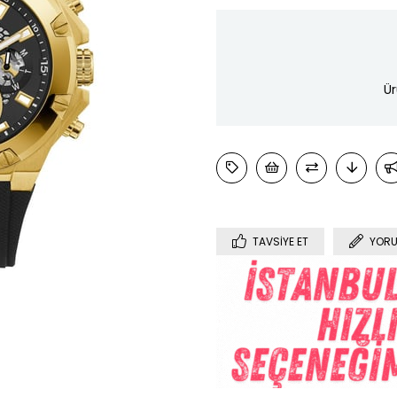
Ür
TAVSIYE ET
YORU