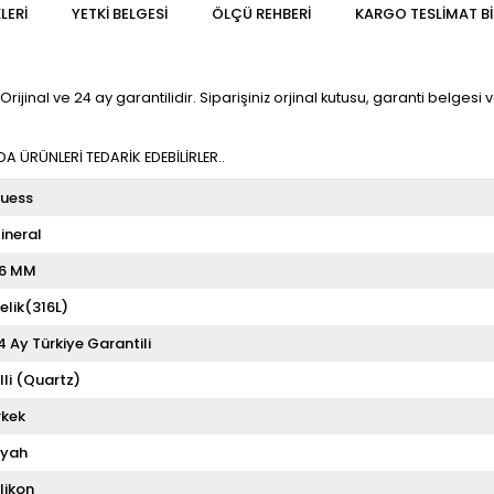
LERI
YETKİ BELGESİ
ÖLÇÜ REHBERI
KARGO TESLIMAT BI
al ve 24 ay garantilidir. Siparişiniz orjinal kutusu, garanti belgesi ve 
 ÜRÜNLERİ TEDARİK EDEBİLİRLER..
uess
ineral
6 MM
elik(316L)
4 Ay Türkiye Garantili
illi (Quartz)
rkek
iyah
ilikon