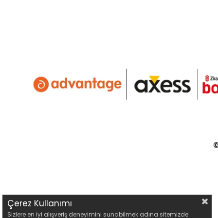
©
Çerez Kullanımı
Sizlere en iyi alışveriş deneyimini sunabilmek adına sitemizde