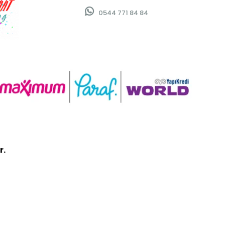
0544 771 84 84
r.