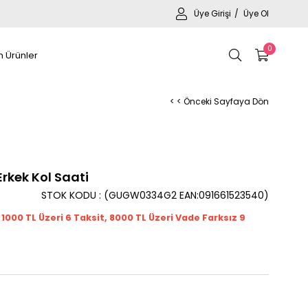
Üye Girişi
Üye Ol
0
 Ürünler
< < Önceki Sayfaya Dön
kek Kol Saati
STOK KODU
(GUGW0334G2 EAN:091661523540)
t 1000
TL
Üzeri 6 Taksit, 8000 TL Üzeri Vade Farksız 9