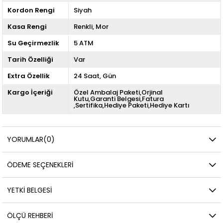
Kordon Rengi
Siyah
Kasa Rengi
Renkli
Mor
Su Geçirmezlik
5 ATM
Tarih Özelliği
Var
Extra Özellik
24 Saat
Gün
Kargo İçeriği
Özel Ambalaj Paketi,Orjinal
Kutu,Garanti Belgesi,Fatura
,Sertifika,Hediye Paketi,Hediye Kartı
YORUMLAR
(0)
ÖDEME SEÇENEKLERI
YETKİ BELGESİ
ÖLÇÜ REHBERI