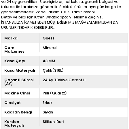
ve 24 ay garantilidir. Siparişiniz orjinal kutusu, garanti belgesi ve
faturası ile tarafınıza gönderilir. Stoktaki ürünler aynı gün kargo ile
gönderilmektedir. Vade Farksız 3-6-9 Taksit İmkanı
Detay ve bilgi için lütfen Whatsapptan iletişime geçiniz..
İSTANBULDA İKAMET EDEN MÜŞTERİLERİMİZ MAĞAZALARIMIZDAN DA
ÜRÜNLERİ TEDARİK EDEBİLİRLER..
Marka
Guess
Cam
Mineral
Malzemesi
Kasa Çapı
43 MM
Kasa Materyali
Çelik(316L)
Garanti Süresi
24 Ay Türkiye Garantili
(AY)
Makine Cinsi
Pilli (Quartz)
Cinsiyet
Erkek
Kadran Rengi
Siyah
Kordon
Silikon
Deri
Materyali