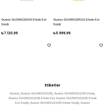
0260G1 Erkek Kol
Guess GUGW0265G2 Erkek Kol
Guess GUGW
Saati
Saati
₺5.999,99
₺5.250,00
Etiketler
Guess
Guess GUGW0202G5
Guess GUGW0202G5 Erkek
,
,
,
Guess GUGW0202G5 Erkek Kol
Guess GUGW0202G5 Erkek
,
Kol Saati
Guess GUGW0202G5 Erkek Saati
Guess
,
,