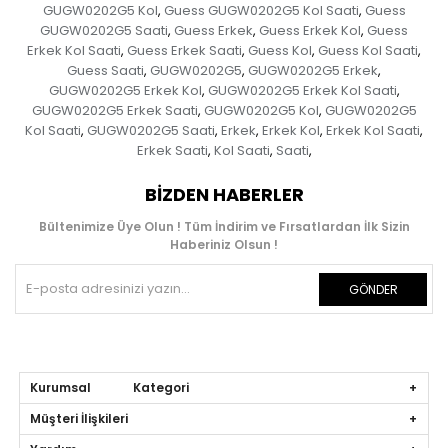
GUGW0202G5 Kol
Guess GUGW0202G5 Kol Saati
Guess
,
,
GUGW0202G5 Saati
Guess Erkek
Guess Erkek Kol
Guess
,
,
,
Erkek Kol Saati
Guess Erkek Saati
Guess Kol
Guess Kol Saati
,
,
,
,
Guess Saati
GUGW0202G5
GUGW0202G5 Erkek
,
,
,
GUGW0202G5 Erkek Kol
GUGW0202G5 Erkek Kol Saati
,
,
GUGW0202G5 Erkek Saati
GUGW0202G5 Kol
GUGW0202G5
,
,
Kol Saati
GUGW0202G5 Saati
Erkek
Erkek Kol
Erkek Kol Saati
,
,
,
,
,
Erkek Saati
Kol Saati
Saati
,
,
,
BIZDEN HABERLER
Bültenimize Üye Olun ! Tüm İndirim ve Fırsatlardan İlk Sizin
Haberiniz Olsun !
GÖNDER
Kurumsal Kategori
Müşteri İlişkileri